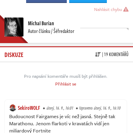
Nahlásit chybu
Michal Burian
Autor článku / Šéfredaktor
DISKUZE
| 19 KOMENTÁŘŮ
Pro napsání komentáře musíš být přihlášen.
Přihlásit se
SekiroWOLF
úterý, 16. 9., 16:01
Upraveno
úterý, 16. 9., 16:10
Budoucnost Fairgames je víc než jasná. Stejně tak
Marathonu. Jenom flarkoti v kravatách vidí jen
miliardový Fortnite