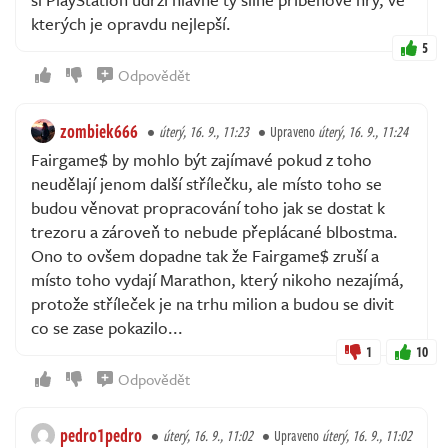
kterých je opravdu nejlepší.
5
Odpovědět
zombiek666
úterý, 16. 9., 11:23
Upraveno
úterý, 16. 9., 11:24
Fairgame$ by mohlo být zajímavé pokud z toho
neudělají jenom další střílečku, ale místo toho se
budou věnovat propracování toho jak se dostat k
trezoru a zároveň to nebude přeplácané blbostma.
Ono to ovšem dopadne tak že Fairgame$ zruší a
místo toho vydají Marathon, který nikoho nezajímá,
protože stříleček je na trhu milion a budou se divit
co se zase pokazilo...
1
10
Odpovědět
pedro1pedro
úterý, 16. 9., 11:02
Upraveno
úterý, 16. 9., 11:02