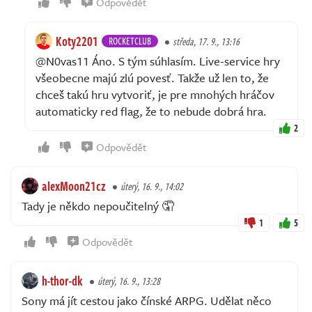
Odpovědět
Koty2201
ROCKETCLUB
středa, 17. 9., 13:16
@N0vas11 Áno. S tým súhlasím. Live-service hry
všeobecne majú zlú povesť. Takže už len to, že
chceš takú hru vytvoriť, je pre mnohých hráčov
automaticky red flag, že to nebude dobrá hra.
2
Odpovědět
alexMoon21cz
úterý, 16. 9., 14:02
Tady je někdo nepoučitelný 🤦
1
5
Odpovědět
h-thor-dk
úterý, 16. 9., 13:28
Sony má jít cestou jako čínské ARPG. Udělat něco