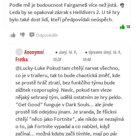
Podle mě je budoucnost Fairgame$ více než jistá.
Leda by se opakoval zázrak s Helldivers 2. U té hry
bylo také dost lidí, kteří předpovídali neúspěch.
10
Odpovědět
Anonymní
úterý, 16. 9.,
Upraveno
úterý, 16. 9.,
Fretka
10:28
10:48
@Lucky-Luke Pokud tam chtějí narvat všechno,
co je v traileru, tak to bude chaotická změť, kde
se prostě hráč ztratí, bez funkčího týmu bude
zážitek rozporuplný. Navíc, pokud tam vleze
nějaký sehraný tým, udělá ostatním ze hry peklo.
"Get Good" funguje v Dark Souls... ale jinde
prostě lidi odejdou jinam. Je sranda, že fšickni
chtějí "něco jako Fortnite", ale nikdo se nezajímá
o to, jak Fortnite vypadal a co nabízel, když
začínal... možná kdyby začli tímhle, mají po pár