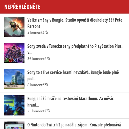
NEPŘEHLÉDNĚTE
Velké změny v Bungie. Studio opouští dlouholetý šéf Pete
Parsons
5 komentářů
Sony zvedá v Turecku ceny předplatného PlayStation Plus.
V…
36 komentářů
Sony to s live service hrami nevzdává. Bungie bude plně
pod…
8 komentářů
Bungie láká hráče na testování Marathonu. Za měsíc
hraní…
25 komentářů
O Nintendo Switch 2 je nadále zájem. Konzole překonává