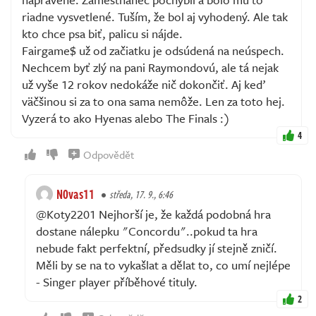
riadne vysvetlené. Tuším, že bol aj vyhodený. Ale tak
kto chce psa biť, palicu si nájde.
Fairgame$ už od začiatku je odsúdená na neúspech.
Nechcem byť zlý na pani Raymondovú, ale tá nejak
už vyše 12 rokov nedokáže nič dokončiť. Aj keď
väčšinou si za to ona sama nemôže. Len za toto hej.
Vyzerá to ako Hyenas alebo The Finals :)
4
Odpovědět
N0vas11
středa, 17. 9., 6:46
@Koty2201 Nejhorší je, že každá podobná hra
dostane nálepku "Concordu"..pokud ta hra
nebude fakt perfektní, předsudky jí stejně zničí.
Měli by se na to vykašlat a dělat to, co umí nejlépe
- Singer player příběhové tituly.
2