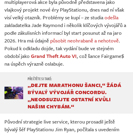
multiplayerová akce byla původně představena jako
vlajkový projekt nové éry PlayStationu, dnes nad ní však
visí velký otazník. Problémy se kupí – ze studia
odešla
zakladatelka Jade Raymond i několik klíčových vývojářů a
podle zákulisních informací byl start posunut až na jaro
2026. Hra má údajně
působit neohrabaně a nehotově
.
Pokud k odkladu dojde, tak vydání bude ve stejném
období jako
Grand Theft Auto VI
, což šance Fairgame$
na úspěch výrazně oslabuje.
„DEJTE MARATHONU ŠANCI,“ ŽÁDÁ
BÝVALÝ VÝVOJÁŘ CONCORDU.
„NEODSUZUJTE OSTATNÍ KVŮLI
NAŠIM CHYBÁM.“
Původní strategie live service, kterou prosadil ještě
bývalý šéf PlayStationu Jim Ryan, počítala s uvedením