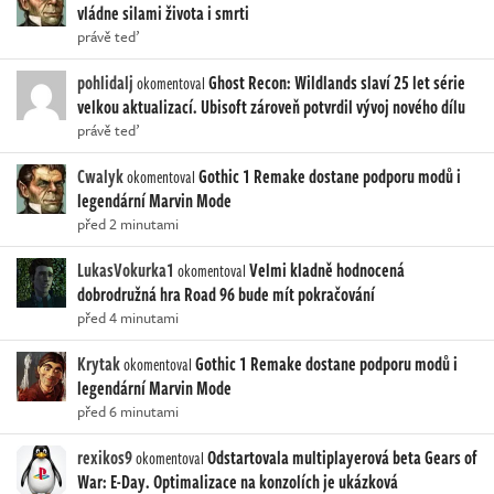
vládne silami života i smrti
právě teď
pohlidalj
Ghost Recon: Wildlands slaví 25 let série
okomentoval
velkou aktualizací. Ubisoft zároveň potvrdil vývoj nového dílu
právě teď
Cwalyk
Gothic 1 Remake dostane podporu modů i
okomentoval
legendární Marvin Mode
před 2 minutami
LukasVokurka1
Velmi kladně hodnocená
okomentoval
dobrodružná hra Road 96 bude mít pokračování
před 4 minutami
Krytak
Gothic 1 Remake dostane podporu modů i
okomentoval
legendární Marvin Mode
před 6 minutami
rexikos9
Odstartovala multiplayerová beta Gears of
okomentoval
War: E-Day. Optimalizace na konzolích je ukázková