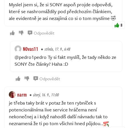
Myslel jsem si, že si SONY aspoň projde odpovědi,
které se nashromáždily pod předchozím článkiem,
ale evidentně je asi nezajímá co si o tom myslíme 🤣
8
Odpovědět
N0vas11
středa, 17. 9., 6:48
@pedro1pedro Ty si fakt myslíš, že tady někdo ze
SONY čte články? Haha :D
Odpovědět
narm
úterý, 16. 9., 11:00
je třeba taky brát v potaz že ten rybníček s
potencionálníma live service hráčema není
nekonečnej a i když nahodíš další návnadu tak to
neznamená že ti po tom všichni hned půjdou..