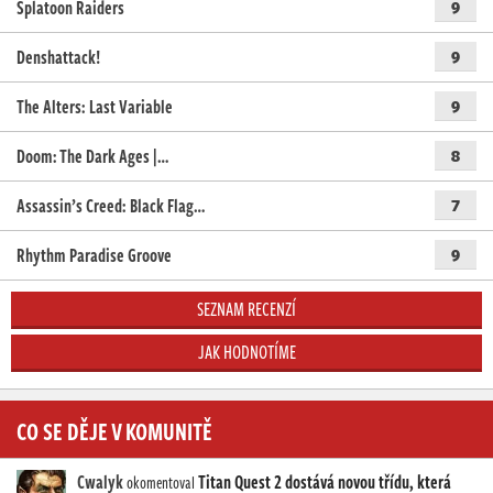
Splatoon Raiders
9
Denshattack!
9
The Alters: Last Variable
9
Doom: The Dark Ages |…
8
Assassin’s Creed: Black Flag…
7
Rhythm Paradise Groove
9
SEZNAM RECENZÍ
JAK HODNOTÍME
CO SE DĚJE V KOMUNITĚ
Cwalyk
Titan Quest 2 dostává novou třídu, která
okomentoval