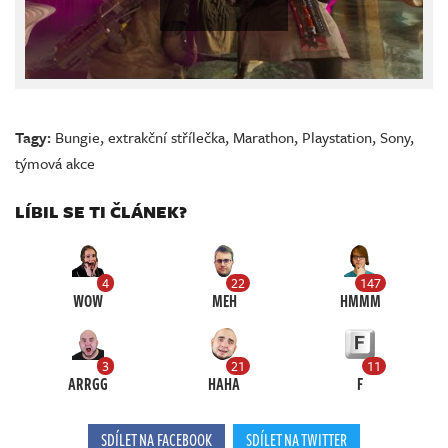
Tagy:
Bungie
,
extrakční střílečka
,
Marathon
,
Playstation
,
Sony
,
týmová akce
LÍBIL SE TI ČLÁNEK?
4
22
147
WOW
MEH
HMMM
3
21
11
ARRGG
HAHA
F
SDÍLET NA FACEBOOK
SDÍLET NA TWITTER