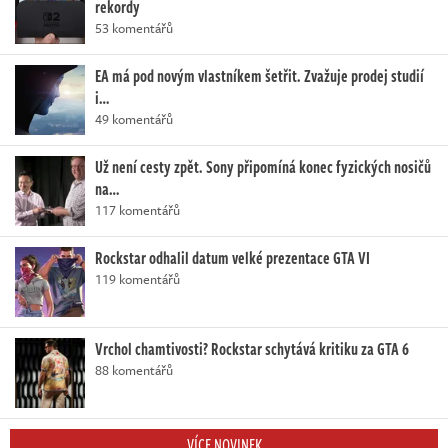
rekordy
53 komentářů
EA má pod novým vlastníkem šetřit. Zvažuje prodej studií
i…
49 komentářů
Už není cesty zpět. Sony připomíná konec fyzických nosičů
na…
117 komentářů
Rockstar odhalil datum velké prezentace GTA VI
119 komentářů
Vrchol chamtivosti? Rockstar schytává kritiku za GTA 6
88 komentářů
VÍCE NOVINEK