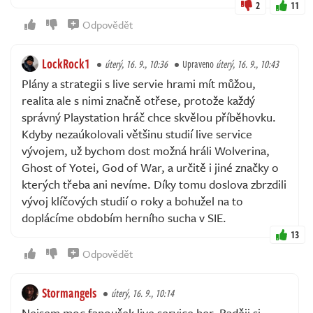
2
11
Odpovědět
LockRock1
úterý, 16. 9., 10:36
Upraveno
úterý, 16. 9., 10:43
Plány a strategii s live servie hrami mít můžou,
realita ale s nimi značně otřese, protože každý
správný Playstation hráč chce skvělou příběhovku.
Kdyby nezaúkolovali většinu studií live service
vývojem, už bychom dost možná hráli Wolverina,
Ghost of Yotei, God of War, a určitě i jiné značky o
kterých třeba ani nevíme. Díky tomu doslova zbrzdili
vývoj klíčových studií o roky a bohužel na to
doplácíme obdobím herního sucha v SIE.
13
Odpovědět
Stormangels
úterý, 16. 9., 10:14
Nejsem moc fanoušek live service her. Raději si