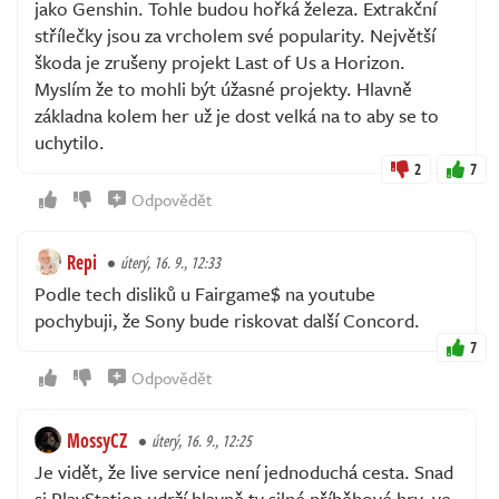
jako Genshin. Tohle budou hořká železa. Extrakční
střílečky jsou za vrcholem své popularity. Největší
škoda je zrušeny projekt Last of Us a Horizon.
Myslím že to mohli být úžasné projekty. Hlavně
základna kolem her už je dost velká na to aby se to
uchytilo.
2
7
Odpovědět
Repi
úterý, 16. 9., 12:33
Podle tech disliků u Fairgame$ na youtube
pochybuji, že Sony bude riskovat další Concord.
7
Odpovědět
MossyCZ
úterý, 16. 9., 12:25
Je vidět, že live service není jednoduchá cesta. Snad
si PlayStation udrží hlavně ty silné příběhové hry, ve