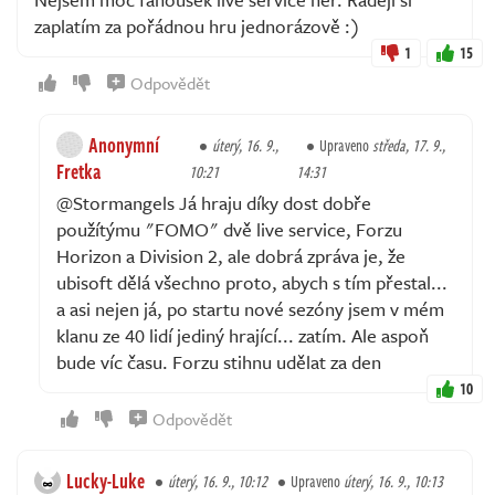
zaplatím za pořádnou hru jednorázově :)
1
15
Odpovědět
Anonymní
úterý, 16. 9.,
Upraveno
středa, 17. 9.,
Fretka
10:21
14:31
@Stormangels Já hraju díky dost dobře
použítýmu "FOMO" dvě live service, Forzu
Horizon a Division 2, ale dobrá zpráva je, že
ubisoft dělá všechno proto, abych s tím přestal...
a asi nejen já, po startu nové sezóny jsem v mém
klanu ze 40 lidí jediný hrající... zatím. Ale aspoň
bude víc času. Forzu stihnu udělat za den
10
Odpovědět
Lucky-Luke
úterý, 16. 9., 10:12
Upraveno
úterý, 16. 9., 10:13