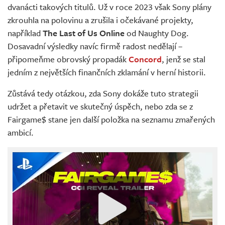
dvanácti takových titulů. Už v roce 2023 však Sony plány
zkrouhla na polovinu a zrušila i očekávané projekty,
například
The Last of Us Online
od Naughty Dog.
Dosavadní výsledky navíc firmě radost nedělají –
připomeňme obrovský propadák
Concord
, jenž se stal
jedním z největších finančních zklamání v herní historii.
Zůstává tedy otázkou, zda Sony dokáže tuto strategii
udržet a přetavit ve skutečný úspěch, nebo zda se z
Fairgame$ stane jen další položka na seznamu zmařených
ambicí.