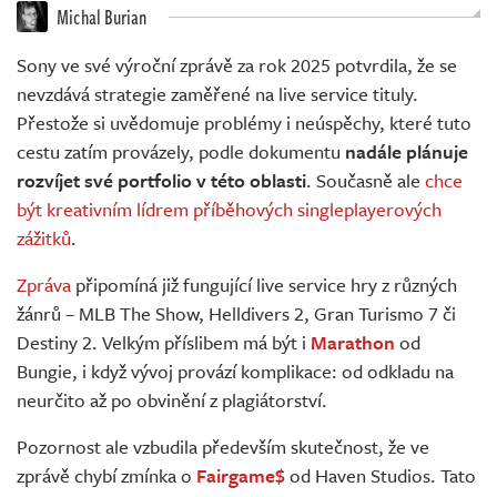
Živě
Michal Burian
Sony ve své výroční zprávě za rok 2025 potvrdila, že se
nevzdává strategie zaměřené na live service tituly.
Přestože si uvědomuje problémy i neúspěchy, které tuto
cestu zatím provázely, podle dokumentu
nadále plánuje
rozvíjet své portfolio v této oblasti
. Současně ale
chce
být kreativním lídrem příběhových singleplayerových
zážitků
.
Zpráva
připomíná již fungující live service hry z různých
žánrů – MLB The Show, Helldivers 2, Gran Turismo 7 či
Destiny 2. Velkým příslibem má být i
Marathon
od
Bungie, i když vývoj provází komplikace: od odkladu na
neurčito až po obvinění z plagiátorství.
Pozornost ale vzbudila především skutečnost, že ve
zprávě chybí zmínka o
Fairgame$
od Haven Studios. Tato