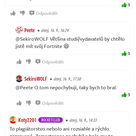
5
Odpovědět
Peete
úterý, 16. 9., 16:24
@SekiroWOLF Většina studií/vydavatelů by chtělo
jistě mít svůj Fortnite 😆
5
Odpovědět
SekiroWOLF
úterý, 16. 9., 17:50
@Peete O tom nepochybuji, taky bych to bral.
5
Odpovědět
Koty2201
ROCKETCLUB
úterý, 16. 9., 14:33
To plagiátorstvo nebolo ani rozsiahle a rýchlo
napravené. Zamestnanec pochybil a bolo mu to