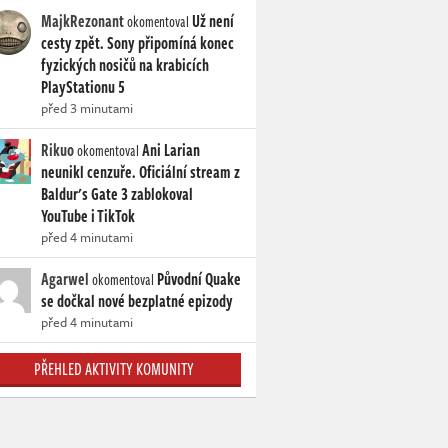
MajkRezonant
Už není
okomentoval
cesty zpět. Sony připomíná konec
fyzických nosičů na krabicích
PlayStationu 5
před 3 minutami
Rikuo
Ani Larian
okomentoval
neunikl cenzuře. Oficiální stream z
Baldur's Gate 3 zablokoval
YouTube i TikTok
před 4 minutami
Agarwel
Původní Quake
okomentoval
se dočkal nové bezplatné epizody
před 4 minutami
PŘEHLED AKTIVITY KOMUNITY