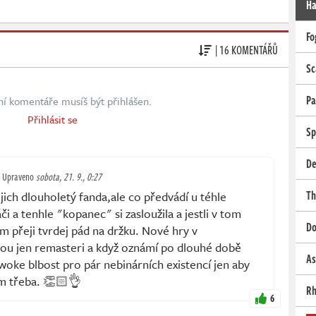
Ha
Fo
| 16 KOMENTÁŘŮ
Sc
Pa
ní komentáře musíš být přihlášen.
Přihlásit se
Sp
De
Upraveno
sobota, 21. 9., 0:27
Th
ich dlouholetý fanda,ale co předvádí u téhle
i a tenhle "kopanec" si zasloužila a jestli v tom
Do
im přeji tvrdej pád na držku. Nové hry v
ou jen remasteri a když oznámí po dlouhé době
As
woke blbost pro pár nebinárních existencí jen aby
im třeba. 👏🏻👌
Rh
6