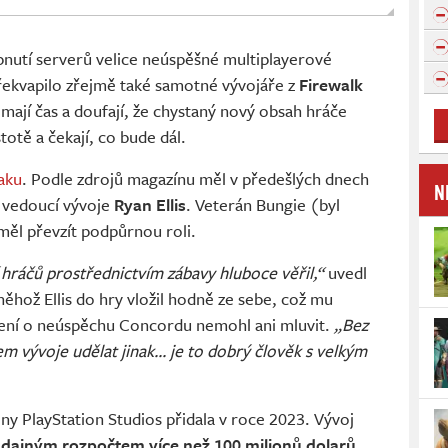
pnutí serverů velice neúspěšné multiplayerové
řekvapilo zřejmě také samotné vývojáře z
Firewalk
ak mají čas a doufají, že chystaný nový obsah hráče
totě a čekají, co bude dál.
aku
. Podle zdrojů magazínu měl v předešlých dnech
N
 vedoucí vývoje
Ryan Ellis
. Veterán Bungie (byl
měl převzít podpůrnou roli.
 hráčů prostřednictvím zábavy hluboce věřil,“
uvedl
něhož Ellis do hry vložil hodně ze sebe, což mu
ámení o neúspěchu Concordu nemohl ani mluvit.
„Bez
m vývoje udělat jinak... je to dobrý člověk s velkým
ny PlayStation Studios přidala v roce 2023. Vývoj
údajným rozpočtem více než 100 milionů dolarů
.