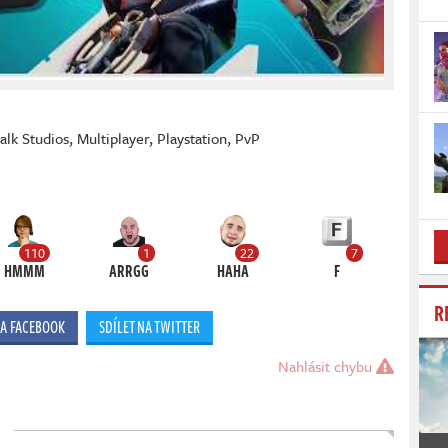
alk Studios
,
Multiplayer
,
Playstation
,
PvP
110
1
22
7
HMMM
ARRGG
HAHA
F
R
NA FACEBOOK
SDÍLET NA TWITTER
Nahlásit chybu