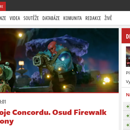
RE
NZE
VIDEA
SOUTĚŽE
DATABÁZE
KOMUNITA
REDAKCE
ŽIVĚ
D
P
Vy
N
0:01
voje Concordu. Osud Firewalk
Sony