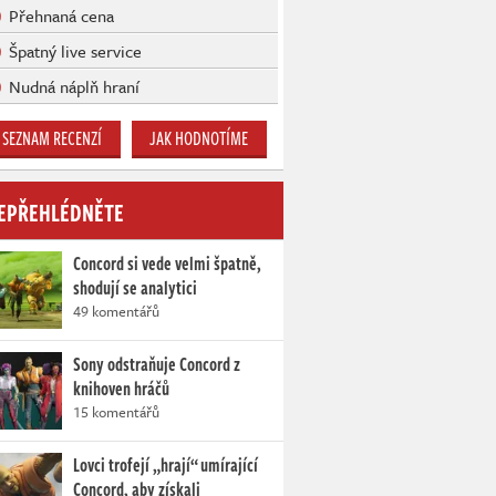
Přehnaná cena
Špatný live service
Nudná náplň hraní
SEZNAM RECENZÍ
JAK HODNOTÍME
EPŘEHLÉDNĚTE
Concord si vede velmi špatně,
shodují se analytici
49 komentářů
Sony odstraňuje Concord z
knihoven hráčů
15 komentářů
Lovci trofejí „hrají“ umírající
Concord, aby získali