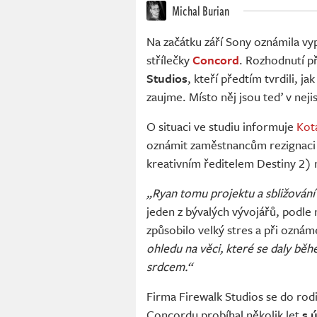
Michal Burian
Na začátku září Sony oznámila vy
střílečky
Concord
. Rozhodnutí p
Studios
, kteří předtím tvrdili, j
zaujme. Místo něj jsou teď v nejis
O situaci ve studiu informuje
Kot
oznámit zaměstnancům rezignaci
kreativním ředitelem Destiny 2) 
„Ryan tomu projektu a sbližování
jeden z bývalých vývojářů, podle 
způsobilo velký stres a při ozn
ohledu na věci, které se daly běhe
srdcem.“
Firma Firewalk Studios se do rodi
Concordu probíhal několik let
s 