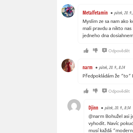
Metalfetamin
pátek, 20. 9.
Myslim ze sa nam ako k
mali pravdu a nikto nas
jedneho dna dosiahnem
Odpovědět
narm
pátek, 20. 9., 8:24
Předpokládám že "to" P
Odpovědět
Djinn
pátek, 20. 9., 8:34
@narm Bohužel asi jo
vyhodit. Navíc pokud
musí každá "moderní