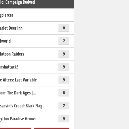
lo: Campaign Evolved
gpiercer
arlet Deer Inn
8
lworld
7
latoon Raiders
9
nshattack!
9
e Alters: Last Variable
9
om: The Dark Ages |…
8
sassin’s Creed: Black Flag…
7
ythm Paradise Groove
9