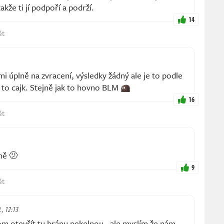
kže ti jí podpoří a podrží.
14
ět
mi úplně na zvracení, výsledky žádný ale je to podle
 to cajk. Stejně jak to hovno BLM
16
ět
ně 🫤
9
ět
., 12:13
m otevřít tu bránu pekelnou , ale myslím že nám