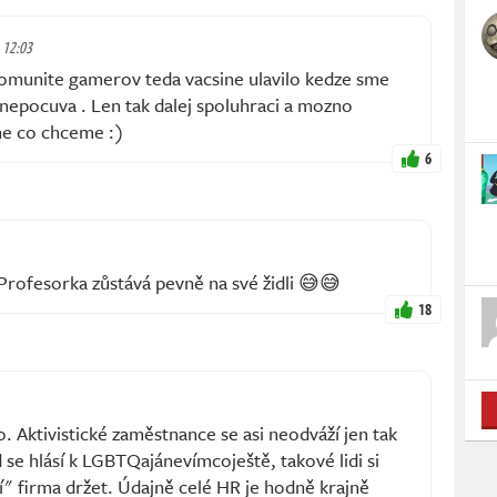
, 12:03
omunite gamerov teda vacsine ulavilo kedze sme
 nepocuva . Len tak dalej spoluhraci a mozno
e co chceme :)
6
rofesorka zůstává pevně na své židli 😅😅
18
. Aktivistické zaměstnance se asi neodváží jen tak
 se hlásí k LGBTQajánevímcoještě, takové lidi si
" firma držet. Údajně celé HR je hodně krajně