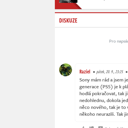
DISKUZE
Pro napsá
Raziel
pátek, 20. 9., 23:25
Sony mám rád a jsem jej
generace (PS5) je k pláč
hodlá pokračovat, tak j
nedohlednu, dokola jed
něco nového, tak je to 
někoho neurazili. Tak j