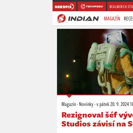
REALMERCH.STO
MAGAZÍN
RECE
Magazín
·
Novinky
·
v pátek
20. 9. 2024 1
Rezignoval šéf vý
Studios závisí na 