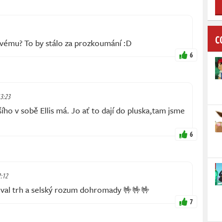
C
vému? To by stálo za prozkoumání :D
6
13:23
ího v sobě Ellis má. Jo ať to dají do pluska,tam jsme
6
2:12
val trh a selský rozum dohromady 🤟🤟🤟
7