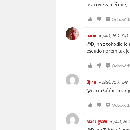
levicově zaměřené, ta
Odpověd
narm
pátek, 20. 9., 8:45
@Djinn z tohodle je 
pseudo norem tak je
Odpověd
Djinn
pátek, 20. 9., 8:48
@narm Cítím to stej
Odpověd
MadJigSaw
pátek, 20. 9
@Djinn Takže už jeno