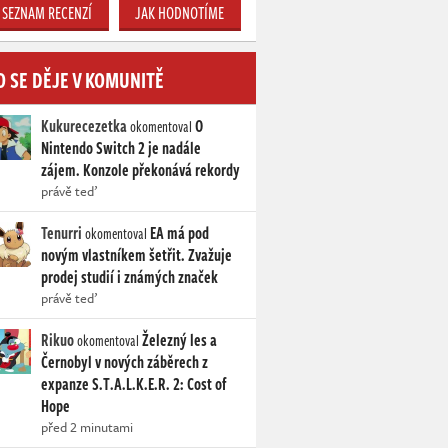
SEZNAM RECENZÍ
JAK HODNOTÍME
O SE DĚJE V KOMUNITĚ
Kukurecezetka
O
okomentoval
Nintendo Switch 2 je nadále
zájem. Konzole překonává rekordy
právě teď
Tenurri
EA má pod
okomentoval
novým vlastníkem šetřit. Zvažuje
prodej studií i známých značek
právě teď
Rikuo
Železný les a
okomentoval
Černobyl v nových záběrech z
expanze S.T.A.L.K.E.R. 2: Cost of
Hope
před 2 minutami