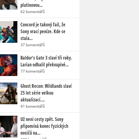
platinovou…
62 komentářů
Concord je takový fail, že
Sony vrací peníze. Kde se
stala…
37 komentářů
Baldur's Gate 3 slaví tři roky.
Larian odhalil překvapivé…
77 komentářů
Ghost Recon: Wildlands slaví
25 let série velkou
aktualizací.…
41 komentářů
Už není cesty zpět. Sony
připomíná konec fyzických
nosičů na…