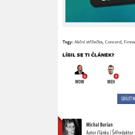
Tagy:
Akční střílečka
,
Concord
,
Firew
LÍBIL SE TI ČLÁNEK?
6
9
WOW
MEH
SDÍLET 
Michal Burian
Autor článku / Šéfredaktor