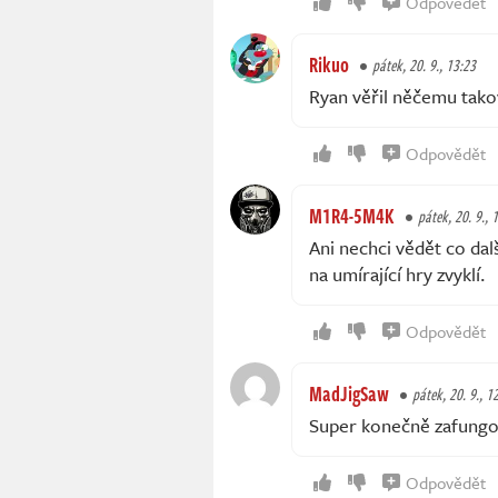
Odpovědět
Rikuo
pátek, 20. 9., 13:23
Ryan věřil něčemu tako
Odpovědět
M1R4-5M4K
pátek, 20. 9., 
Ani nechci vědět co dalš
na umírající hry zvyklí.
Odpovědět
MadJigSaw
pátek, 20. 9., 1
Super konečně zafungo
Odpovědět