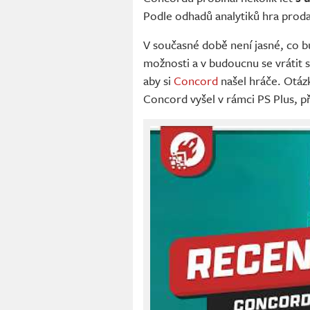
Podle odhadů analytiků hra proda
V současné době není jasné, co bud
možnosti a v budoucnu se vrátit s
aby si
Concord
našel hráče. Otázk
Concord vyšel v rámci PS Plus, p