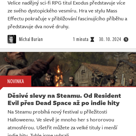
Velice nadějný sci-fi RPG titul Exodus představuje více
ze svého dystopického vesmíru. Hra ve stylu Mass
Effectu pokračuje v přibližování fascinujícího příběhu a
představuje dva nové druhy.
Michal Burian
1 minuta
30. 10. 2024
NOVINKA
Děsivé slevy na Steamu. Od Resident
Evil přes Dead Space až po indie hity
Na Steamu probíhá nový festival u příležitosti
Halloweenu. Ve slevě je mnoho her s hororovou
atmosférou. Ušetřit můžete za velké tituly i menší
indie hity. Tyhle jsme vybrali.