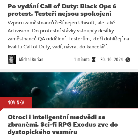
Po vydání Call of Duty: Black Ops 6
protest. Testeři nejsou spokojeni
Vzporu zaměstnanců řeší nejen Ubisoft, ale také
Activision. Do protestní stávky vstoupily desítky
zaměstnanců QA oddělení. Testerům, kteří dohlížejí na
kvalitu Call of Duty, vadí, návrat do kanceláří.
Michal Burian
1 minuta
30. 10. 2024
NOVINKA
Otroci i inteligentní medvědi se
zbraněmi. Sci-fi RPG Exodus zve do
dystopického vesmíru