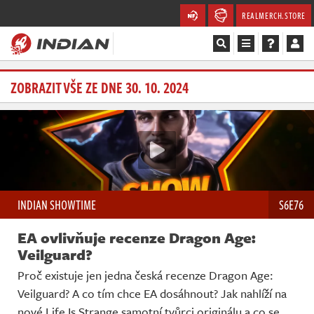
REALMERCH.STORE
Magazín
ZOBRAZIT VŠE ZE DNE 30. 10. 2024
Recenze
Videa
Soutěže
INDIAN SHOWTIME
S6E76
Databáze
EA ovlivňuje recenze Dragon Age:
Komunita
Veilguard?
Proč existuje jen jedna česká recenze Dragon Age:
Redakce
Veilguard? A co tím chce EA dosáhnout? Jak nahlíží na
nové Life Is Strange samotní tvůrci originálu a co se