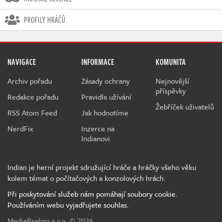
PROFILY HRÁČŮ
NAVIGACE
INFORMACE
KOMUNITA
Archiv pořadu
Zásady ochrany
Nejnovější
příspěvky
Redakce pořadu
Pravidla užívání
Žebříček uživatelů
RSS Atom Feed
Jak hodnotíme
NerdFix
Inzerce na
Indianovi
Indian je herní projekt sdružující hráče a hráčky všeho věku
kolem témat o počítačových a konzolových hrách.
Při poskytování služeb nám pomáhají soubory cookie.
Používáním webu vyjadřujete souhlas.
MediaRealms s.r.o.
© 2026