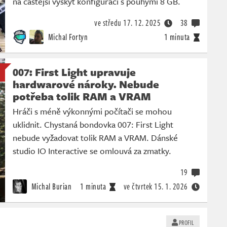
na častější výskyt konfigurací s pouhými 8 GB.
ve středu
17. 12. 2025
38
Michal Fortyn
1 minuta
007: First Light upravuje
hardwarové nároky. Nebude
potřeba tolik RAM a VRAM
Hráči s méně výkonnými počítači se mohou
uklidnit. Chystaná bondovka 007: First Light
nebude vyžadovat tolik RAM a VRAM. Dánské
studio IO Interactive se omlouvá za zmatky.
19
Michal Burian
1 minuta
ve čtvrtek
15. 1. 2026
PROFIL