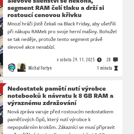
Slevové šílenství se nekoná,
segment RAM čelí tlaku a drží si
rostoucí cenovou křivku
Mnozí hráči jistě čekali na Black Friday, aby ušetřili
při nákupu RAMek pro svoje herní mašiny. Bohužel
se tak neděje, protože tento segment právě
slevové akce nenabízí.
v sobotu
29. 11. 2025
28
Michal Fortyn
1 minuta
Nedostatek pamětí nutí výrobce
notebooků k návratu k 8 GB RAM a
výraznému zdražování
Nová zpráva varuje před rostoucím nedostatkem
paměťových čipů, který nutí výrobce k
nepopulárním krokům. Zákazníci se musí připravit