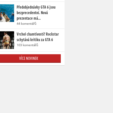
Předobjednávky GTA 6 jsou
bezprecedentní. Nová
prezentace má…
44 komentářů
Vrchol chamtivosti? Rockstar
schytává kritiku za GTA 6
103 komentářů
VÍCE NOVINEK