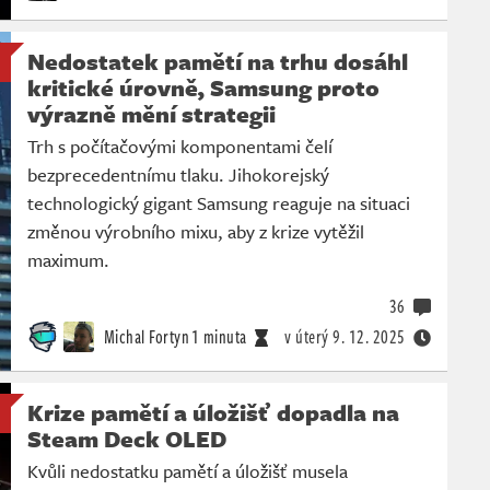
Nedostatek pamětí na trhu dosáhl
kritické úrovně, Samsung proto
výrazně mění strategii
Trh s počítačovými komponentami čelí
bezprecedentnímu tlaku. Jihokorejský
technologický gigant Samsung reaguje na situaci
změnou výrobního mixu, aby z krize vytěžil
maximum.
36
Michal Fortyn
1 minuta
v úterý
9. 12. 2025
Krize pamětí a úložišť dopadla na
Steam Deck OLED
Kvůli nedostatku pamětí a úložišť musela