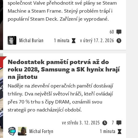
společnost Valve přehodnotit své plány se Steam
Machine a Steam Frame. Stejný problém trápí i
populární Steam Deck. Zařízení je vyprodané.
60
Michal Burian
1 minuta
v úterý
17. 2. 2026
Nedostatek pamětí potrvá až do
roku 2028, Samsung a SK hynix hrají
na jistotu
Naděje na zlevnění operačních pamětí dostávají
trhliny. Dva největší světoví hráči, kteří ovládají
přes 70 % trhu s čipy DRAM, oznámili svou
strategii pro nadcházející období.
ve středu
3. 12. 2025
7
Michal Fortyn
1 minuta