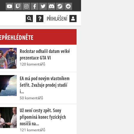
PŘIHLÁŠENÍ
EPŘEHLÉDNĚTE
Rockstar odhalil datum velké
prezentace GTA VI
120 komentářů
EA má pod novým vlastníkem
šetřit. Zvažuje prodej studií
i…
50 komentářů
Už není cesty zpět. Sony
připomíná konec fyzických
nosičů na…
121 komentářů