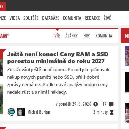
RE
NZE
VIDEA
SOUTĚŽE
DATABÁZE
KOMUNITA
REDAKCE
ŽIVĚ
RAM"
N
VŠE
ČLÁNKY
HRY
KOMUNITA
Ještě není konec! Ceny RAM a SSD
porostou minimálně do roku 2027
Zdražování ještě není konec. Pokud jste plánovali
nákup nových pamětí nebo SSD, příliš dobré
zprávy nemáme. Podle nové analýzy budou ceny
nadále růst a s nimi i náklady.
v pondělí
29. 6. 2026
17
Michal Burian
2 minuty