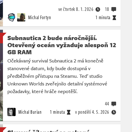
ve čtvrtek
8. 1. 2026
18
Michal Fortyn
1 minuta
Subnautica 2 bude náročnější.
Otevřený oceán vyžaduje alespoň 12
GB RAM
Očekávaný survival Subnautica 2 má konečně
stanovené datum, kdy bude dostupná v
předběžném přístupu na Steamu. Teď studio
Unknown Worlds zveřejnilo detailní systémové
požadavky, které hráče nepotěší.
44
Michal Burian
1 minuta
v pondělí
4. 5. 2026