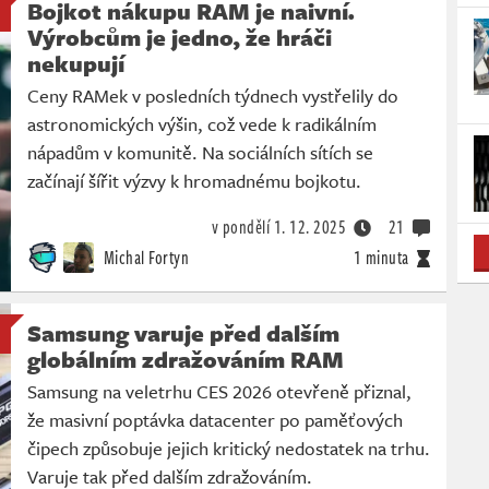
Bojkot nákupu RAM je naivní.
Výrobcům je jedno, že hráči
nekupují
Ceny RAMek v posledních týdnech vystřelily do
astronomických výšin, což vede k radikálním
nápadům v komunitě. Na sociálních sítích se
začínají šířit výzvy k hromadnému bojkotu.
v pondělí
1. 12. 2025
21
Michal Fortyn
1 minuta
Samsung varuje před dalším
globálním zdražováním RAM
Samsung na veletrhu CES 2026 otevřeně přiznal,
že masivní poptávka datacenter po paměťových
čipech způsobuje jejich kritický nedostatek na trhu.
Varuje tak před dalším zdražováním.