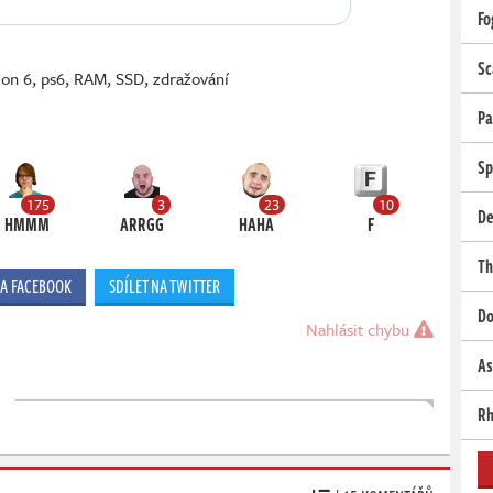
Fo
Sc
ion 6
,
ps6
,
RAM
,
SSD
,
zdražování
Pa
Sp
175
3
23
10
De
HMMM
ARRGG
HAHA
F
Th
NA FACEBOOK
SDÍLET NA TWITTER
Do
Nahlásit chybu
As
Rh