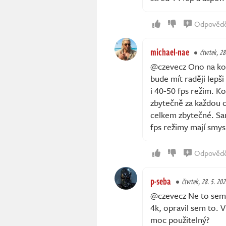
Odpověd
michael-nae
čtvrtek, 28
@czevecz Ono na konz
bude mít raději lepši
i 40-50 fps režim. K
zbytečně za každou ce
celkem zbytečné. Sa
fps režimy mají smys
Odpověd
p-seba
čtvrtek, 28. 5. 20
@czevecz Ne to sem
4k, opravil sem to. V
moc použitelný?