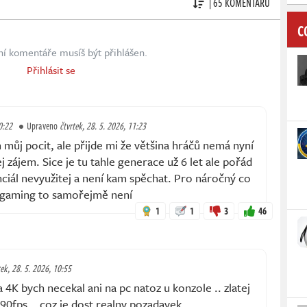
| 65 KOMENTÁŘŮ
C
ní komentáře musíš být přihlášen.
Přihlásit se
0:22
Upraveno
čtvrtek, 28. 5. 2026, 11:23
m můj pocit, ale přijde mi že většina hráčů nemá nyní
 zájem. Sice je tu tahle generace už 6 let ale pořád
enciál nevyužitej a není kam spěchat. Pro náročný co
 gaming to samořejmě není
1
1
3
46
tek, 28. 5. 2026, 10:55
 4K bych necekal ani na pc natoz u konzole .. zlatej
90fps .. coz je dost realny pozadavek ..