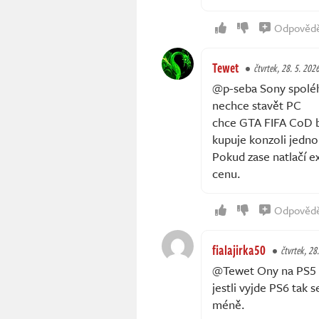
Odpověd
Tewet
čtvrtek, 28. 5. 202
@p-seba Sony spoléhá
nechce stavět PC
chce GTA FIFA CoD b
kupuje konzoli jednou
Pokud zase natlačí exk
cenu.
Odpověd
fialajirka50
čtvrtek, 28
@Tewet Ony na PS5 žá
jestli vyjde PS6 tak
méně.