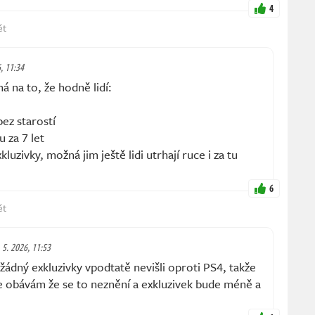
4
ět
6, 11:34
 na to, že hodně lidí:
ez starostí
 za 7 let
luzivky, možná jim ještě lidi utrhají ruce i za tu
6
ět
. 5. 2026, 11:53
dný exkluzivky vpodtatě nevišli oproti PS4, takže
 se obávám že se to neznění a exkluzivek bude méně a