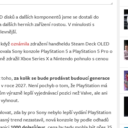
 disků a dalších komponentů jsme se dostali do
a dalších herních zařízení rostou. V minulosti s
levnější.
, když
oznámila
zdražení handheldu Steam Deck OLED
ovala Sony konzole PlayStation 5 a PlayStation 5 Pro o
ně zdražil Xbox Series X a Nintendo pohnulo s cenou
z toho,
za kolik se bude prodávat budoucí generace
u v roce 2027. Není pochyb o tom, že PlayStation má
výrazně lepší vyjednávací pozici než Valve, ale ani
 vyhnout.
lovat, zda by pro Sony nebylo lepší vydání PlayStation
učasný trend nezastavil, nová konzole by podle odhadů
anici
1000 dolarů/eur
, cena by tedy mohla být přes 25