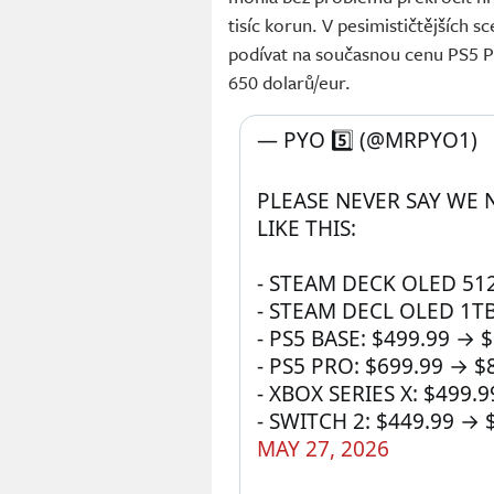
tisíc korun. V pesimističtějších s
podívat na současnou cenu PS5 Pr
650 dolarů/eur.
— PYO 5️⃣ (@MRPYO1) 
PLEASE NEVER SAY WE N
LIKE THIS:
- STEAM DECK OLED 512
- STEAM DECL OLED 1TB
- PS5 BASE: $499.99 → $
- PS5 PRO: $699.99 → $
- XBOX SERIES X: $499.9
- SWITCH 2: $449.99 → 
MAY 27, 2026