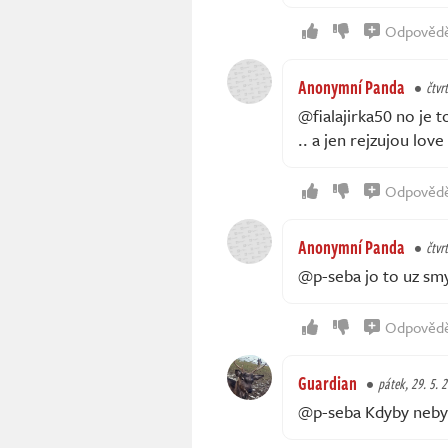
Odpověd
Anonymní Panda
čtvr
@fialajirka50 no je t
.. a jen rejzujou love
Odpověd
Anonymní Panda
čtvr
@p-seba jo to uz smy
Odpověd
Guardian
pátek, 29. 5. 
@p-seba Kdyby nebyl 