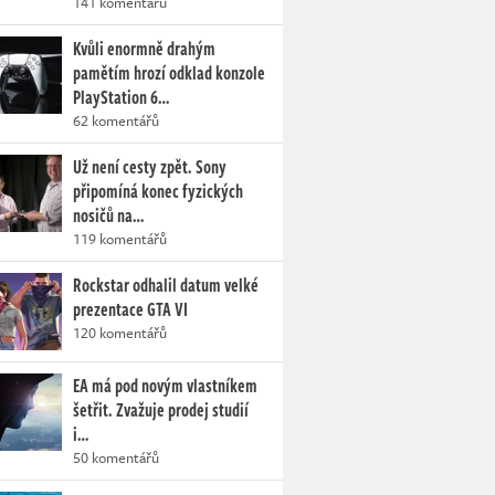
141 komentářů
Kvůli enormně drahým
pamětím hrozí odklad konzole
PlayStation 6…
62 komentářů
Už není cesty zpět. Sony
připomíná konec fyzických
nosičů na…
119 komentářů
Rockstar odhalil datum velké
prezentace GTA VI
120 komentářů
EA má pod novým vlastníkem
šetřit. Zvažuje prodej studií
i…
50 komentářů