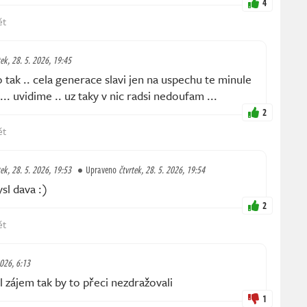
4
ět
tek, 28. 5. 2026, 19:45
o tak .. cela generace slavi jen na uspechu te minule
 ... uvidime .. uz taky v nic radsi nedoufam ...
2
ět
tek, 28. 5. 2026, 19:53
Upraveno
čtvrtek, 28. 5. 2026, 19:54
sl dava :)
2
ět
2026, 6:13
zájem tak by to přeci nezdražovali
1