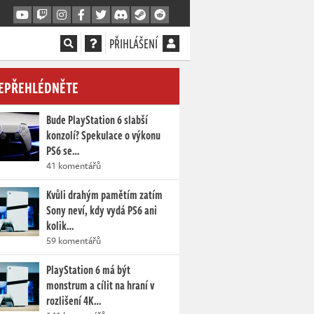
PŘIHLÁŠENÍ
EPŘEHLÉDNĚTE
Bude PlayStation 6 slabší
konzolí? Spekulace o výkonu
PS6 se…
41 komentářů
Kvůli drahým pamětím zatím
Sony neví, kdy vydá PS6 ani
kolik…
59 komentářů
PlayStation 6 má být
monstrum a cílit na hraní v
rozlišení 4K…