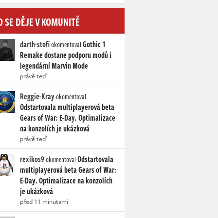
O SE DĚJE V KOMUNITĚ
darth-stofi
Gothic 1
okomentoval
Remake dostane podporu modů i
legendární Marvin Mode
právě teď
Reggie-Kray
okomentoval
Odstartovala multiplayerová beta
Gears of War: E-Day. Optimalizace
na konzolích je ukázková
právě teď
rexikos9
Odstartovala
okomentoval
multiplayerová beta Gears of War:
E-Day. Optimalizace na konzolích
je ukázková
před 11 minutami