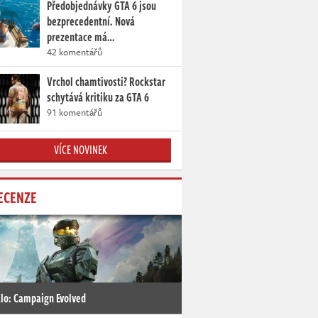
Předobjednávky GTA 6 jsou
bezprecedentní. Nová
prezentace má…
42 komentářů
Vrchol chamtivosti? Rockstar
schytává kritiku za GTA 6
91 komentářů
VÍCE NOVINEK
ECENZE
lo: Campaign Evolved