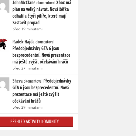
JohnMcClane
Xbox má
okomentoval
plán na velký návrat. Nová šéfka
odhalila čtyři pilíře, které mají
zastavit propad
před 19 minutami
Radek-Hajda
okomentoval
Předobjednávky GTA 6 jsou
bezprecedentní. Nová prezentace
má ještě zvýšit očekávání hráčů
před 27 minutami
Sheva
Předobjednávky
okomentoval
GTA 6 jsou bezprecedentní. Nová
prezentace má ještě zvýšit
očekávání hráčů
před 29 minutami
PŘEHLED AKTIVITY KOMUNITY