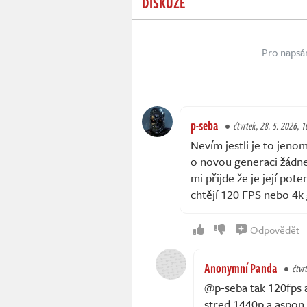
DISKUZE
Pro napsá
p-seba
čtvrtek, 28. 5. 2026, 1
Nevím jestli je to jeno
o novou generaci žádnej
mi přijde že je její pot
chtějí 120 FPS nebo 4k
Odpovědět
Anonymní Panda
čtvr
@p-seba tak 120fps a
stred 1440p a aspon 