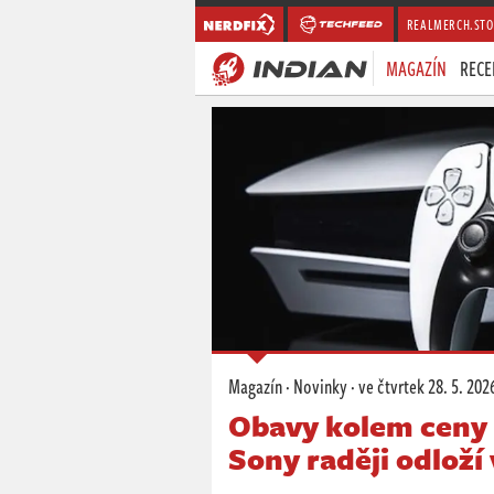
REALMERCH.STO
MAGAZÍN
RECE
Magazín
·
Novinky
·
ve čtvrtek
28. 5. 202
Obavy kolem ceny P
Sony raději odloží