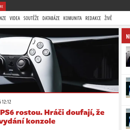
RE
NZE
VIDEA
SOUTĚŽE
DATABÁZE
KOMUNITA
REDAKCE
ŽIVĚ
N
6 12:12
S6 rostou. Hráči doufají, že
 vydání konzole