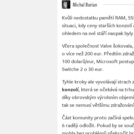
Michal Burian
Kvůli nedostatku pamětí RAM, SSD
situaci, kdy ceny starších konzolí 
ohledem na své stáří naopak byly 
Včera společnost Valve šokovala
o více než 200 eur. Předtím zdraž
100 dolarů/eur, Microsoft postup
Switche 2 o 30 eur.
Tyhle kroky ale vyvolávají strach 
konzolí
, která se očekává na trh
díky obrovským výrobním objemům 
tak se nemusí většímu zdražování
Část komunity proto začíná speku
6 raději odložit. Pokud by se so
mohla bez problémů překročit hr