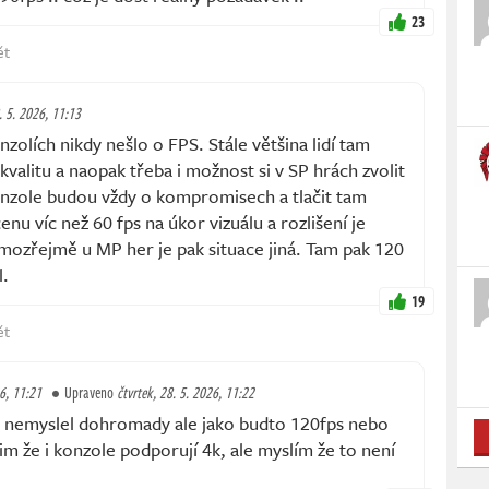
23
ět
. 5. 2026, 11:13
olích nikdy nešlo o FPS. Stále většina lidí tam
 kvalitu a naopak třeba i možnost si v SP hrách zvolit
onzole budou vždy o kompromisech a tlačit tam
nu víc než 60 fps na úkor vizuálu a rozlišení je
mozřejmě u MP her je pak situace jiná. Tam pak 120
l.
19
ět
26, 11:21
Upraveno
čtvrtek, 28. 5. 2026, 11:22
 nemyslel dohromady ale jako budto 120fps nebo
im že i konzole podporují 4k, ale myslím že to není