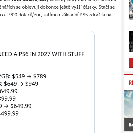
cénářích se objevují dokonce ještě vyšší částky. Stačí se
o - 900 dolarů/eur, zatímco základní PS5 zdražila na
EED A PS6 IN 2027 WITH STUFF 
GB: $549 → $789  
R
: $649 → $949 
649.99 
899.99 
9 → $649.99 
$499.99
Ha