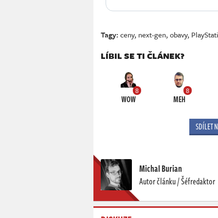
Tagy:
ceny
,
next-gen
,
obavy
,
PlayStat
LÍBIL SE TI ČLÁNEK?
8
8
WOW
MEH
SDÍLET 
Michal Burian
Autor článku / Šéfredaktor