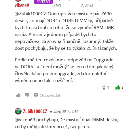
ROCKETCLUB
vlken69
21:36
7., 21:43
@Zubik1000CZ Ono opravdu existuje pár Z690
desek, co mají DDR4 i DDR5 DIMMky, případně
bych to asi bral i u toho, že se vymění RAM i MB
naráz. Ale ani v jednom případě bych to
nepovažoval za zrovna finančně rozumný. Takže
dost pochybuju, že by se to týkalo 25 % tázaných.
Podle mě ten rozdíl mezi odpověďmi "upgrade
na DDR5" a "není možný" je jen o tom jak daný
člověk chápe pojem upgrade, zda kompletní
výměnu nebo fakt rozšíření.
1
5
Odpovědět
Zubik1000CZ
úterý, 30. 7., 4:43
@vlken69 pochybuju, že existují dual DIMM desky,
co by měly jak sloty pro 4, tak pro 5.