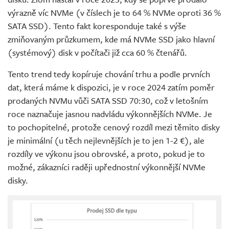
výrazně víc NVMe (v číslech je to 64 % NVMe oproti 36 %
SATA SSD). Tento fakt koresponduje také s výše
zmiňovaným průzkumem, kde má NVMe SSD jako hlavní
(systémový) disk v počítači již cca 60 % čtenářů.
Tento trend tedy kopíruje chování trhu a podle prvních
dat, která máme k dispozici, je v roce 2024 zatím poměr
prodaných NVMu vůči SATA SSD 70:30, což v letošním
roce naznačuje jasnou nadvládu výkonnějších NVMe. Je
to pochopitelné, protože cenový rozdíl mezi těmito disky
je minimální (u těch nejlevnějších je to jen 1-2 €), ale
rozdíly ve výkonu jsou obrovské, a proto, pokud je to
možné, zákazníci raději upřednostní výkonnější NVMe
disky.