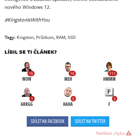
nového Windows 12.
#KingstonIsWithYou
Tagy:
Kingston
,
Průzkum
,
RAM
,
SSD
LÍBIL SE TI ČLÁNEK?
15
10
111
WOW
MEH
HMMM
1
5
2
ARRGG
HAHA
F
SDÍLET NA FACEBOOK
SDÍLET NA TWITTER
Nahlásit chybu