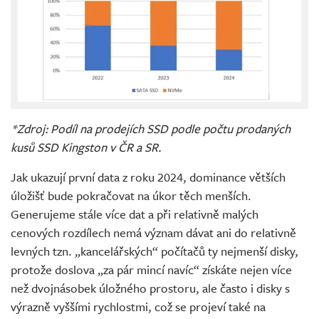
*Zdroj: Podíl na prodejích SSD podle počtu prodaných
kusů SSD Kingston v ČR a SR.
Jak ukazují první data z roku 2024, dominance větších
úložišť bude pokračovat na úkor těch menších.
Generujeme stále více dat a při relativně malých
cenových rozdílech nemá význam dávat ani do relativně
levných tzn. „kancelářských“ počítačů ty nejmenší disky,
protože doslova „za pár mincí navíc“ získáte nejen více
než dvojnásobek úložného prostoru, ale často i disky s
výrazně vyššími rychlostmi, což se projeví také na