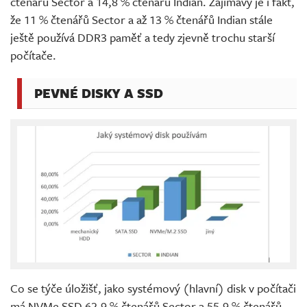
čtenářů Sector a 14,8 % čtenářů Indian. Zajímavý je i fakt,
že 11 % čtenářů Sector a až 13 % čtenářů Indian stále
ještě používá DDR3 paměť a tedy zjevně trochu starší
počítače.
PEVNÉ DISKY A SSD
Co se týče úložišť, jako systémový (hlavní) disk v počítači
má NVMe SSD 62,9 % čtenářů Sector a 55,9 % čtenářů