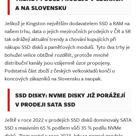
A NA SLOVENSKU
Jelikož je Kingston největším dodavatelem SSD a RAM na
našem trhu, data o jejich meziročních prodejích v ČR a SR
tak odrážejí aktuální trendy a chování kupujících při
nákupu SSD disků a paměťových modulů. Tyto dva trhy je
bohužel velice obtížné rozdělit, protože mnohé
distribuční kanály jsou vzájemně úzce propojeny.
Podstatná část zboží z českých velkoskladů končí u
koncových zákazníků na Slovensku a naopak.
SSD DISKY: NVME DISKY JIŽ PORÁŽEJÍ
V PRODEJI SATA SSD
Ještě v roce 2022 v prodejích SSD disků dominovaly SATA
SSD s masivním 65 % podílem vůči 35 % podílu NVMe
disků. Zlom nastal v roce 2023, kdy se poprvé prodalo