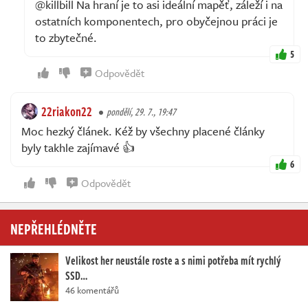
@killbill Na hraní je to asi ideální mapěť, záleží i na
ostatních komponentech, pro obyčejnou práci je
to zbytečné.
5
Odpovědět
22riakon22
pondělí, 29. 7., 19:47
Moc hezký článek. Kéž by všechny placené články
byly takhle zajímavé 👍
6
Odpovědět
NEPŘEHLÉDNĚTE
Velikost her neustále roste a s nimi potřeba mít rychlý
SSD…
46 komentářů