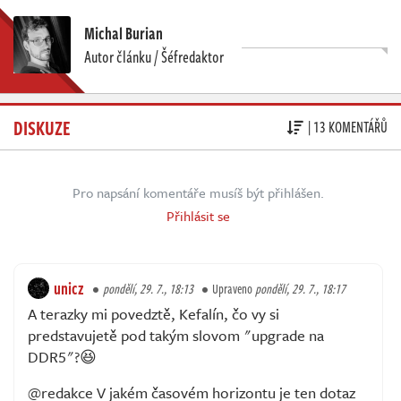
Michal Burian
Autor článku / Šéfredaktor
DISKUZE
| 13 KOMENTÁŘŮ
Pro napsání komentáře musíš být přihlášen.
Přihlásit se
unicz
pondělí, 29. 7., 18:13
Upraveno
pondělí, 29. 7., 18:17
A terazky mi povedztě, Kefalín, čo vy si
predstavujetě pod takým slovom "upgrade na
DDR5"?😆
@redakce V jakém časovém horizontu je ten dotaz