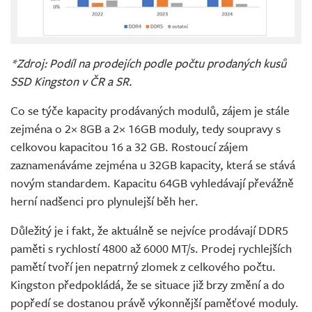
*Zdroj: Podíl na prodejích podle počtu prodaných kusů
SSD Kingston v ČR a SR.
Co se týče kapacity prodávaných modulů, zájem je stále
zejména o 2× 8GB a 2× 16GB moduly, tedy soupravy s
celkovou kapacitou 16 a 32 GB. Rostoucí zájem
zaznamenáváme zejména u 32GB kapacity, která se stává
novým standardem. Kapacitu 64GB vyhledávají převážně
herní nadšenci pro plynulejší běh her.
Důležitý je i fakt, že aktuálně se nejvíce prodávají DDR5
paměti s rychlostí 4800 až 6000 MT/s. Prodej rychlejších
pamětí tvoří jen nepatrný zlomek z celkového počtu.
Kingston předpokládá, že se situace již brzy změní a do
popředí se dostanou právě výkonnější paměťové moduly.