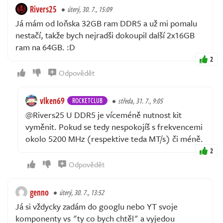
Rivers25
úterý, 30. 7., 15:09
Já mám od loňska 32GB ram DDR5 a už mi pomalu
nestačí, takže bych nejradši dokoupil další 2x16GB
ram na 64GB. :D
2
Odpovědět
vlken69
ROCKETCLUB
středa, 31. 7., 9:05
@Rivers25 U DDR5 je víceméně nutnost kit
vyměnit. Pokud se tedy nespokojíš s frekvencemi
okolo 5200 MHz (respektive teda MT/s) či méně.
2
Odpovědět
genno
úterý, 30. 7., 13:52
Já si vždycky zadám do googlu nebo YT svoje
komponenty vs "ty co bych chtěl" a vyjedou