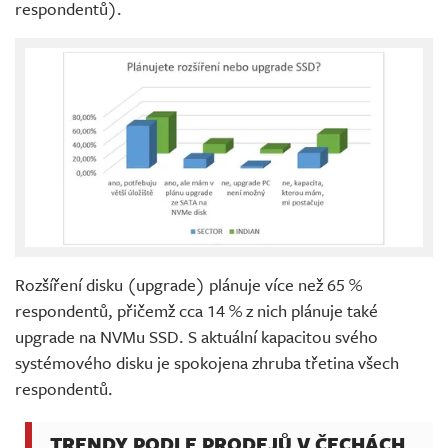
respondentů).
Rozšíření disku (upgrade) plánuje více než 65 %
respondentů, přičemž cca 14 % z nich plánuje také
upgrade na NVMu SSD. S aktuální kapacitou svého
systémového disku je spokojena zhruba třetina všech
respondentů.
TRENDY PODLE PRODEJŮ V ČECHÁCH