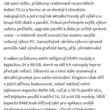
Jak sami vidíte, průzkumy realizované na portálech
Indian-TV.cz a Sector.sk se shodují s chováním
nakupujících a potvrzují tak aktuální trendy při výběru a
koupi SSD disků a pamětí. Pokud potřebujete zvýšit výkon
vašeho počítače, upgrade pamětí a disku je určitě správná
cesta – s relativně menší investicí lze snadno navýšit
celkový výkon PC. Samozřejmě nárůstu výkonu výrazně
pomůže také výměna grafické karty, příp. přetaktování.
V našem průzkumu zatím nefigurují DDR5 moduly s
kapacitou 24 a 48 GB, které na náš trh vstoupily teprve
před pár měsíci. Zákazníci se s nimi stále seznamují a
aktuální prodeje jsou zatím minimální. Kingston však věří
v jejich zářivou budoucnost, neboť nabízejí velmi
zajímavou kapacitu 48/96 GB, což je o 50 % paměti více,
než kdybyste použili tradiční 16, 32 a 64 GB moduly. Větší
kapacita RAM bude klíčová také pro aplikace umělé
inteligence a budoucí aplikace, včetně očekávaného