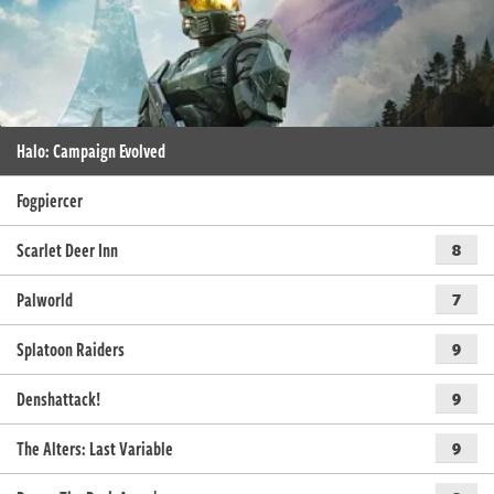
Halo: Campaign Evolved
Fogpiercer
Scarlet Deer Inn
8
Palworld
7
Splatoon Raiders
9
Denshattack!
9
The Alters: Last Variable
9