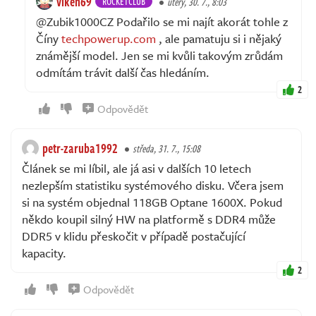
vlken69
ROCKETCLUB
úterý, 30. 7., 8:03
@Zubik1000CZ Podařilo se mi najít akorát tohle z
Číny
techpowerup.com
, ale pamatuju si i nějaký
známější model. Jen se mi kvůli takovým zrůdám
odmítám trávit další čas hledáním.
2
Odpovědět
petr-zaruba1992
středa, 31. 7., 15:08
Článek se mi líbil, ale já asi v dalších 10 letech
nezlepším statistiku systémového disku. Včera jsem
si na systém objednal 118GB Optane 1600X. Pokud
někdo koupil silný HW na platformě s DDR4 může
DDR5 v klidu přeskočit v případě postačující
kapacity.
2
Odpovědět