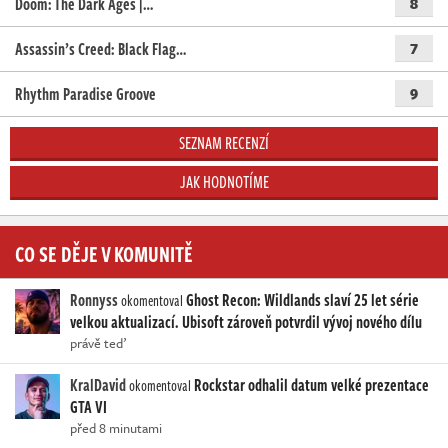
Doom: The Dark Ages |…
8
Assassin’s Creed: Black Flag…
7
Rhythm Paradise Groove
9
SEZNAM RECENZÍ
JAK HODNOTÍME
CO SE DĚJE V KOMUNITĚ
Ronnyss
Ghost Recon: Wildlands slaví 25 let série
okomentoval
velkou aktualizací. Ubisoft zároveň potvrdil vývoj nového dílu
právě teď
KralDavid
Rockstar odhalil datum velké prezentace
okomentoval
GTA VI
před 8 minutami