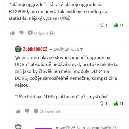
"plánuji upgrade". Já také plánuji upgrade na
RTX9090, jen ne hned. Tak jestli by to mělo pro
statistiku nějaký význam 🤔😉
3
17
Odpovědět
Zubik1000CZ
pondělí, 29. 7., 19:18
@unicz ono hlavně slovní spojení "upgrade na
DDR5" absolutně nedává smysl, protože takhle to
zní, jako by člověk jen měnil moduly DDR4 na
DDR5, což je samozřejmě nemožné, kompatibilní
nejsou.
"Přechod na DDR5 platformu" už smysl dává
1
11
Odpovědět
pondělí, 29. 7.,
Upraveno
pondělí, 29.