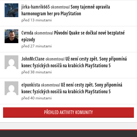
jirka-hamrik665
Sony tajemně upravila
okomentoval
harmonogram her pro PlayStation
před 13 minutami
Cvrnda
Původní Quake se dočkal nové bezplatné
okomentoval
epizody
před 27 minutami
JohnMcClane
Už není cesty zpět. Sony připomíná
okomentoval
konec fyzických nosičů na krabicích PlayStationu 5
před 38 minutami
elpunkista
Už není cesty zpět. Sony připomíná
okomentoval
konec fyzických nosičů na krabicích PlayStationu 5
před 40 minutami
PŘEHLED AKTIVITY KOMUNITY