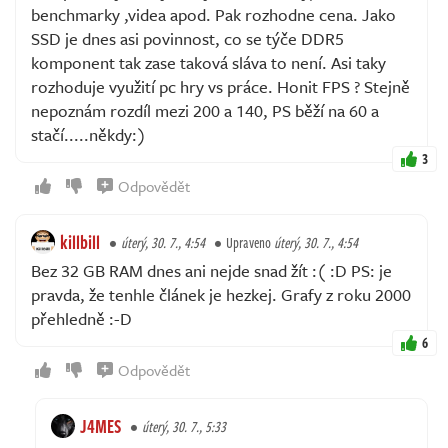
benchmarky ,videa apod. Pak rozhodne cena. Jako
SSD je dnes asi povinnost, co se týče DDR5
komponent tak zase taková sláva to není. Asi taky
rozhoduje využití pc hry vs práce. Honit FPS ? Stejně
nepoznám rozdíl mezi 200 a 140, PS běží na 60 a
stačí.....někdy:)
3
Odpovědět
killbill
úterý, 30. 7., 4:54
Upraveno
úterý, 30. 7., 4:54
Bez 32 GB RAM dnes ani nejde snad žít :( :D PS: je
pravda, že tenhle článek je hezkej. Grafy z roku 2000
přehledně :-D
6
Odpovědět
J4MES
úterý, 30. 7., 5:33