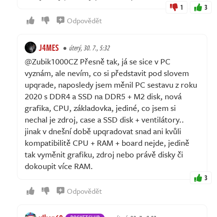
1
3
Odpovědět
J4MES
úterý, 30. 7., 5:32
@Zubik1000CZ Přesně tak, já se sice v PC
vyznám, ale nevím, co si představit pod slovem
upqrade, naposledy jsem měnil PC sestavu z roku
2020 s DDR4 a SSD na DDR5 + M2 disk, nová
grafika, CPU, základovka, jediné, co jsem si
nechal je zdroj, case a SSD disk + ventilátory..
jinak v dnešní době upqradovat snad ani kvůli
kompatibilitě CPU + RAM + board nejde, jedině
tak vyměnit grafiku, zdroj nebo právě disky či
dokoupit více RAM.
3
Odpovědět