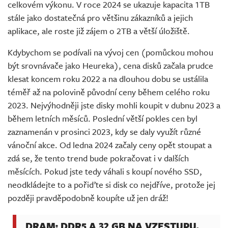
celkovém výkonu. V roce 2024 se ukazuje kapacita 1TB
stále jako dostatečná pro většinu zákazníků a jejich
aplikace, ale roste již zájem o 2TB a větší úložiště.
Kdybychom se podívali na vývoj cen (pomůckou mohou
být srovnávače jako Heureka), cena disků začala prudce
klesat koncem roku 2022 a na dlouhou dobu se ustálila
téměř až na polovině původní ceny během celého roku
2023. Nejvýhodněji jste disky mohli koupit v dubnu 2023 a
během letních měsíců. Poslední větší pokles cen byl
zaznamenán v prosinci 2023, kdy se daly využít různé
vánoční akce. Od ledna 2024 začaly ceny opět stoupat a
zdá se, že tento trend bude pokračovat i v dalších
měsících. Pokud jste tedy váhali s koupí nového SSD,
neodkládejte to a pořiďte si disk co nejdříve, protože jej
později pravděpodobně koupíte už jen dráž!
DRAM: DDR5 A 32 GB NA VZESTUPU,