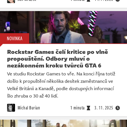
NOVINKA
Rockstar Games čelí kritice po vlně
propouštění. Odbory mluví o
nezákonném kroku tvůrců GTA 6
Ve studiu Rockstar Games to vře. Na konci října totiž
došlo k propuštění několika desítek zaměstnanců ve
Velké Británii a Kanadě, podle dostupných informací
šlo zhruba o 30 až 40 lidí.
Michal Burian
1 minuta
3. 11. 2025