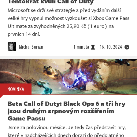
Tentokrát kvůli Call of Duty
Microsoft se drží své strategie a před vydáním další
velké hry vypnul možnost vyzkoušet si Xbox Game Pass
Ultimate za zvýhodněných 25,90 Kč (1 euro) na
prvních 14 dní.
Michal Burian
1 minuta
16. 10. 2024
NOVINKA
Beta Call of Duty: Black Ops 6 a tři hry
jsou druhým srpnovým rozšířením
Game Passu
Jsme za polovinou měsíce. Je tedy čas představit hry,
které v nadcházejících dnech dorazí do předplatného