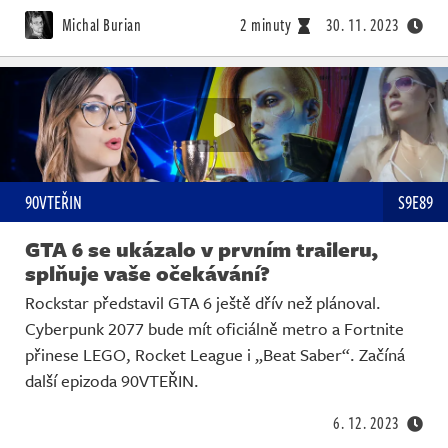
Michal Burian
2 minuty
30. 11. 2023
90VTEŘIN
S9E89
GTA 6 se ukázalo v prvním traileru,
splňuje vaše očekávání?
Rockstar představil GTA 6 ještě dřív než plánoval.
Cyberpunk 2077 bude mít oficiálně metro a Fortnite
přinese LEGO, Rocket League i „Beat Saber“. Začíná
další epizoda 90VTEŘIN.
6. 12. 2023