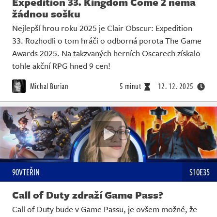
Expedition 33. Kingdom Come 2 nemá
žádnou sošku
Nejlepší hrou roku 2025 je Clair Obscur: Expedition
33. Rozhodli o tom hráči o odborná porota The Game
Awards 2025. Na takzvaných herních Oscarech získalo
tohle akční RPG hned 9 cen!
Michal Burian
5 minut
12. 12. 2025
90VTEŘIN
S10E35
Call of Duty zdraží Game Pass?
Call of Duty bude v Game Passu, je ovšem možné, že