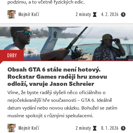
podzimu, a to včetně fyzických edic.
Mojmír Kočí
2 minuty
4. 2. 2026
DRBY
Obsah GTA 6 stále není hotový.
Rockstar Games raději hru znovu
odloží, varuje Jason Schreier
Víme, že byste raději slyšeli něco oficiálního o
nejočekávanější hře současnosti – GTA 6. Ideálně
datum vydání nebo novou ukázku. Bohužel se zatím
musíme spokojit s různými spekulacemi.
Mojmír Kočí
2 minuty
8. 1. 2026