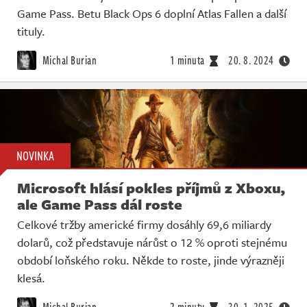
Game Pass. Betu Black Ops 6 doplní Atlas Fallen a další
tituly.
Michal Burian
1 minuta
20. 8. 2024
NOVINKA
Microsoft hlásí pokles příjmů z Xboxu,
ale Game Pass dál roste
Celkové tržby americké firmy dosáhly 69,6 miliardy
dolarů, což představuje nárůst o 12 % oproti stejnému
období loňského roku. Někde to roste, jinde výrazněji
klesá.
Michal Burian
2 minuty
30. 1. 2025