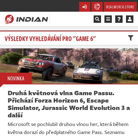
REALMERCH.STORE
Magazín
VÝSLEDKY VYHLEDÁVÁNÍ PRO "GAME 6"
Recenze
Videa
NOVINKA
Soutěže
Druhá květnová vlna Game Passu.
Databáze
Přichází Forza Horizon 6, Escape
Simulator, Jurassic World Evolution 3 a
Komunita
další
Microsoft se pochlubil druhou vlnou her, která během
Redakce
května dorazí do předplatného Game Pass. Seznamu