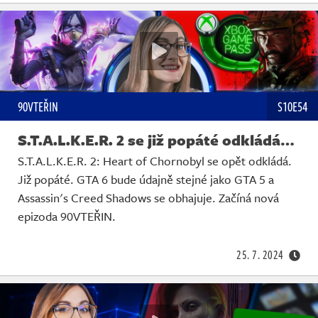
90VTEŘIN
S10E54
S.T.A.L.K.E.R. 2 se již popáté odkládá…
S.T.A.L.K.E.R. 2: Heart of Chornobyl se opět odkládá.
Již popáté. GTA 6 bude údajně stejné jako GTA 5 a
Assassin's Creed Shadows se obhajuje. Začíná nová
epizoda 90VTEŘIN.
25. 7. 2024