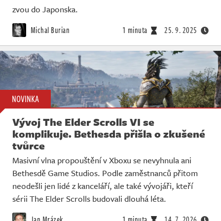
zvou do Japonska.
Michal Burian
1 minuta
25. 9. 2025
NOVINKA
Vývoj The Elder Scrolls VI se
komplikuje. Bethesda přišla o zkušené
tvůrce
Masivní vlna propouštění v Xboxu se nevyhnula ani
Bethesdě Game Studios. Podle zaměstnanců přitom
neodešli jen lidé z kanceláří, ale také vývojáři, kteří
sérii The Elder Scrolls budovali dlouhá léta.
Jan Mrázek
1 minuta
14. 7. 2026