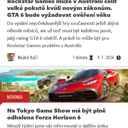
Rockstar Games může v Austrálii čelit
velké pokutě kvůli novým zákonům.
GTA 6 bude vyžadovat ověření věku
Do vydání nejočekávanější hry současnosti ještě zbývá
několik měsíců, ale už teď musí být každému jasné,
jaký rating GTA 6 obdrží. A právě to může být pro
Rockstar Games problém v Austrálii.
Mojmír Kočí
1 minuta
9. 7. 2026
NOVINKA
Na Tokyo Game Show má být plně
odhalena Forza Horizon 6
Minulý týden jsme vás informovali o dalším úniku