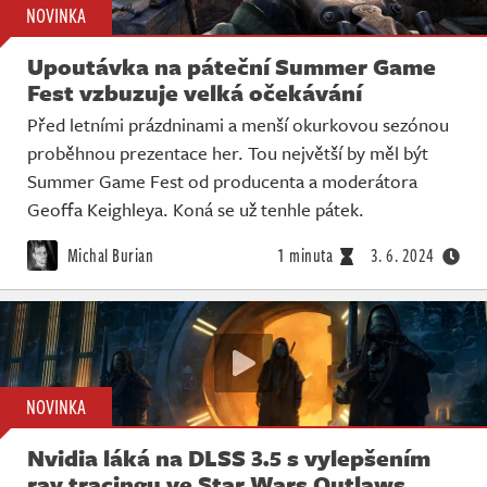
NOVINKA
Upoutávka na páteční Summer Game
Fest vzbuzuje velká očekávání
Před letními prázdninami a menší okurkovou sezónou
proběhnou prezentace her. Tou největší by měl být
Summer Game Fest od producenta a moderátora
Geoffa Keighleya. Koná se už tenhle pátek.
Michal Burian
1 minuta
3. 6. 2024
NOVINKA
Nvidia láká na DLSS 3.5 s vylepšením
ray tracingu ve Star Wars Outlaws