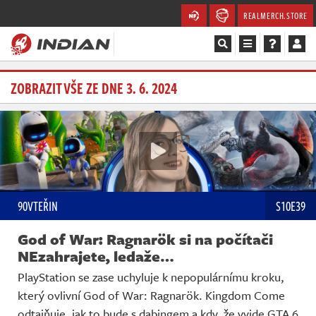
REALMERCH.STORE
Magazín
ZOBRAZIT VŠE ZE DNE 3. 6. 2024
Recenze
Videa
Soutěže
90VTEŘIN
S10E39
Databáze
God of War: Ragnarök si na počítači
Komunita
NEzahrajete, ledaže…
PlayStation se zase uchyluje k nepopulárnímu kroku,
Redakce
který ovlivní God of War: Ragnarök. Kingdom Come
odtajňuje, jak to bude s dabingem a kdy, že vyjde GTA 6