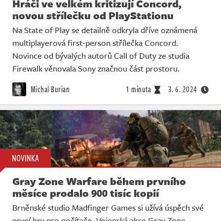
Hráči ve velkém kritizují Concord,
novou střílečku od PlayStationu
Na State of Play se detailně odkryla dříve oznámená
multiplayerová first-person střílečka Concord.
Novince od bývalých autorů Call of Duty ze studia
Firewalk věnovala Sony značnou část prostoru.
Michal Burian
1 minuta
3. 6. 2024
NOVINKA
Gray Zone Warfare během prvního
měsíce prodalo 900 tisíc kopií
Brněnské studio Madfinger Games si užívá úspěch své
první hry pro počítače. Vojenská akce Gray Zone