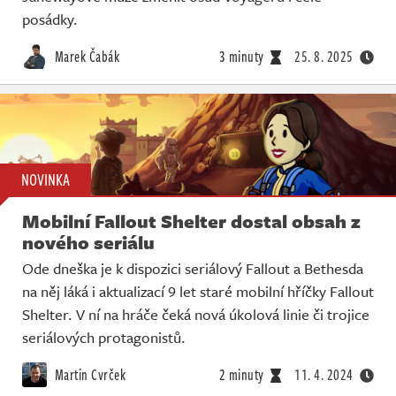
posádky.
Marek Čabák
3 minuty
25. 8. 2025
NOVINKA
Mobilní Fallout Shelter dostal obsah z
nového seriálu
Ode dneška je k dispozici seriálový Fallout a Bethesda
na něj láká i aktualizací 9 let staré mobilní hříčky Fallout
Shelter. V ní na hráče čeká nová úkolová linie či trojice
seriálových protagonistů.
Martin Cvrček
2 minuty
11. 4. 2024