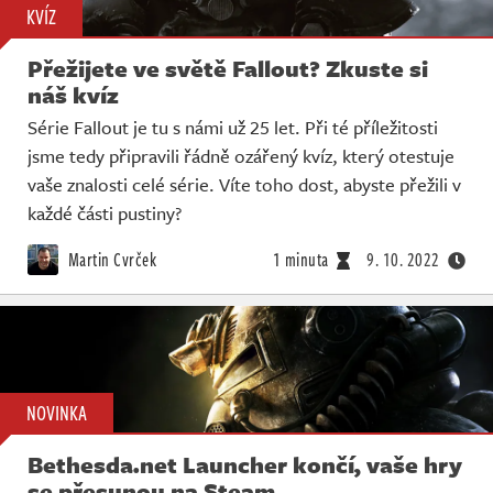
KVÍZ
Přežijete ve světě Fallout? Zkuste si
náš kvíz
Série Fallout je tu s námi už 25 let. Při té příležitosti
jsme tedy připravili řádně ozářený kvíz, který otestuje
vaše znalosti celé série. Víte toho dost, abyste přežili v
každé části pustiny?
Martin Cvrček
1 minuta
9. 10. 2022
NOVINKA
Bethesda.net Launcher končí, vaše hry
se přesunou na Steam