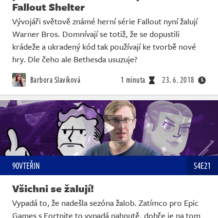
Fallout Shelter
Vývojáři světově známé herní série Fallout nyní žalují
Warner Bros. Domnívají se totiž, že se dopustili
krádeže a ukradený kód tak používají ke tvorbě nové
hry. Dle čeho ale Bethesda usuzuje?
Barbora Slavíková
1 minuta
23. 6. 2018
90VTEŘIN
S4E21
Všichni se žalují!
Vypadá to, že nadešla sezóna žalob. Zatímco pro Epic
Games s Fortnite to vypadá nahnutě, dobře je na tom