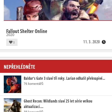
Fallout Shelter Online
2020
11. 3. 2020
3
NEPŘEHLÉDNĚTE
Baldur's Gate 3 slaví tři roky. Larian odhalil překvapivé…
76 komentářů
Ghost Recon: Wildlands slaví 25 let série velkou
aktualizací.…
38 komentářů