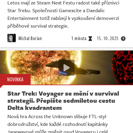
Letos mají ze Steam Next Festu radost také příznivci
Star Treku. Společnosti Gamexcite a Daedalic
Entertainment totiž nabízejí k vyzkoušení demoverzi
příběhové survival strategie.
Michal Burian
1 minuta
15. 10. 2025
NOVINKA
Star Trek: Voyager se mění v survival
strategii. Přepište sedmiletou cestu
Delta kvadrantem
Nová hra Across the Unknown slibuje FTL-styl
dobrodružství, kde každé rozhodnutí kapitánky
Janewayové může změnit osud Voyageru i celé