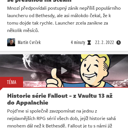
Mnozí předpovídali postupný zánik nepříliš populárního
launcheru od Bethesdy, ale asi málokdo čekal, že k
tomu dojde tak rychle. Launcher zcela zanikne za
několik měsíců.
Martin Cvrček
4 minuty
22. 2. 2022
TÉMA
Historie série Fallout - z Vaultu 13 až
do Appalachie
Pojďme si společně zavzpomínat na jednu z
nejslavnějších RPG sérií všech dob, jejíž historie sahá
mnohem dál než k Bethesdě. Fallout je tu s námi již