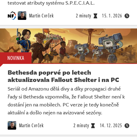
Živě
testovat atributy systému S.P.E.C.I.A.L.
Martin Cvrček
2 minuty
15. 1. 2026
NOVINKA
Bethesda poprvé po letech
aktualizovala Fallout Shelter i na PC
Seriál od Amazonu dělá divy a díky propagaci druhé
řady si Bethesda vzpomněla, že Fallout Shelter není k
dostání jen na mobilech. PC verze je tedy konečně
aktuální a došlo nejen na avizované sezóny.
Martin Cvrček
2 minuty
14. 12. 2025