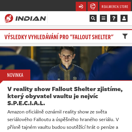
REALMERCH.STORE
Magazín
VÝSLEDKY VYHLEDÁVÁNÍ PRO "FALLOUT SHELTER"
Recenze
Videa
NOVINKA
Soutěže
V reality show Fallout Shelter zjistíme,
Databáze
který obyvatel vaultu je nejvíc
S.P.E.C.I.A.L.
Komunita
Amazon oficiálně oznámil reality show ze světa
seriálového Falloutu a úspěšného hraného seriálu. V
Redakce
přísně tajném vaultu budou soutěžící hrát o peníze a