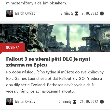
mimozemšťany a dalším obsahem.
Martin Cvrček
2 minuty
3. 10. 2022
NOVINKA
Fallout 3 se všemi pěti DLC je nyní
zdarma na Epicu
Po dobu následujícího týdne si můžete do své knihovny
Epic Games Launcheru přidat Fallout 3 v GOTY edici a
oba díly série Evoland. Bethesda navíc vydala další
videa v rámci oslav narozenin Falloutu.
Martin Cvrček
2 minuty
21. 10. 2022