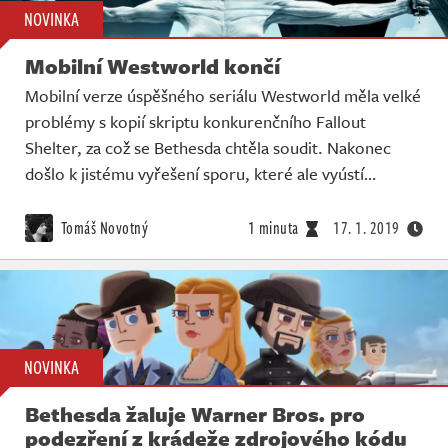
NOVINKA
Mobilní Westworld končí
Mobilní verze úspěšného seriálu Westworld měla velké
problémy s kopií skriptu konkurenčního Fallout
Shelter, za což se Bethesda chtěla soudit. Nakonec
došlo k jistému vyřešení sporu, které ale vyústí…
Tomáš Novotný
1 minuta
17. 1. 2019
NOVINKA
Bethesda žaluje Warner Bros. pro
podezření z krádeže zdrojového kódu