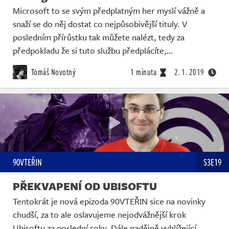
Microsoft to se svým předplatným her myslí vážně a
snaží se do něj dostat co nejpůsobivější tituly. V
posledním přírůstku tak můžete nalézt, tedy za
předpokladu že si tuto službu předplácíte,…
Tomáš Novotný
1 minuta
2. 1. 2019
90VTEŘIN
S3E19
PŘEKVAPENÍ OD UBISOFTU
Tentokrát je nová epizoda 90VTEŘIN sice na novinky
chudší, za to ale oslavujeme nejodvážnější krok
Ubisoftu za poslední roky. Dále nadějně vyhlížející