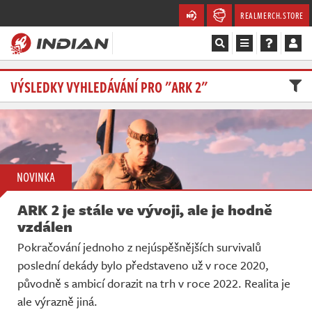
REALMERCH.STORE
Magazín
VÝSLEDKY VYHLEDÁVÁNÍ PRO "ARK 2"
Recenze
Videa
NOVINKA
Soutěže
ARK 2 je stále ve vývoji, ale je hodně
Databáze
vzdálen
Pokračování jednoho z nejúspěšnějších survivalů
Komunita
poslední dekády bylo představeno už v roce 2020,
původně s ambicí dorazit na trh v roce 2022. Realita je
Redakce
ale výrazně jiná.