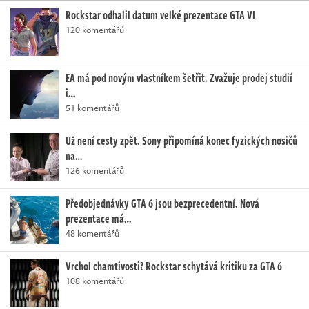
Rockstar odhalil datum velké prezentace GTA VI
120 komentářů
EA má pod novým vlastníkem šetřit. Zvažuje prodej studií
i…
51 komentářů
Už není cesty zpět. Sony připomíná konec fyzických nosičů
na…
126 komentářů
Předobjednávky GTA 6 jsou bezprecedentní. Nová
prezentace má…
48 komentářů
Vrchol chamtivosti? Rockstar schytává kritiku za GTA 6
108 komentářů