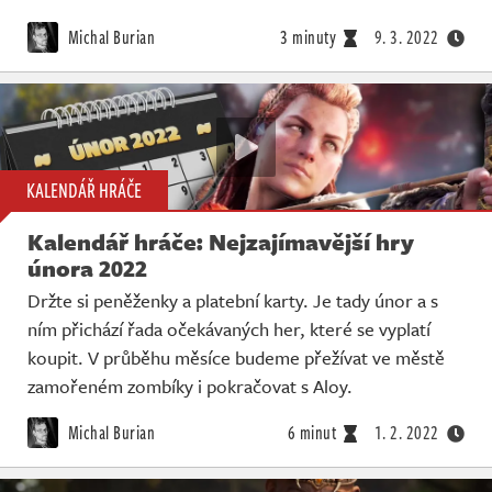
Michal Burian
3 minuty
9. 3. 2022
KALENDÁŘ HRÁČE
Kalendář hráče: Nejzajímavější hry
února 2022
Držte si peněženky a platební karty. Je tady únor a s
ním přichází řada očekávaných her, které se vyplatí
koupit. V průběhu měsíce budeme přežívat ve městě
zamořeném zombíky i pokračovat s Aloy.
Michal Burian
6 minut
1. 2. 2022