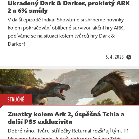
Ukradený Dark & Darker, prokletý ARK
2 a 6% smůly
V další epizodě Indian Showtime si shrneme novinky
kolem pokračování oblíbené survivor akční hry ARK,
podíváme se na situaci kolem tvůrců hry Dark &
Darker!
5. 4. 2023
STRUČNĚ
Zmatky kolem Ark 2, úspěšná Tchia a
další PS5 exkluzivita
Dobré ráno. Tvůrci střílečky Returnal rozšiřují tým. F1
Manager letos bude. Autoři dobrodružné hry Tchia