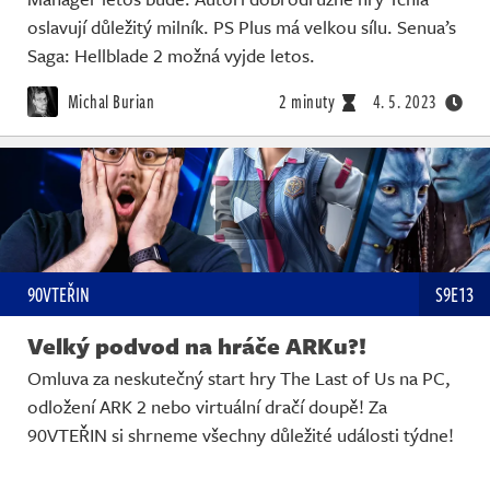
oslavují důležitý milník. PS Plus má velkou sílu. Senua’s
Saga: Hellblade 2 možná vyjde letos.
Michal Burian
2 minuty
4. 5. 2023
90VTEŘIN
S9E13
Velký podvod na hráče ARKu?!
Omluva za neskutečný start hry The Last of Us na PC,
odložení ARK 2 nebo virtuální dračí doupě! Za
90VTEŘIN si shrneme všechny důležité události týdne!