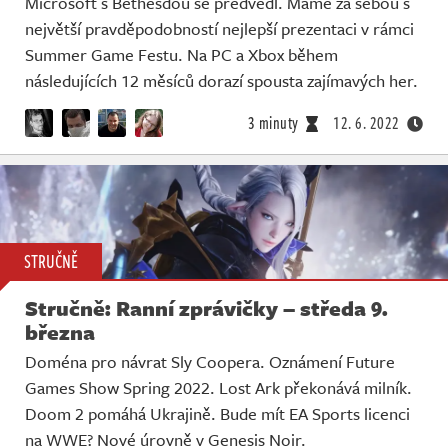
Microsoft s Bethesdou se předvedl. Máme za sebou s
největší pravděpodobností nejlepší prezentaci v rámci
Summer Game Festu. Na PC a Xbox během
následujících 12 měsíců dorazí spousta zajímavých her.
3 minuty
12. 6. 2022
STRUČNĚ
Stručně: Ranní zprávičky – středa 9.
března
Doména pro návrat Sly Coopera. Oznámení Future
Games Show Spring 2022. Lost Ark překonává milník.
Doom 2 pomáhá Ukrajině. Bude mít EA Sports licenci
na WWE? Nové úrovně v Genesis Noir.