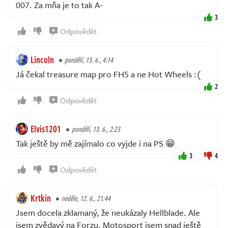
007. Za mňa je to tak A-
3
Odpovědět
Lincoln
pondělí, 13. 6., 4:14
Já čekal treasure map pro FH5 a ne Hot Wheels :(
2
Odpovědět
Elvis1201
pondělí, 13. 6., 2:23
Tak ještě by mě zajímalo co vyjde i na PS 😁
3
4
Odpovědět
Krtkin
neděle, 12. 6., 21:44
Jsem docela zklamaný, že neukázaly Hellblade. Ale
jsem zvědavý na Forzu. Motosport jsem snad ještě