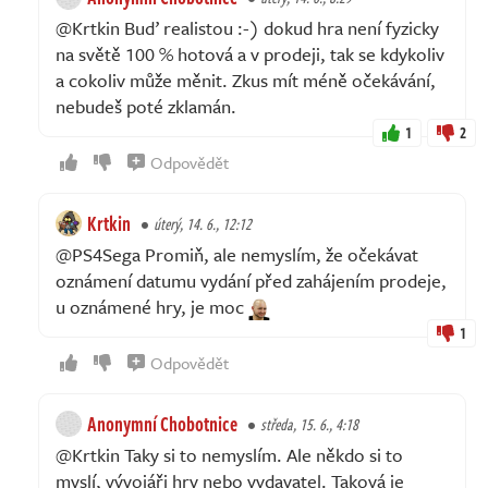
@Krtkin Buď realistou :-) dokud hra není fyzicky
na světě 100 % hotová a v prodeji, tak se kdykoliv
a cokoliv může měnit. Zkus mít méně očekávání,
nebudeš poté zklamán.
1
2
Odpovědět
Krtkin
úterý, 14. 6., 12:12
@PS4Sega Promiň, ale nemyslím, že očekávat
oznámení datumu vydání před zahájením prodeje,
u oznámené hry, je moc
1
Odpovědět
Anonymní Chobotnice
středa, 15. 6., 4:18
@Krtkin Taky si to nemyslím. Ale někdo si to
myslí, vývojáři hry nebo vydavatel. Taková je