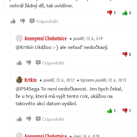
nehrál žádný díl, tak uvidíme.
1
3
Odpovědět
Anonymní Chobotnice
pondělí, 13. 6., 3:19
@Krtkin Ukážou :-) ale nebuď nedočkavý.
5
Odpovědět
Krtkin
pondělí, 13. 6., 10:12
Upraveno
pondělí, 13. 6., 10:15
@PS4Sega To není nedočkavost. Jen bych čekal,
že u hry, která má vyjít tento rok, ukážou na
takovéto akci datum vydání.
1
1
Odpovědět
Anonymní Chobotnice
úterý, 14. 6., 8:29