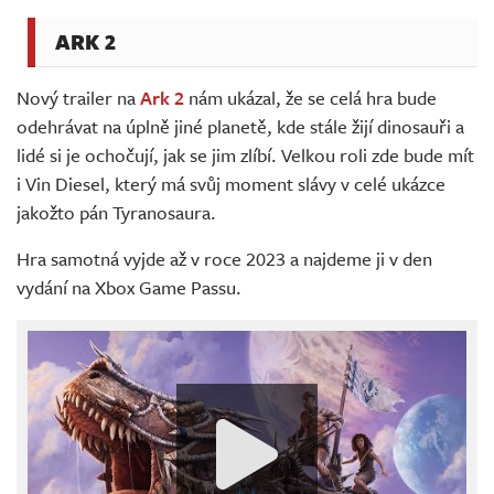
ARK 2
Nový trailer na
Ark 2
nám ukázal, že se celá hra bude
odehrávat na úplně jiné planetě, kde stále žijí dinosauři a
lidé si je ochočují, jak se jim zlíbí. Velkou roli zde bude mít
i Vin Diesel, který má svůj moment slávy v celé ukázce
jakožto pán Tyranosaura.
Hra samotná vyjde až v roce 2023 a najdeme ji v den
vydání na Xbox Game Passu.