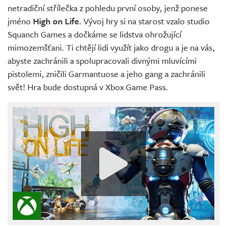
netradiční střílečka z pohledu první osoby, jenž ponese
jméno
High on Life
. Vývoj hry si na starost vzalo studio
Squanch Games a dočkáme se lidstva ohrožující
mimozemšťani. Ti chtějí lidi využít jako drogu a je na vás,
abyste zachránili a spolupracovali divnými mluvícími
pistolemi, zničili Garmantuose a jeho gang a zachránili
svět! Hra bude dostupná v Xbox Game Pass.