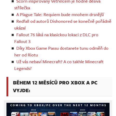
Scorn inspirovaný Vetřelcem je hodně děsivá
střílečka
A Plague Tale: Requiem bude mnohem drsnější
Redfall od autorů Dishonored se konečně pořádně
ukázal
Fallout 76 láká na klasickou lokaci z DLC pro
Fallout 3
Díky Xbox Game Passu dostanete tunu odměň do
her od Riotu
Už vás nebaví Minecraft? A co takhle Minecraft
Legends?
BĚHEM 12 MĚSÍCŮ PRO XBOX A PC
VYJDE: