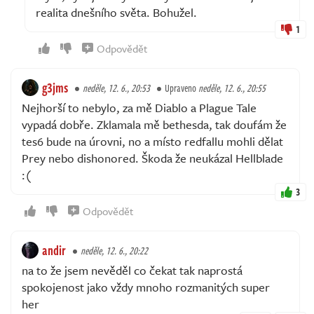
realita dnešního světa. Bohužel.
1
Odpovědět
g3jms
neděle, 12. 6., 20:53
Upraveno
neděle, 12. 6., 20:55
Nejhorší to nebylo, za mě Diablo a Plague Tale
vypadá dobře. Zklamala mě bethesda, tak doufám že
tes6 bude na úrovni, no a místo redfallu mohli dělat
Prey nebo dishonored. Škoda že neukázal Hellblade
:(
3
Odpovědět
andir
neděle, 12. 6., 20:22
na to že jsem nevěděl co čekat tak naprostá
spokojenost jako vždy mnoho rozmanitých super
her