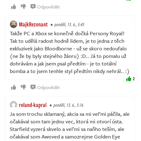
Odpovědět
MajkRezonant
pondělí, 13. 6., 5:45
Takže PC a Xbox se konečně dočká Persony Royal?
Tak to udělá radost hodně lidem, je to jedna z těch
exkluzivek jako Bloodborne - už se skoro nedoufalo
(ne že by byly stejného žánru) :D.. Já to pomalu už
dohrávám a jak jsem psal předtím - je to totální
bomba a to jsem tenhle styl předtím nikdy nehrál.. :)
2
Odpovědět
roland-kapral
pondělí, 13. 6., 5:16
Ja som trochu sklamaný, akcia sa mi veľmi páčila, ale
očakával som tam jednu vec, ktorá mi otvorí ústa.
Starfield vyzerá skvelo a veľmi sa naňho teším, ale
očakával som Awoved a samozrejme Golden Eye