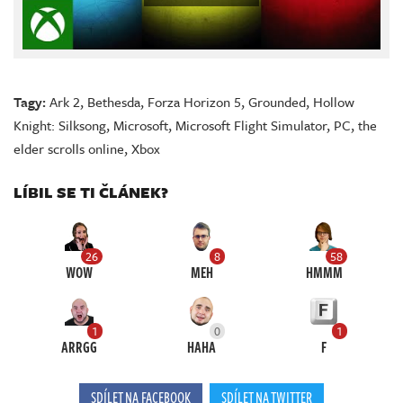
Tagy:
Ark 2
,
Bethesda
,
Forza Horizon 5
,
Grounded
,
Hollow
Knight: Silksong
,
Microsoft
,
Microsoft Flight Simulator
,
PC
,
the
elder scrolls online
,
Xbox
LÍBIL SE TI ČLÁNEK?
26
8
58
WOW
MEH
HMMM
1
0
1
ARRGG
HAHA
F
SDÍLET NA FACEBOOK
SDÍLET NA TWITTER