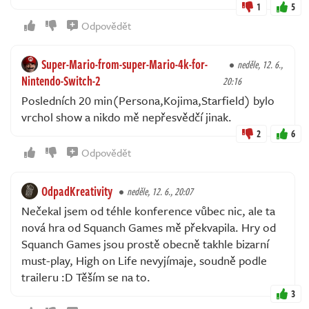
1
5
Odpovědět
Super-Mario-from-super-Mario-4k-for-
neděle, 12. 6.,
Nintendo-Switch-2
20:16
Posledních 20 min(Persona,Kojima,Starfield) bylo
vrchol show a nikdo mě nepřesvědčí jinak.
2
6
Odpovědět
OdpadKreativity
neděle, 12. 6., 20:07
Nečekal jsem od téhle konference vůbec nic, ale ta
nová hra od Squanch Games mě překvapila. Hry od
Squanch Games jsou prostě obecně takhle bizarní
must-play, High on Life nevyjímaje, soudně podle
traileru :D Těším se na to.
3