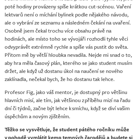
poté hodiny provázeny spíše krátkou cut-scénou. Vaření
lektvarů není o míchání bylinek podle nějakého návodu,
ale o vybrání ze seznamu a následném čekání na uvaření.
Osobně jsem čekal trochu více obsahu právě na
hodinách, ale místo toho se vývojáři rozhodli tyhle věci
odvyprávět extrémně rychle a spíše vás pustit do světa.
Přitom mě by větší hloubka nevadila. Nejde mi snad o to,
aby hra měla časový plán, kterého se jako student musím
držet, ale když už dostanu úkol na naučení se nového
zaklínadla, nečekal bych, že ho dostanu tak lehce.
Profesor Fig, jako váš mentor, je dostupný pro většinu
hlavních misí, ale tím, jak většinou z příběhu mizí na řadu
dní či týdnů, začne být lehce k smíchu, když se diví vašim
úspěchům a novým zjištěním.
Těžko se vysvětluje, že student pátého ročníku může
v pohodě vymlátit kemp temných čarodějů a budete si