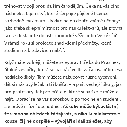
trénovat v boji proti dalším čarodějům. Čeká na vás plno
hádanek a tajemství, které čerpají z půjčené licence
rozhodně maximum. Uvidíte nejen dobře známé učebny:
jako třeba sklepní místnost pro nauku lektvarů, ale zrovna
tak se dostanete do astronomické věže nebo Velké síně.
V rámci roku si projdete snad všemi předměty, které
studium na bradavicích nabízí.
Když máte volněji, můžete se vypravit třeba do Prasinek,
útulné vesničky, která se nachází vedle Začarovaného lesa
nedaleko školy. Tam můžete nakupovat různé vybavení,
dát si máslový ležák u tří košťat – a plnit vedlejší úkoly, jak
pro profesory, tak pro přátele, které si na škole můžete
najít. Obrací se na vás s prosbou o pomoc nejen studenti,
ale právě i různí obchodníci.
Ačkoliv může být zvláštní,
že v mnoha ohledech žádají vás, a nikoliv ministerstvo
kouzel či jiné dospělé – vývojáři si dali záležet, aby