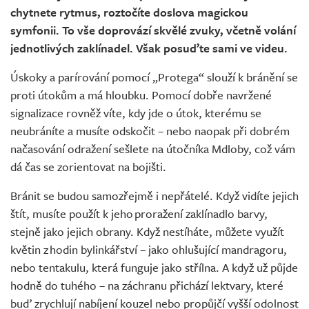
chytnete rytmus, roztočíte doslova magickou
symfonii. To vše doprovází skvělé zvuky, včetně volání
jednotlivých zaklínadel. Však posuďte sami ve videu.
Úskoky a parírování pomocí „Protega“ slouží k bránění se
proti útokům a má hloubku. Pomocí dobře navržené
signalizace rovněž víte, kdy jde o útok, kterému se
neubráníte a musíte odskočit – nebo naopak při dobrém
načasování odražení sešlete na útočníka Mdloby, což vám
dá čas se zorientovat na bojišti.
Bránit se budou samozřejmě i nepřátelé. Když vidíte jejich
štít, musíte použít k jeho proražení zaklínadlo barvy,
stejně jako jejich obrany. Když nestíháte, můžete využít
květin z hodin bylinkářství – jako ohlušující mandragoru,
nebo tentakulu, která funguje jako střílna. A když už půjde
hodně do tuhého – na záchranu přichází lektvary, které
buď zrychlují nabíjení kouzel nebo propůjčí vyšší odolnost