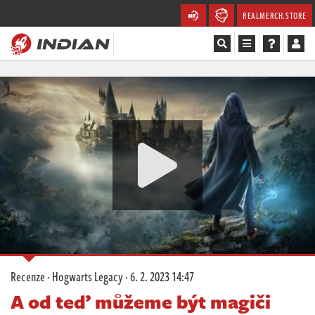
REALMERCH.STORE
Magazín
Recenze
Videa
Soutěže
Databáze
Komunita
Recenze
·
Hogwarts Legacy
·
6. 2. 2023 14:47
Redakce
A od teď můžeme být magiči