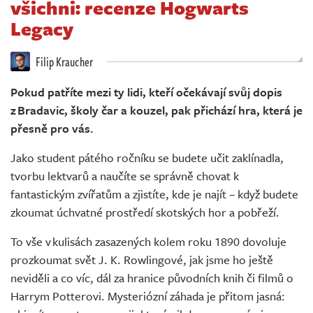
všichni: recenze Hogwarts
Živě
Legacy
Filip Kraucher
Pokud patříte mezi ty lidi, kteří očekávají svůj dopis
z Bradavic, školy čar a kouzel, pak přichází hra, která je
přesně pro vás.
Jako student pátého ročníku se budete učit zaklínadla,
tvorbu lektvarů a naučíte se správně chovat k
fantastickým zvířatům a zjistíte, kde je najít – když budete
zkoumat úchvatné prostředí skotských hor a pobřeží.
To vše v kulisách zasazených kolem roku 1890 dovoluje
prozkoumat svět J. K. Rowlingové, jak jsme ho ještě
neviděli a co víc, dál za hranice původních knih či filmů o
Harrym Potterovi. Mysteriózní záhada je přitom jasná: