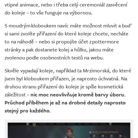
vtipné animace, nebo i třeba celý ceremoniál zasvěcení
do koleje – to vše funguje na výbornou.
S moudrým kloboukem navíc máte možnost mluvit a buď
si sami zvolíte přiřazení do které koleje chcete, necháte
to na náhodě – nebo si propojíte účet z pottermore
stránky a pak dostanete kolej a hůlku, jakou máte
zvolenou podle osobnostních testů na webu.
Skvěle vypadají koleje, například ta Mrzimorská, do které
jsem byl kloboukem přiřazen, je naprosto úchvatná. Na
druhou stranu přiřazení do koleje je spíše kosmetická
záležitost –
nic moc neovlivňuje kromě barvy úboru.
Průchod příběhem je až na drobné detaily naprosto
stejný pro každého
.