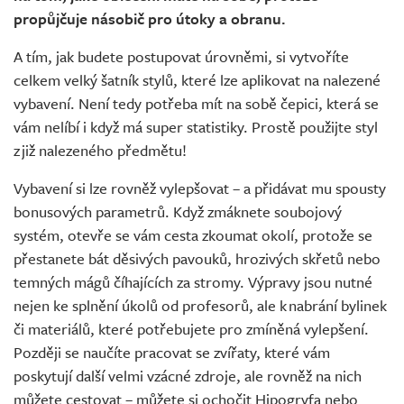
propůjčuje násobič pro útoky a obranu.
A tím, jak budete postupovat úrovněmi, si vytvoříte
celkem velký šatník stylů, které lze aplikovat na nalezené
vybavení. Není tedy potřeba mít na sobě čepici, která se
vám nelíbí i když má super statistiky. Prostě použijte styl
z již nalezeného předmětu!
Vybavení si lze rovněž vylepšovat – a přidávat mu spousty
bonusových parametrů. Když zmáknete soubojový
systém, otevře se vám cesta zkoumat okolí, protože se
přestanete bát děsivých pavouků, hrozivých skřetů nebo
temných mágů číhajících za stromy. Výpravy jsou nutné
nejen ke splnění úkolů od profesorů, ale k nabrání bylinek
či materiálů, které potřebujete pro zmíněná vylepšení.
Později se naučíte pracovat se zvířaty, které vám
poskytují další velmi vzácné zdroje, ale rovněž na nich
můžete cestovat – můžete si ochočit Hipogryfa nebo