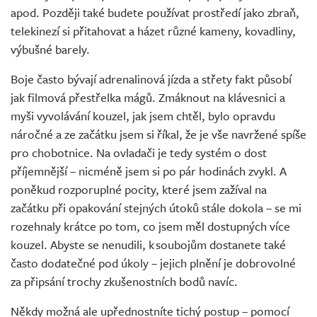
apod. Později také budete používat prostředí jako zbraň,
telekinezí si přitahovat a házet různé kameny, kovadliny,
výbušné barely.
Boje často bývají adrenalinová jízda a střety fakt působí
jak filmová přestřelka mágů. Zmáknout na klávesnici a
myši vyvolávání kouzel, jak jsem chtěl, bylo opravdu
náročné a ze začátku jsem si říkal, že je vše navržené spíše
pro chobotnice. Na ovladači je tedy systém o dost
příjemnější – nicméně jsem si po pár hodinách zvykl. A
poněkud rozporuplné pocity, které jsem zažíval na
začátku při opakování stejných útoků stále dokola – se mi
rozehnaly krátce po tom, co jsem měl dostupných více
kouzel. Abyste se nenudili, k soubojům dostanete také
často dodatečné pod úkoly – jejich plnění je dobrovolné
za připsání trochy zkušenostních bodů navíc.
Někdy možná ale upřednostníte tichý postup – pomocí