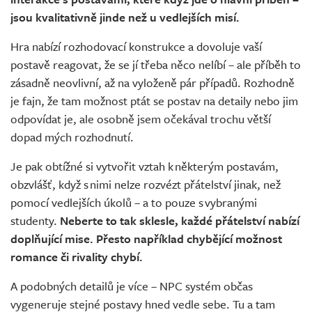
jsou kvalitativně jinde než u vedlejších misí.
Hra nabízí rozhodovací konstrukce a dovoluje vaší
postavě reagovat, že se jí třeba něco nelíbí – ale příběh to
zásadně neovlivní, až na vyloženě pár případů. Rozhodně
je fajn, že tam možnost ptát se postav na detaily nebo jim
odpovídat je, ale osobně jsem očekával trochu větší
dopad mých rozhodnutí.
Je pak obtížné si vytvořit vztah k některým postavám,
obzvlášť, když s nimi nelze rozvézt přátelství jinak, než
pomocí vedlejších úkolů – a to pouze s vybranými
studenty.
Neberte to tak sklesle, každé přátelství nabízí
doplňující mise. Přesto například chybějící možnost
romance či rivality chybí.
A podobných detailů je více – NPC systém občas
vygeneruje stejné postavy hned vedle sebe. Tu a tam