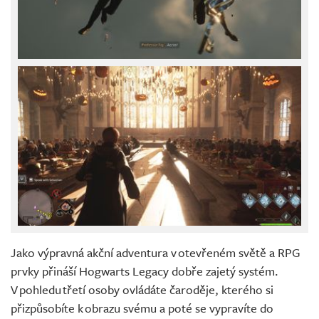
Jako výpravná akční adventura v otevřeném světě a RPG
prvky přináší Hogwarts Legacy dobře zajetý systém.
V pohledu třetí osoby ovládáte čaroděje, kterého si
přizpůsobíte k obrazu svému a poté se vypravíte do