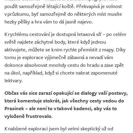
použít samozřejmě létající koště. Překvapivá je volnost
v průzkumu, byť samozřejmě do některých míst musíte
hezky pěšky a hra vám to dá jasně najevo.
K rychlému cestování je dostupná letaxová síť – po celém
světě najdete záchytné body, které když jednou
aktivujete, můžete se k nim rychle přemístit z mapy. Díky
tomu je explorace výjimečně zábavná a nevadí vám
dokonce absolvovat mnohdy cestu do hradu a zase zpět
na úkol, například, když si chcete nabrat zapomenuté
lektvary.
Občas vás sice zarazí opakující se dialogy vaší postavy,
která komentuje stokrát, jak všechny cesty vedou do
Prasinek – ale není to v takové kadenci, aby vás to
vyloženě frustrovalo.
K nabízené exploraci jsem byl velmi skeptický už od