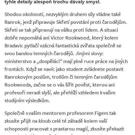
tyhle detaily alespoň trochu dávaly smysl.
Shodou okolností, nezvyklým druhem síly vládne také
Ranrok, jenž připravuje Skřetí povstání proti čarodějům.
Skřeti se tak připravují na válku proti lidem. A situaci
dobře nepomáhá ani Victor Rookwood, který kolem
Bradavic pytlačí vzácná fantastická zvířata společně se
svou bandou temných čarodějů. Jinými slovy:
ministerstvo a „dospěláci“ mají plné ruce práce na jiných
frontách. Když se navíc jako student zvládnete postavit
Ranrokovým poslům, trollům či temným čarodějům
Rookwooda, začne se o vás šířit pověst, kterou ani
profesoři neradi slyší, ale přehlíží vzhledem k vašim
studijním výsledkům.
Společně s vaším mentorem profesorem Figem tak
zkusíte přijít na kloub celé té záhadě kolem vaší
schopnosti pracovat s prastarou magií, zkusíte překazit