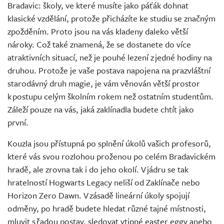
Bradavic: školy, ve které musíte jako páťák dohnat
klasické vzdělání, protože přicházíte ke studiu se značným
zpožděním. Proto jsou na vás kladeny daleko větší
nároky. Což také znamená, že se dostanete do více
atraktivních situací, než je pouhé lezení z jedné hodiny na
druhou. Protože je vaše postava napojena na prazvláštní
starodávný druh magie, je vám věnován větší prostor
k postupu celým školním rokem než ostatním studentům.
Záleží pouze na vás, jaká zaklínadla budete chtít jako
první.
Kouzla jsou přístupná po splnění úkolů vašich profesorů,
které vás svou rozlohou proženou po celém Bradavickém
hradě, ale zrovna tak i do jeho okolí. V jádru se tak
hratelností Hogwarts Legacy neliší od Zaklínače nebo
Horizon Zero Dawn. V zásadě lineární úkoly spojují
odměny, po hradě budete hledat různé tajné místnosti,
mluvit s řadou postav, sledovat vtipné easter eggy anebo