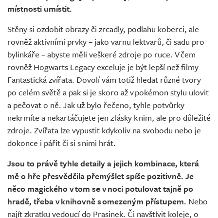
místnosti umístit.
Stěny si ozdobit obrazy či zrcadly, podlahu koberci, ale
rovněž aktivními prvky – jako varnu lektvarů, či sadu pro
bylinkáře – abyste měli veškeré zdroje po ruce. V čem
rovněž Hogwarts Legacy exceluje je být lepší než filmy
Fantastická zvířata. Dovolí vám totiž hledat různé tvory
po celém světě a pak si je skoro až v pokémon stylu ulovit
a pečovat o ně. Jak už bylo řečeno, tyhle potvůrky
nekrmíte a nekartáčujete jen z lásky k nim, ale pro důležité
zdroje. Zvířata lze vypustit kdykoliv na svobodu nebo je
dokonce i pářit či si s nimi hrát.
Jsou to právě tyhle detaily a jejich kombinace, která
mě o hře přesvědčila přemýšlet spíše pozitivně. Je
něco magického v tom se v noci potulovat tajně po
hradě, třeba v knihovně s omezeným přístupem.
Nebo
najít zkratku vedoucí do Prasinek. Či navštívit koleje, o