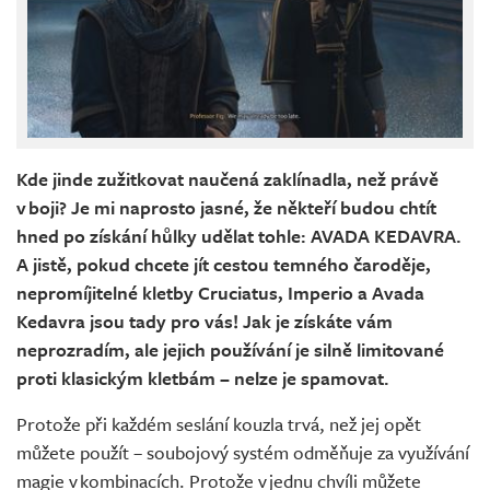
Kde jinde zužitkovat naučená zaklínadla, než právě
v boji? Je mi naprosto jasné, že někteří budou chtít
hned po získání hůlky udělat tohle: AVADA KEDAVRA.
A jistě, pokud chcete jít cestou temného čaroděje,
nepromíjitelné kletby Cruciatus, Imperio a Avada
Kedavra jsou tady pro vás! Jak je získáte vám
neprozradím, ale jejich používání je silně limitované
proti klasickým kletbám – nelze je spamovat.
Protože při každém seslání kouzla trvá, než jej opět
můžete použít – soubojový systém odměňuje za využívání
magie v kombinacích. Protože v jednu chvíli můžete