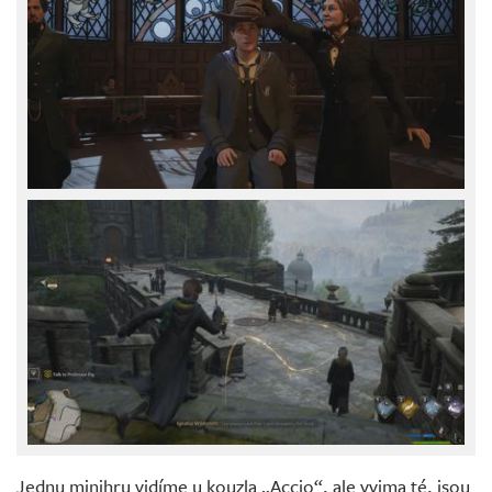
Jednu minihru vidíme u kouzla „Accio“, ale vyjma té, jsou