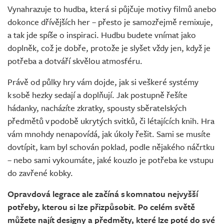
Vynahrazuje to hudba, která si půjčuje motivy filmů anebo
dokonce dřívějších her – přesto je samozřejmě remixuje,
a tak jde spíše o inspiraci. Hudbu budete vnímat jako
doplněk, což je dobře, protože je slyšet vždy jen, když je
potřeba a dotváří skvělou atmosféru.
Právě od půlky hry vám dojde, jak si veškeré systémy
k sobě hezky sedají a doplňují. Jak postupně řešíte
hádanky, nacházíte zkratky, spousty sběratelských
předmětů v podobě ukrytých svitků, či létajících knih. Hra
vám mnohdy nenapovídá, jak úkoly řešit. Sami se musíte
dovtípit, kam byl schován poklad, podle nějakého náčrtku
– nebo sami vykoumáte, jaké kouzlo je potřeba ke vstupu
do zavřené kobky.
Opravdová legrace ale začíná s komnatou nejvyšší
potřeby, kterou si lze přizpůsobit. Po celém světě
můžete najít designy a předměty, které lze poté do své