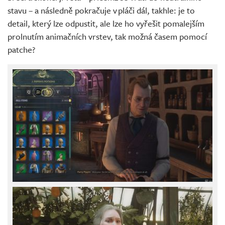
stavu – a následně pokračuje v pláči dál, takhle: je to
detail, který lze odpustit, ale lze ho vyřešit pomalejším
prolnutím animačních vrstev, tak možná časem pomocí
patche?