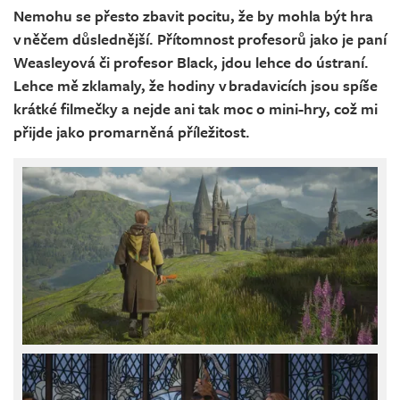
Nemohu se přesto zbavit pocitu, že by mohla být hra
v něčem důslednější. Přítomnost profesorů jako je paní
Weasleyová či profesor Black, jdou lehce do ústraní.
Lehce mě zklamaly, že hodiny v bradavicích jsou spíše
krátké filmečky a nejde ani tak moc o mini-hry, což mi
přijde jako promarněná příležitost.