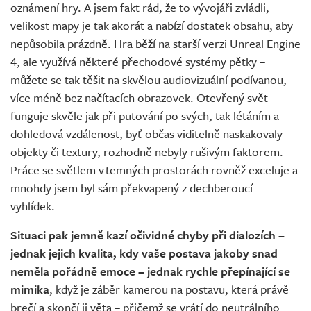
oznámení hry. A jsem fakt rád, že to vývojáři zvládli,
velikost mapy je tak akorát a nabízí dostatek obsahu, aby
nepůsobila prázdně. Hra běží na starší verzi Unreal Engine
4, ale využívá některé přechodové systémy pětky –
můžete se tak těšit na skvělou audiovizuální podívanou,
více méně bez načítacích obrazovek. Otevřený svět
funguje skvěle jak při putování po svých, tak létáním a
dohledová vzdálenost, byť občas viditelně naskakovaly
objekty či textury, rozhodně nebyly rušivým faktorem.
Práce se světlem v temných prostorách rovněž exceluje a
mnohdy jsem byl sám překvapený z dechberoucí
vyhlídek.
Situaci pak jemně kazí očividné chyby při dialozích –
jednak jejich kvalita, kdy vaše postava jakoby snad
neměla pořádně emoce – jednak rychle přepínající se
mimika
, když je záběr kamerou na postavu, která právě
brečí a skončí ji věta – přičemž se vrátí do neutrálního