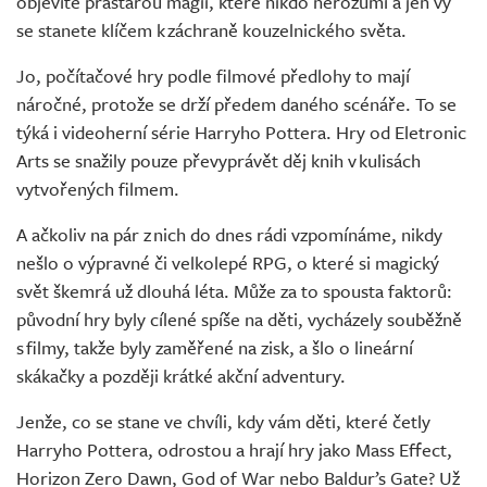
objevíte prastarou magii, které nikdo nerozumí a jen vy
se stanete klíčem k záchraně kouzelnického světa.
Jo, počítačové hry podle filmové předlohy to mají
náročné, protože se drží předem daného scénáře. To se
týká i videoherní série Harryho Pottera. Hry od Eletronic
Arts se snažily pouze převyprávět děj knih v kulisách
vytvořených filmem.
A ačkoliv na pár z nich do dnes rádi vzpomínáme, nikdy
nešlo o výpravné či velkolepé RPG, o které si magický
svět škemrá už dlouhá léta. Může za to spousta faktorů:
původní hry byly cílené spíše na děti, vycházely souběžně
s filmy, takže byly zaměřené na zisk, a šlo o lineární
skákačky a později krátké akční adventury.
Jenže, co se stane ve chvíli, kdy vám děti, které četly
Harryho Pottera, odrostou a hrají hry jako Mass Effect,
Horizon Zero Dawn, God of War nebo Baldur’s Gate? Už