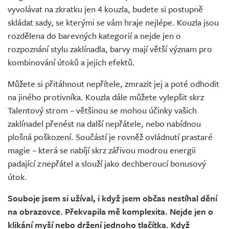
vyvolávat na zkratku jen 4 kouzla, budete si postupně
skládat sady, se kterými se vám hraje nejlépe. Kouzla jsou
rozdělena do barevných kategorií a nejde jen o
rozpoznání stylu zaklínadla, barvy mají větší význam pro
kombinování útoků a jejich efektů.
Můžete si přitáhnout nepřítele, zmrazit jej a poté odhodit
na jiného protivníka. Kouzla dále můžete vylepšit skrz
Talentový strom – většinou se mohou účinky vašich
zaklínadel přenést na další nepřátele, nebo nabídnou
plošná poškození. Součástí je rovněž ovládnutí prastaré
magie – která se nabíjí skrz zářivou modrou energii
padající z nepřátel a slouží jako dechberoucí bonusový
útok.
Souboje jsem si užíval, i když jsem občas nestíhal dění
na obrazovce. Překvapila mě komplexita. Nejde jen o
klikání myší nebo držení jednoho tlačítka. Když