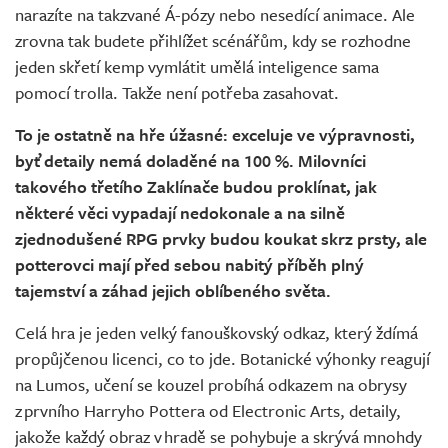
narazíte na takzvané Á-pózy nebo nesedící animace. Ale
zrovna tak budete přihlížet scénářům, kdy se rozhodne
jeden skřetí kemp vymlátit umělá inteligence sama
pomocí trolla. Takže není potřeba zasahovat.
To je ostatně na hře úžasné: exceluje ve výpravnosti,
byť detaily nemá doladěné na 100 %. Milovníci
takového třetího Zaklínače budou proklínat, jak
některé věci vypadají nedokonale a na silně
zjednodušené RPG prvky budou koukat skrz prsty, ale
potterovci mají před sebou nabitý příběh plný
tajemství a záhad jejich oblíbeného světa.
Celá hra je jeden velký fanouškovský odkaz, který ždímá
propůjčenou licenci, co to jde. Botanické výhonky reagují
na Lumos, učení se kouzel probíhá odkazem na obrysy
z prvního Harryho Pottera od Electronic Arts, detaily,
jakože každý obraz v hradě se pohybuje a skrývá mnohdy