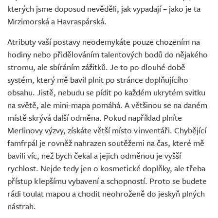
kterých jsme doposud nevěděli, jak vypadají – jako je ta
Mrzimorská a Havraspárská.
Atributy vaší postavy neodemykáte pouze chozením na
hodiny nebo přidělováním talentových bodů do nějakého
stromu, ale sbíráním zážitků. Je to po dlouhé době
systém, který mě bavil plnit po stránce doplňujícího
obsahu. Jistě, nebudu se pídit po každém ukrytém svitku
na světě, ale mini-mapa pomáhá. A většinou se na daném
místě skrývá další odměna. Pokud například plníte
Merlinovy výzvy, získáte větší místo v inventáři. Chybějící
famfrpál je rovněž nahrazen soutěžemi na čas, které mě
bavili víc, než bych čekal a jejich odměnou je vyšší
rychlost. Nejde tedy jen o kosmetické doplňky, ale třeba
přístup k lepšímu vybavení a schopností. Proto se budete
rádi toulat mapou a chodit neohroženě do jeskyň plných
nástrah.