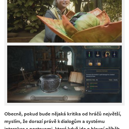
Obecně, pokud bude nějaká kritika od hráčů největší,
myslím, že dorazí právě k dialogům a systému
interakce s postavami, které když jde o hlavní příběh –