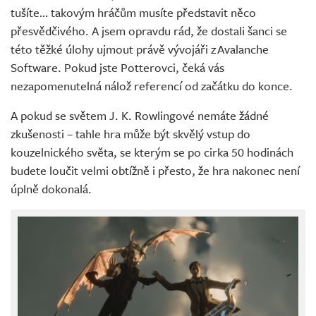
tušíte… takovým hráčům musíte představit něco
přesvědčivého. A jsem opravdu rád, že dostali šanci se
této těžké úlohy ujmout právě vývojáři z Avalanche
Software. Pokud jste Potterovci, čeká vás
nezapomenutelná nálož referencí od začátku do konce.
A pokud se světem J. K. Rowlingové nemáte žádné
zkušenosti – tahle hra může být skvělý vstup do
kouzelnického světa, se kterým se po cirka 50 hodinách
budete loučit velmi obtížně i přesto, že hra nakonec není
úplně dokonalá.