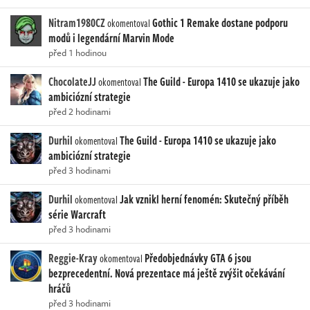
Nitram1980CZ
Gothic 1 Remake dostane podporu
okomentoval
modů i legendární Marvin Mode
před 1 hodinou
ChocolateJJ
The Guild - Europa 1410 se ukazuje jako
okomentoval
ambiciózní strategie
před 2 hodinami
Durhil
The Guild - Europa 1410 se ukazuje jako
okomentoval
ambiciózní strategie
před 3 hodinami
Durhil
Jak vznikl herní fenomén: Skutečný příběh
okomentoval
série Warcraft
před 3 hodinami
Reggie-Kray
Předobjednávky GTA 6 jsou
okomentoval
bezprecedentní. Nová prezentace má ještě zvýšit očekávání
hráčů
před 3 hodinami