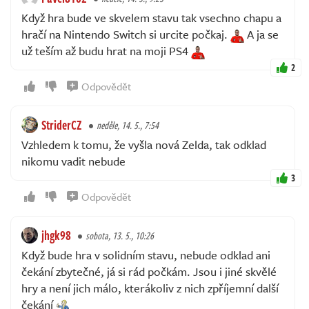
Když hra bude ve skvelem stavu tak vsechno chapu a
hračí na Nintendo Switch si urcite počkaj.
A ja se
už teším až budu hrat na moji PS4
2
Odpovědět
StriderCZ
neděle, 14. 5., 7:54
Vzhledem k tomu, že vyšla nová Zelda, tak odklad
nikomu vadit nebude
3
Odpovědět
jhgk98
sobota, 13. 5., 10:26
Když bude hra v solidním stavu, nebude odklad ani
čekání zbytečné, já si rád počkám. Jsou i jiné skvělé
hry a není jich málo, kterákoliv z nich zpříjemní další
čekání