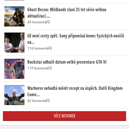
Ghost Recon: Wildlands slaví 25 let série velkou
aktualizací.…
43 komentářů
Už není cesty zpět. Sony připomíná konec fyzických nosičů
na…
116 komentářů
Rockstar odhalil datum velké prezentace GTA VI
119 komentářů
Warhorse nehodlá měnit recept na úspěch. Další Kingdom
Come…
62 komentářů
VÍCE NOVINEK