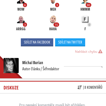
6
3
80
WOW
MEH
HMMM
3
15
0
ARRGG
HAHA
F
SDÍLET NA FACEBOOK
SDÍLET NA TWITTER
Nahlásit chybu
Michal Burian
Autor článku / Šéfredaktor
DISKUZE
| 8 KOMENTÁŘŮ
Pro napsání komentáře musíš být přihlášen.