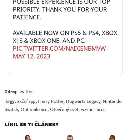
POSSIBLE EXPERIENCE IS OUR TOP 
PRIORITY. THANK YOU FOR YOUR 
PATIENCE.
AVAILABLE NOW ON PS5 & PS4, XBOX 
X|S & XBOX ONE, AND PC. 
PIC.TWITTER.COM/NADIENBMVW
MAY 12, 2023
Zdroj:
Twitter
Tagy:
akční rpg
,
Harry Potter
,
Hogwarts Legacy
,
Nintendo
Switch
,
Optimalizace
,
Otevřený svět
,
warner bros.
LÍBIL SE TI ČLÁNEK?