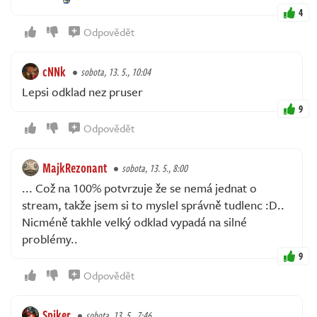
4
Odpovědět
cNNk
sobota, 13. 5., 10:04
Lepsi odklad nez pruser
9
Odpovědět
MajkRezonant
sobota, 13. 5., 8:00
... Což na 100% potvrzuje že se nemá jednat o
stream, takže jsem si to myslel správně tudlenc :D..
Nicméně takhle velký odklad vypadá na silné
problémy..
9
Odpovědět
Spiker
sobota, 13. 5., 7:46