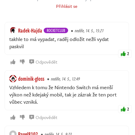
Přihlásit se
Radek-Hajda
ROCKETCLUB
neděle, 14. 5., 15:21
takhle to má vypadat, raděj odložit nežli vydat
paskvil
2
Odpovědět
dominik-gloss
neděle, 14. 5., 12:49
Vzhledem k tomu že Nintendo Switch má menší
výkon než kdejaký mobil, tak je zázrak že ten port
vůbec vzniká.
2
Odpovědět
Pavel8102
neděle, 14. 5., 9:23