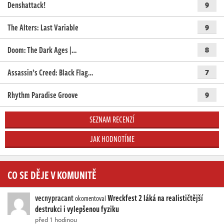
Denshattack!
9
The Alters: Last Variable
9
Doom: The Dark Ages |…
8
Assassin’s Creed: Black Flag…
7
Rhythm Paradise Groove
9
SEZNAM RECENZÍ
JAK HODNOTÍME
CO SE DĚJE V KOMUNITĚ
vecnypracant
Wreckfest 2 láká na realističtější
okomentoval
destrukci i vylepšenou fyziku
před 1 hodinou