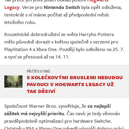
Živě
Legacy
. Verze pro
Nintendo Switch
byla opět odložena,
tentokrát s ní máme počítat až předposlední měsíc
letošního roku.
Kouzelnické dobrodružství ze světa Harryho Pottera
mělo původně dorazit v květnu společně s verzemi pro
PlayStation 4 a Xbox One. Později bylo odloženo na 25. 7.
a nyní se přesouvá až na 14. 11.
S KOLEČKOVÝMI BRUSLEMI NEBUDOU
PAVOUCI V HOGWARTS LEGACY UŽ
TAK DĚSIVÍ
Společnost Warner Bros. vysvětluje, že
co nejlepší
zážitek má nejvyšší prioritu
. Čas navíc je tedy věnován
pravděpodobně optimalizaci pro hardware Switche.
Ostatně u PS4 a Xboxu One odvedli vývojáři dobrou práci