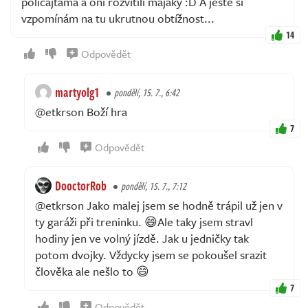
policajtama a oni rozvítili majáky :D A ještě si
vzpomínám na tu ukrutnou obtížnost...
14
Odpovědět
martyolg1
pondělí, 15. 7., 6:42
@etkrson Boží hra
7
Odpovědět
DooctorRob
pondělí, 15. 7., 7:12
@etkrson Jako malej jsem se hodně trápil už jen v
ty garáži při treninku. 😄Ale taky jsem stravl
hodiny jen ve volný jízdě. Jak u jedničky tak
potom dvojky. Vždycky jsem se pokoušel srazit
člověka ale nešlo to 😄
7
Odpovědět