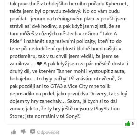
tak povrchně z tehdejšího herního pořadu Kybernet,
takže jsem byl opravdu zvědavý. No co vám budu
povídat - jenom na tréningovém placu v poušti jsem
strávil asi dvě hodiny, a pak když jsem zjistil, že se
tam můžeš v různých městech v režimu "Take A
Ride" i nahánět s agresivními policajty, kteří to do
tebe při nedodržení rychlosti klidně hned našijí i v
protisměru, tak v tu chvíli jsem věděl, že jsem se
zamiloval... ❤️ A pak když jsem za pár měsíců dostal i
druhý díl, ve kterém Tanner mohl i vystoupit z auta,
bohajeho... to byly pařby! Přiznávám otevřeně, že
pak později ani to GTA3 a Vice City mne tolik
neposadilo na prdel, jako první dva Drivery, tak silný
dojem ty hry zanechaly... Sakra, já bych si to dal
znovu; jak to, že ty hry ještě nejsou v PlayStation
Store; jste normální v té Sony?!
5
Odpovědět