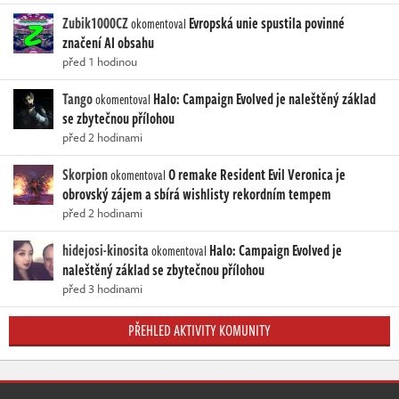
Zubik1000CZ
Evropská unie spustila povinné
okomentoval
značení AI obsahu
před 1 hodinou
Tango
Halo: Campaign Evolved je naleštěný základ
okomentoval
se zbytečnou přílohou
před 2 hodinami
Skorpion
O remake Resident Evil Veronica je
okomentoval
obrovský zájem a sbírá wishlisty rekordním tempem
před 2 hodinami
hidejosi-kinosita
Halo: Campaign Evolved je
okomentoval
naleštěný základ se zbytečnou přílohou
před 3 hodinami
PŘEHLED AKTIVITY KOMUNITY