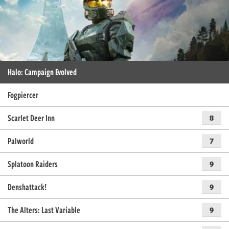
Halo: Campaign Evolved
Fogpiercer
Scarlet Deer Inn
8
Palworld
7
Splatoon Raiders
9
Denshattack!
9
The Alters: Last Variable
9