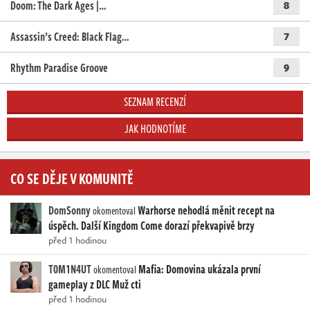
Doom: The Dark Ages |…
8
Assassin’s Creed: Black Flag…
7
Rhythm Paradise Groove
9
SEZNAM RECENZÍ
JAK HODNOTÍME
CO SE DĚJE V KOMUNITĚ
DomSonny
Warhorse nehodlá měnit recept na
okomentoval
úspěch. Další Kingdom Come dorazí překvapivě brzy
před 1 hodinou
T0M1N4UT
Mafia: Domovina ukázala první
okomentoval
gameplay z DLC Muž cti
před 1 hodinou