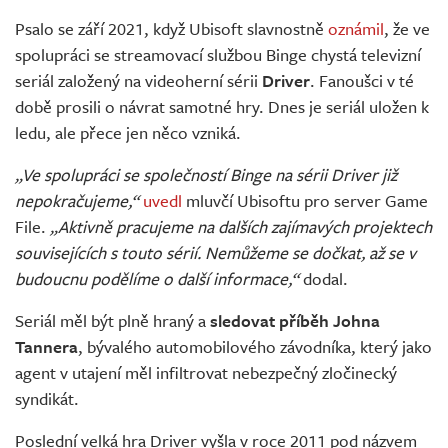
Živě
Psalo se září 2021, když Ubisoft slavnostně
oznámil
, že ve
spolupráci se streamovací službou Binge chystá televizní
seriál založený na videoherní sérii
Driver
. Fanoušci v té
době prosili o návrat samotné hry. Dnes je seriál uložen k
ledu, ale přece jen něco vzniká.
„Ve spolupráci se společností Binge na sérii Driver již
nepokračujeme,“
uvedl
mluvčí Ubisoftu pro server Game
File.
„Aktivně pracujeme na dalších zajímavých projektech
souvisejících s touto sérií. Nemůžeme se dočkat, až se v
budoucnu podělíme o další informace,“
dodal.
Seriál měl být plně hraný a
sledovat příběh Johna
Tannera
, bývalého automobilového závodníka, který jako
agent v utajení měl infiltrovat nebezpečný zločinecký
syndikát.
Poslední velká hra Driver vyšla v roce 2011 pod názvem