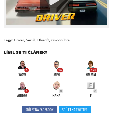
Tagy:
Driver
,
Seriál
,
Ubisoft
,
závodní hra
LÍBIL SE TI ČLÁNEK?
6
16
128
WOW
MEH
HMMM
1
0
0
ARRGG
HAHA
F
SDÍLET NA FACEBOOK
SDÍLET NA TWITTER