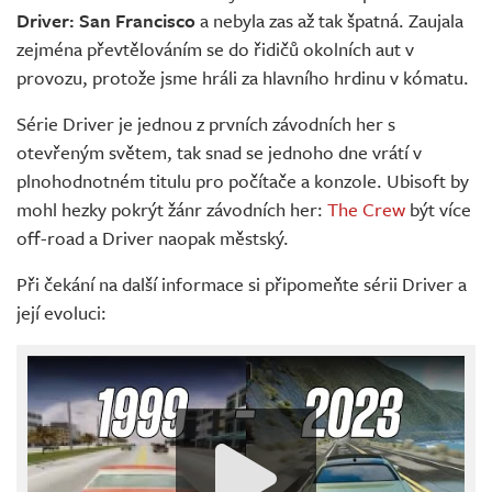
Driver: San Francisco
a nebyla zas až tak špatná. Zaujala
zejména převtělováním se do řidičů okolních aut v
provozu, protože jsme hráli za hlavního hrdinu v kómatu.
Série Driver je jednou z prvních závodních her s
otevřeným světem, tak snad se jednoho dne vrátí v
plnohodnotném titulu pro počítače a konzole. Ubisoft by
mohl hezky pokrýt žánr závodních her:
The Crew
být více
off-road a Driver naopak městský.
Při čekání na další informace si připomeňte sérii Driver a
její evoluci: