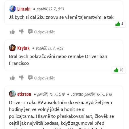
Lincoln
pondělí, 15. 7., 9:31
Já bych si dal 2ku znovu se všemi tajemstvími a tak
4
Odpovědět
Krytak
pondělí, 15. 7., 6:52
Bral bych pokračování nebo remake Driver San
Francisco
10
Odpovědět
etkrson
pondělí, 15. 7., 6:18
Upraveno
pondělí, 15. 7., 6:18
Driver z roku 99 absolutní srdcovka..Vydržel jsem
hodiny jen ve volný jízdě a honit se s
policajtama..Hlavně to přeskakovaní aut, člověk se
cejtil jak největší badass, když zagumoval před