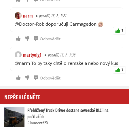
narm
pondělí, 15. 7., 7:21
@Doctor-Rob doporučuji Carmagedon
7
Odpovědět
martyolg1
pondělí, 15. 7., 7:38
@narm To by taky chtělo remake a nebo nový kus
7
Odpovědět
NEPŘEHLÉDNĚTE
Přehlížený Truck Driver dostane severské DLC i na
počítačích
5 komentářů