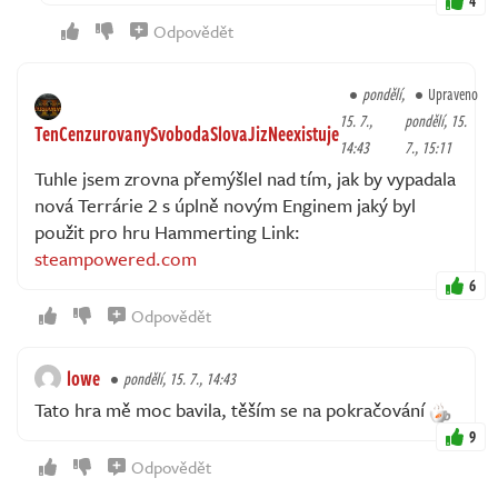
4
Odpovědět
pondělí,
Upraveno
15. 7.,
pondělí, 15.
TenCenzurovanySvobodaSlovaJizNeexistuje
14:43
7., 15:11
Tuhle jsem zrovna přemýšlel nad tím, jak by vypadala
nová Terrárie 2 s úplně novým Enginem jaký byl
použit pro hru Hammerting Link:
steampowered.com
6
Odpovědět
lowe
pondělí, 15. 7., 14:43
Tato hra mě moc bavila, těším se na pokračování
9
Odpovědět