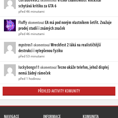
CorradoVR6cz
Vrchol chamtivosti? Rockstar
okomentoval
schytává kritiku za GTA 6
před 46 minutami
Fluffy
EA má pod novým vlastníkem šetřit. Zvažuje
okomentoval
prodej studií i známých značek
před 46 minutami
mpstros1
Wreckfest 2 láká na realističtější
okomentoval
destrukci i vylepšenou fyziku
před 53 minutami
luckybongo11
Tecno ukáže telefon, jehož displej
okomentoval
nemá žádný rámeček
před 1 hodinou
PŘEHLED AKTIVITY KOMUNITY
NAVIGACE
INFORMACE
KOMUNITA