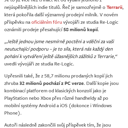
Živě
nejúspěšnějších indie titulů. Řeč je samozřejmě o
Terrarii
,
která pokořila další významný prodejní milník. V novém
příspěvku na
oficiálním fóru
vývojáři ze studia Re-Logic
oznámili prodeje přesahující
58 milionů kopií
.
„Ještě jednou jsme nesmírně poctěni a vděčni za vaši
neutuchající podporu – je to síla, která nás každý den
pohání k vytváření ještě úžasnějších zážitků z Terrarie,“
uvedli vývojáři ze studia Re-Logic.
Upřesnili také, že z 58,7 milionu prodaných kopií jich
zhruba
32 milionů pochází z PC verze
. Další kopie jsou
kombinací platforem od klasických konzolí jako je
PlayStation nebo Xbox přes různé handheldy až po
mobilní systémy Android a iOS (dokonce i Windows
Phone).
Autoři následně zakončili svůj příspěvek tím, že jsou