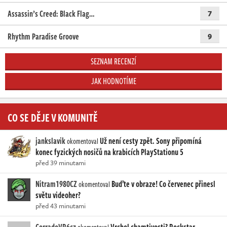
Assassin’s Creed: Black Flag…
7
Rhythm Paradise Groove
9
SEZNAM RECENZÍ
JAK HODNOTÍME
CO SE DĚJE V KOMUNITĚ
jankslavik
Už není cesty zpět. Sony připomíná
okomentoval
konec fyzických nosičů na krabicích PlayStationu 5
před 39 minutami
Nitram1980CZ
Buďte v obraze! Co červenec přinesl
okomentoval
světu videoher?
před 43 minutami