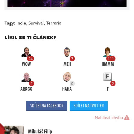
Tagy:
Indie
,
Survival
,
Terraria
LÍBIL SE TI ČLÁNEK?
24
7
111
WOW
MEH
HMMM
2
0
2
ARRGG
HAHA
F
SDÍLET NA FACEBOOK
SDÍLET NA TWITTER
Nahlásit chybu
Mikuláš Filip