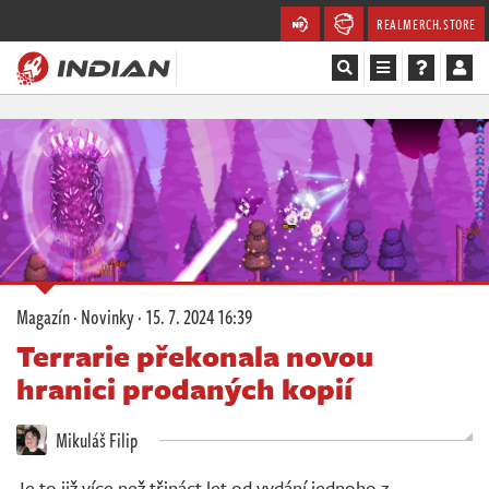
REALMERCH.STORE
Magazín
Recenze
Videa
Soutěže
Magazín
·
Novinky
·
15. 7. 2024 16:39
Databáze
Terrarie překonala novou
hranici prodaných kopií
Komunita
Mikuláš Filip
Redakce
Je to již více než třináct let od vydání jednoho z