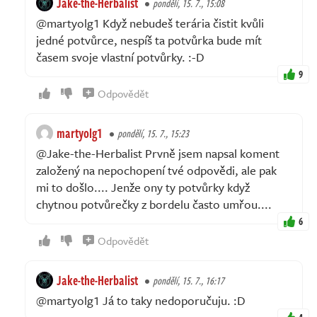
Jake-the-Herbalist
pondělí, 15. 7., 15:08
@martyolg1 Když nebudeš terária čistit kvůli
jedné potvůrce, nespíš ta potvůrka bude mít
časem svoje vlastní potvůrky. :-D
9
Odpovědět
martyolg1
pondělí, 15. 7., 15:23
@Jake-the-Herbalist Prvně jsem napsal koment
založený na nepochopení tvé odpovědi, ale pak
mi to došlo.... Jenže ony ty potvůrky když
chytnou potvůrečky z bordelu často umřou....
6
Odpovědět
Jake-the-Herbalist
pondělí, 15. 7., 16:17
@martyolg1 Já to taky nedoporučuju. :D