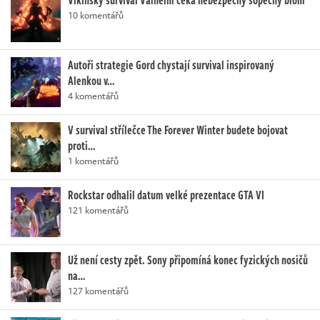
Vikinský survival Valheim čeká nebezpečný sopečný biom
10 komentářů
Autoři strategie Gord chystají survival inspirovaný
Alenkou v…
4 komentářů
V survival střílečce The Forever Winter budete bojovat
proti…
1 komentářů
Rockstar odhalil datum velké prezentace GTA VI
121 komentářů
Už není cesty zpět. Sony připomíná konec fyzických nosičů
na…
127 komentářů