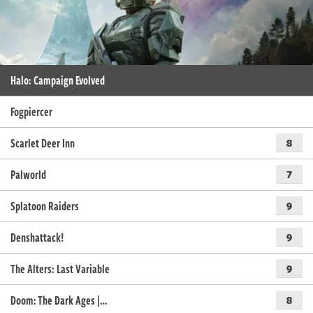
Halo: Campaign Evolved
Fogpiercer
Scarlet Deer Inn
8
Palworld
7
Splatoon Raiders
9
Denshattack!
9
The Alters: Last Variable
9
Doom: The Dark Ages |…
8