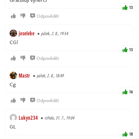
13
Odpovědět
joseleke
pátek, 2. 8., 19:54
CG!
13
Odpovědět
Mastr
pátek, 2. 8., 18:49
Cg
16
Odpovědět
Lukyn234
středa, 31. 7., 19:04
GL
18