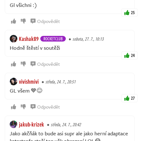
Gl všichni :)
25
Odpovědět
Kashak89
ROCKETCLUB
sobota, 27. 7., 10:13
Hodně štěstí v soutěži
24
Odpovědět
vivishmivi
středa, 24. 7., 20:51
GL všem 💙😊
27
Odpovědět
jakub-krizek
středa, 24. 7., 20:42
Jako akčňák to bude asi supr ale jako herní adaptace
katastrofa stačí ten věk obsazení LOL😂