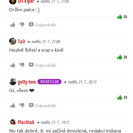
Eri-Viper
neděle, 21. 7., 21:05
Držím palce :)
26
Odpovědět
TaO
neděle, 21. 7., 21:00
Hodně štěstí a sraz v kině
26
Odpovědět
gutty-tom
ROCKETCLUB
neděle, 21. 7., 20:13
GL všem ❤️
24
Odpovědět
Plachtak
neděle, 21. 7., 19:21
No tak dobré, 8. mi začíná dovolená, redakci Indiana