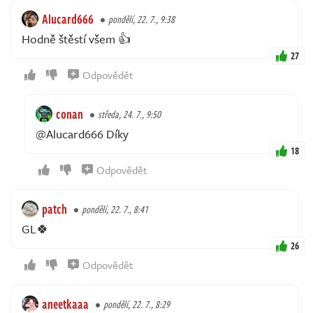
Alucard666
pondělí, 22. 7., 9:38
Hodně štěstí všem 👍
27
Odpovědět
conan
středa, 24. 7., 9:50
@Alucard666 Díky
18
Odpovědět
patch
pondělí, 22. 7., 8:41
GL🍀
26
Odpovědět
aneetkaaa
pondělí, 22. 7., 8:29