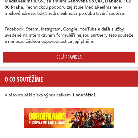
MediaRealms s.r.o., se sídlem Šenovská 567/43, Ďáblice, 182
00 Praha
. Technickou podporu zajišťuje MediaRealms na e-
mailové adrese: bd@mediarealms.cz po dobu trvání soutěže.
Facebook, Steam, Instagram, Google, YouTube a další služby
uvedené na interaktivním formuláři nejsou partnery této soutěže
a nenesou žádnou odpovědnost za její plnění.
CELÁ PRAVIDLA
O CO SOUTĚŽÍME
V této soutěži získá výhru celkem
1 soutěžící
.