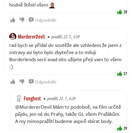
hodně štěstí všem
28
Odpovědět
MurdererDevil
pondělí, 22. 7., 5:39
rad bych se přidal do soutěže ale vzhledem že jsem z
ostravy asi byto bylo zbytečne a to miluji
Borderlends serii snad sito užijete přeji vam to všem
:)
27
Odpovědět
Funghost
pondělí, 22. 7., 6:29
@MurdererDevil Mám to podobně, na film určitě
půjdu, jen né do Prahy, takže GL všem Pražákům.
A my mimopražští budeme aspoň sbírat body.
29