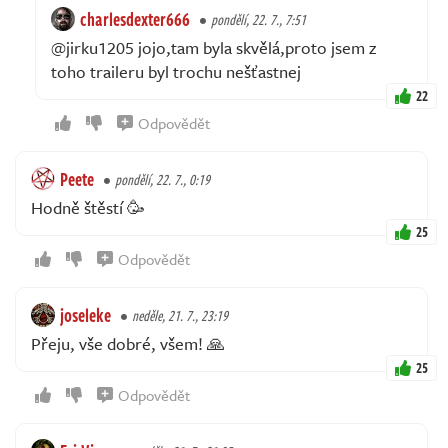
charlesdexter666
pondělí, 22. 7., 7:51
@jirku1205 jojo,tam byla skvělá,proto jsem z
toho traileru byl trochu nešťastnej
22
Odpovědět
Peete
pondělí, 22. 7., 0:19
Hodně štěstí 🥳
25
Odpovědět
joseleke
neděle, 21. 7., 23:19
Přeju, vše dobré, všem! 🙏
25
Odpovědět