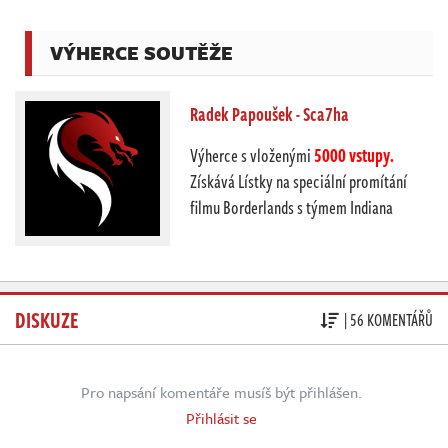
VÝHERCE SOUTĚŽE
Radek Papoušek - Sca7ha
Výherce s vloženými
5000 vstupy.
Získává Lístky na speciální promítání
filmu Borderlands s týmem Indiana
DISKUZE
| 56 KOMENTÁŘŮ
Pro napsání komentáře musíš být přihlášen.
Přihlásit se