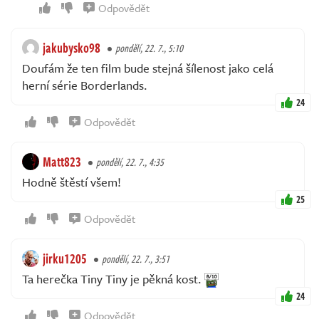
Odpovědět
jakubysko98
pondělí, 22. 7., 5:10
Doufám že ten film bude stejná šílenost jako celá
herní série Borderlands.
24
Odpovědět
Matt823
pondělí, 22. 7., 4:35
Hodně štěstí všem!
25
Odpovědět
jirku1205
pondělí, 22. 7., 3:51
Ta herečka Tiny Tiny je pěkná kost.
24
Odpovědět