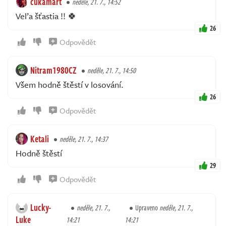
cukamart
neděle, 21. 7., 14:52
Veľa šťastia !! 🍀
26
Odpovědět
Nitram1980CZ
neděle, 21. 7., 14:50
Všem hodně štěstí v losování.
26
Odpovědět
Ketali
neděle, 21. 7., 14:37
Hodně štěstí
29
Odpovědět
Lucky-
neděle, 21. 7.,
Upraveno
neděle, 21. 7.,
Luke
14:21
14:21