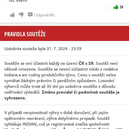
26
Odpovědět
PRAVIDLA SOUTĚŽE
Uzávěrka souteže byla 31. 7. 2024 - 23:59
Soutěže se smí účastnit každý na území
ČR
a
SR
. Soutěž není
věkově omezena. Soutěže se nesmí zúčastnit nikdo z redakce
Indiana a ani rodiny produkčního týmu. Cenu v soutěži nelze
vymáhat žádným právním či peněžním způsobem. Losování
výherců může trvat až 30 dní po uzávěrce soutěže z důvodu
ověřování výsledků.
Změna pravidel či podmínek soutěže je
vyhrazena.
V případě nevyzvednutí výhry v době doručení, při jejím
opětovném navrácení, výhra dotyčnému propadá. Soutěž
vyhlašuje INDIAN, což je registrovaná značka společnosti