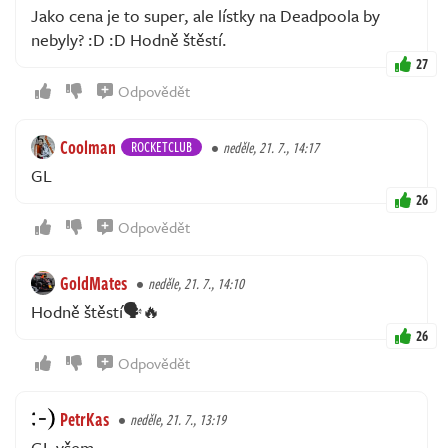
Jako cena je to super, ale lístky na Deadpoola by
nebyly? :D :D Hodně štěstí.
27
Odpovědět
Coolman
ROCKETCLUB
neděle, 21. 7., 14:17
GL
26
Odpovědět
GoldMates
neděle, 21. 7., 14:10
Hodně štěstí🗣🔥
26
Odpovědět
PetrKas
neděle, 21. 7., 13:19
GL všem