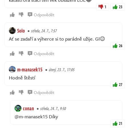
1
23
Odpovědět
Solo
středa, 24. 7., 7:57
Ať se zadaří a výherce si to parádně užije. Gl😉
26
Odpovědět
m-manasek15
úterý, 23. 7., 17:05
Hodně štěstí
27
Odpovědět
conan
středa, 24. 7., 9:50
@m-manasek15 Díky
21