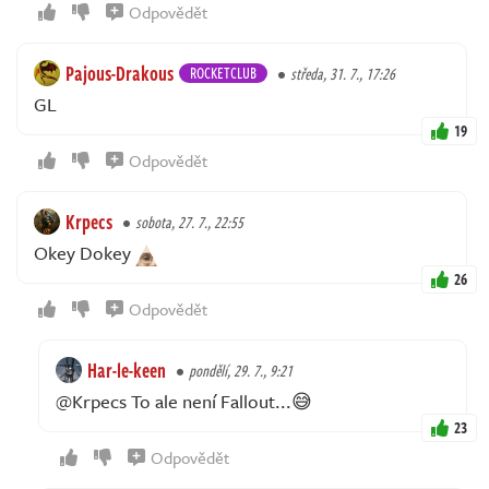
Odpovědět
Pajous-Drakous
ROCKETCLUB
středa, 31. 7., 17:26
GL
19
Odpovědět
Krpecs
sobota, 27. 7., 22:55
Okey Dokey
26
Odpovědět
Har-le-keen
pondělí, 29. 7., 9:21
@Krpecs To ale není Fallout...😅
23
Odpovědět