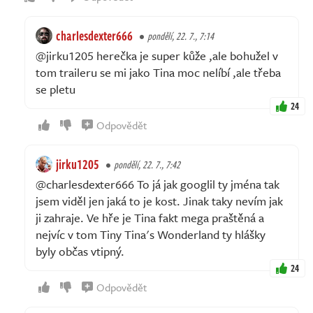
charlesdexter666
pondělí, 22. 7., 7:14
@jirku1205 herečka je super kůže ,ale bohužel v
tom traileru se mi jako Tina moc nelíbí ,ale třeba
se pletu
24
Odpovědět
jirku1205
pondělí, 22. 7., 7:42
@charlesdexter666 To já jak googlil ty jména tak
jsem viděl jen jaká to je kost. Jinak taky nevím jak
ji zahraje. Ve hře je Tina fakt mega praštěná a
nejvíc v tom Tiny Tina's Wonderland ty hlášky
byly občas vtipný.
24
Odpovědět