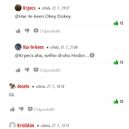
Krpecs
středa, 31. 7., 19:37
@Har-le-keen Okey Dokey
12
Odpovědět
Har-le-keen
středa, 31. 7., 21:06
@Krpecs aha, svého druhu Hodor...😅
12
Odpovědět
doseto
sobota, 27. 7., 18:18
GL
25
Odpovědět
KristiAim
sobota, 27. 7., 13:13