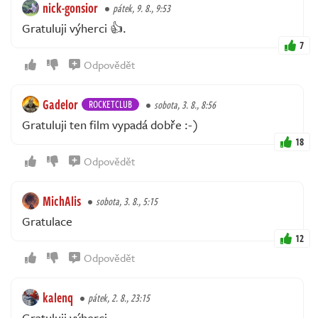
nick-gonsior
pátek, 9. 8., 9:53
Gratuluji výherci 👍.
7
Odpovědět
Gadelor
ROCKETCLUB
sobota, 3. 8., 8:56
Gratuluji ten film vypadá dobře :-)
18
Odpovědět
MichAlis
sobota, 3. 8., 5:15
Gratulace
12
Odpovědět
kalenq
pátek, 2. 8., 23:15
Gratuluji výherci