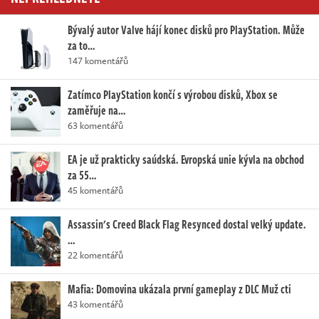
Bývalý autor Valve hájí konec disků pro PlayStation. Může
za to…
147 komentářů
Zatímco PlayStation končí s výrobou disků, Xbox se
zaměřuje na…
63 komentářů
EA je už prakticky saúdská. Evropská unie kývla na obchod
za 55…
45 komentářů
Assassin's Creed Black Flag Resynced dostal velký update.
…
22 komentářů
Mafia: Domovina ukázala první gameplay z DLC Muž cti
43 komentářů