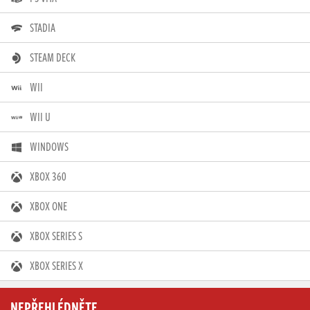
STADIA
STEAM DECK
WII
WII U
WINDOWS
XBOX 360
XBOX ONE
XBOX SERIES S
XBOX SERIES X
NEPŘEHLÉDNĚTE