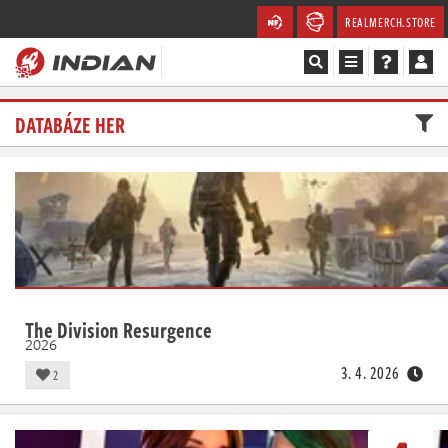
REALMERCH.STORE
Magazín
DATABÁZE HER
Recenze
Videa
Soutěže
Databáze
The Division Resurgence
2026
Komunita
3. 4. 2026
2
Redakce