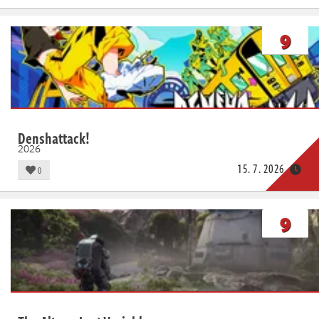
9
Denshattack!
2026
15. 7. 2026
0
9