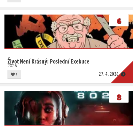
6
Život Není Krásný: Poslední Exekuce
2026
27. 4. 2026
3
8