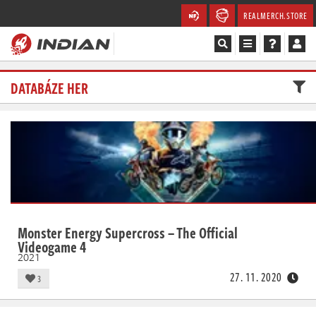
REALMERCH.STORE
Magazín
DATABÁZE HER
Recenze
Videa
Soutěže
Databáze
Monster Energy Supercross – The Official
Videogame 4
Komunita
2021
27. 11. 2020
3
Redakce