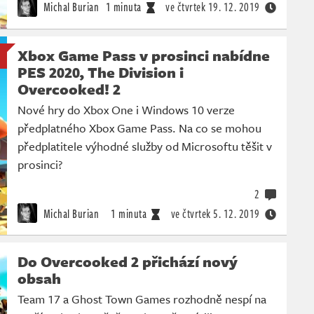
Michal Burian
1 minuta
ve čtvrtek
19. 12. 2019
Xbox Game Pass v prosinci nabídne
PES 2020, The Division i
Overcooked! 2
Nové hry do Xbox One i Windows 10 verze
předplatného Xbox Game Pass. Na co se mohou
předplatitele výhodné služby od Microsoftu těšit v
prosinci?
2
Michal Burian
1 minuta
ve čtvrtek
5. 12. 2019
Do Overcooked 2 přichází nový
obsah
Team 17 a Ghost Town Games rozhodně nespí na