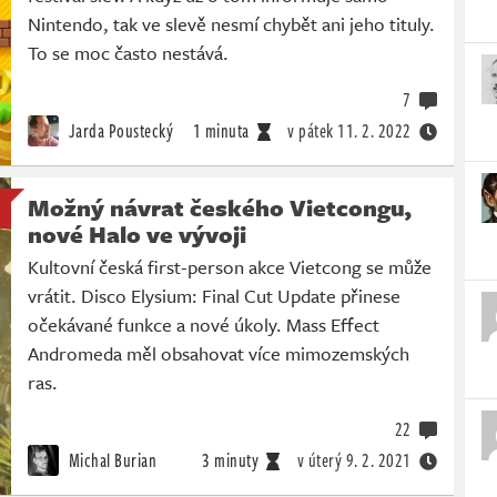
Nintendo, tak ve slevě nesmí chybět ani jeho tituly.
To se moc často nestává.
7
Jarda Poustecký
1 minuta
v pátek
11. 2. 2022
Možný návrat českého Vietcongu,
nové Halo ve vývoji
Kultovní česká first-person akce Vietcong se může
vrátit. Disco Elysium: Final Cut Update přinese
očekávané funkce a nové úkoly. Mass Effect
Andromeda měl obsahovat více mimozemských
ras.
22
Michal Burian
3 minuty
v úterý
9. 2. 2021