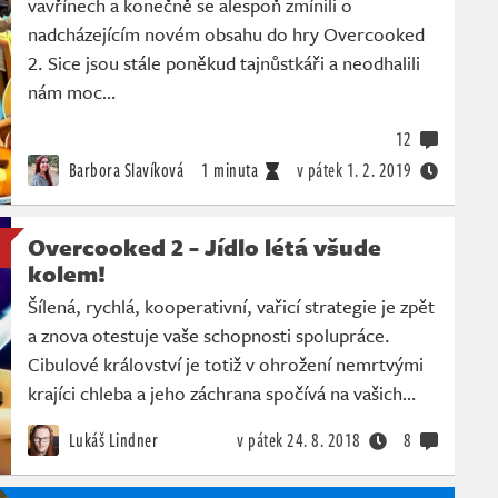
vavřínech a konečně se alespoň zmínili o
nadcházejícím novém obsahu do hry Overcooked
2. Sice jsou stále poněkud tajnůstkáři a neodhalili
nám moc…
12
Barbora Slavíková
1 minuta
v pátek
1. 2. 2019
Overcooked 2 - Jídlo létá všude
kolem!
Šílená, rychlá, kooperativní, vařicí strategie je zpět
a znova otestuje vaše schopnosti spolupráce.
Cibulové království je totiž v ohrožení nemrtvými
krajíci chleba a jeho záchrana spočívá na vašich…
Lukáš Lindner
v pátek
24. 8. 2018
8