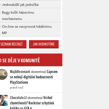
Jednodušší jak jednička
Bugy kvůli házecímu
mechanismu
On-line se nevyrovná lokálnímu
MP
SEZNAM RECENZÍ
JAK HODNOTÍME
O SE DĚJE V KOMUNITĚ
MajkRezonant
Capcom
okomentoval
se nebojí digitální budoucnosti
PlayStationu
právě teď
ChocolateJJ
Vrchol
okomentoval
chamtivosti? Rockstar schytává
kritiku za GTA 6