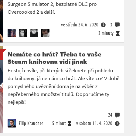
Surgeon Simulator 2, bezplatné DLC pro
Overcooked 2 a další.
ve středu
24. 6. 2020
3
3 minuty
Nemáte co hrát? Třeba to vaše
Steam knihovna vidí jinak
Existují chvíle, při kterých si řeknete při pohledu
do knihovny: já nemám co hrát. Ale víte co? V době
pomyslného uvěznění doma je na výběr z
nepřeberného množství titulů. Doporučíme ty
nejlepší!
24
Filip Kraucher
5 minut
v sobotu
11. 4. 2020