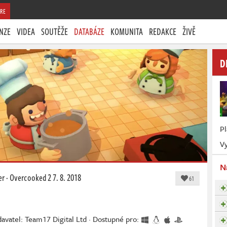
RE
NZE
VIDEA
SOUTĚŽE
DATABÁZE
KOMUNITA
REDAKCE
ŽIVĚ
D
P
Vy
N
er
·
Overcooked 2
7. 8. 2018
61
avatel: Team17 Digital Ltd · Dostupné pro: