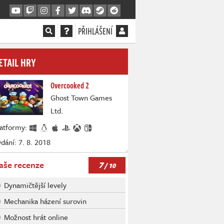
PŘIHLÁŠENÍ
ETAIL HRY
Overcooked 2
Ghost Town Games
Ltd.
latformy:
dání: 7. 8. 2018
7
aše recenze
/ 10
Dynamičtější levely
Mechanika házení surovin
Možnost hrát online