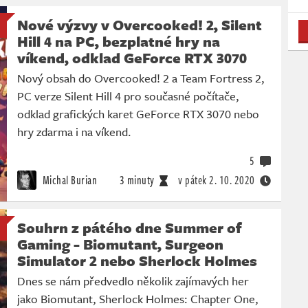
Nové výzvy v Overcooked! 2, Silent
Hill 4 na PC, bezplatné hry na
víkend, odklad GeForce RTX 3070
Nový obsah do Overcooked! 2 a Team Fortress 2,
PC verze Silent Hill 4 pro současné počítače,
odklad grafických karet GeForce RTX 3070 nebo
hry zdarma i na víkend.
5
Michal Burian
3 minuty
v pátek
2. 10. 2020
Souhrn z pátého dne Summer of
Gaming - Biomutant, Surgeon
Simulator 2 nebo Sherlock Holmes
Dnes se nám předvedlo několik zajímavých her
jako Biomutant, Sherlock Holmes: Chapter One,