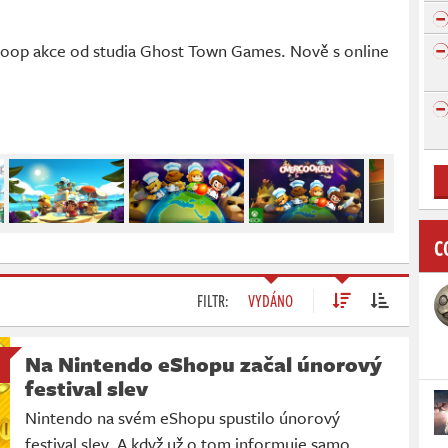
coop akce od studia Ghost Town Games. Nově s online
C
FILTR:
VYDÁNO
Na Nintendo eShopu začal únorový
festival slev
Nintendo na svém eShopu spustilo únorový
festival slev. A když už o tom informuje samo