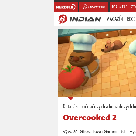
REALMERCH.STO
MAGAZÍN
RECE
Databáze počítačových a konzolových h
Overcooked 2
Vývojář: Ghost Town Games Ltd. · Vyd