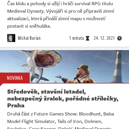
Čas klidu a pohody si užijí i hráči survival RPG titulu
Medieval Dynasty. Vývojáři si pro ně připravili zimní
aktualizaci, která přináší zimní mapu s možností
postavit si sněhuláka.
Michal Burian
1 minuta
24. 12. 2021
NOVINKA
Středověk, stavění letadel,
nebezpečný žralok, pořádné střílečky,
Praha
Druhá část z Future Games Show: Bloodhunt, Balsa
Model Flight Simulator, Tails of Iron, Dolmen,
Soulstice, Core Keeper, DokeV, Medieval Dynasty,