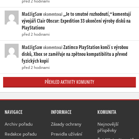
před 2 hodinami
MadJigSaw
„Je to smutné rozhodnutí,“ komentují
okomentoval
vývojáři Clair Obscur: Expedition 33 ukončení výroby disků na
PlayStationu
před 2 hodinami
MadJigSaw
Zatímco PlayStation končí s výrobou
okomentoval
disků, Xbox se zaměřuje na zpětnou kompatibilitu a převod
fyzických kopií
před 2 hodinami
PŘEHLED AKTIVITY KOMUNITY
NAVIGACE
INFORMACE
KOMUNITA
Archiv pořadu
Zásady ochrany
Nejnovější
příspěvky
Redakce pořadu
Pravidla užívání