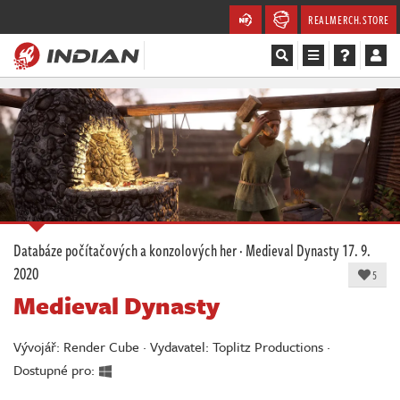
REALMERCH.STORE
Magazín
Recenze
Videa
Soutěže
Databáze počítačových a konzolových her
·
Medieval Dynasty
17. 9.
2020
Databáze
5
Medieval Dynasty
Komunita
Vývojář: Render Cube · Vydavatel: Toplitz Productions ·
Redakce
Dostupné pro: