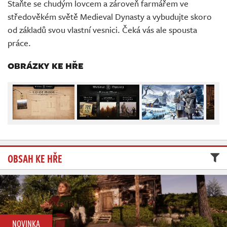
Staňte se chudým lovcem a zároveň farmářem ve
Živě
středověkém světě Medieval Dynasty a vybudujte skoro
od základů svou vlastní vesnici. Čeká vás ale spousta
práce.
OBRÁZKY KE HŘE
OBSAH KE HŘE
NOVINKA