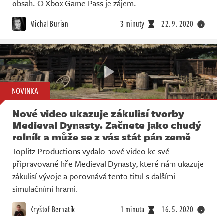
obsah. O Xbox Game Pass je zájem.
Michal Burian
3 minuty
22. 9. 2020
NOVINKA
Nové video ukazuje zákulisí tvorby
Medieval Dynasty. Začnete jako chudý
rolník a může se z vás stát pán země
Toplitz Productions vydalo nové video ke své
připravované hře Medieval Dynasty, které nám ukazuje
zákulisí vývoje a porovnává tento titul s dalšími
simulačními hrami.
Kryštof Bernatík
1 minuta
16. 5. 2020