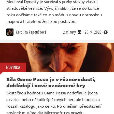
Medieval Dynasty je survival s prvky stavby vlastní
středověké vesnice. Vývojáři slíbili, že se do konce
roku dočkáme také co-op módu s novou obrovskou
mapou a hratelnou ženskou postavou.
Karolína Papoušková
2 minuty
20. 9. 2023
NOVINKA
Síla Game Passu je v různorodosti,
dokládají i nově oznámené hry
Skutečnou hodnotu Game Passu nedefinuje jedna
akvizice nebo několik špičkových her, ale hloubka a
rozsah katalogu jako celku. Po dnešním představení
novinek musíme dát Microsoftu za pravdu.