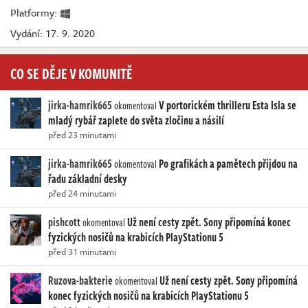
Platformy:
Vydání: 17. 9. 2020
CO SE DĚJE V KOMUNITĚ
jirka-hamrik665
V portorickém thrilleru Esta Isla se
okomentoval
mladý rybář zaplete do světa zločinu a násilí
před 23 minutami
jirka-hamrik665
Po grafikách a pamětech přijdou na
okomentoval
řadu základní desky
před 24 minutami
pishcott
Už není cesty zpět. Sony připomíná konec
okomentoval
fyzických nosičů na krabicích PlayStationu 5
před 31 minutami
Ruzova-bakterie
Už není cesty zpět. Sony připomíná
okomentoval
konec fyzických nosičů na krabicích PlayStationu 5