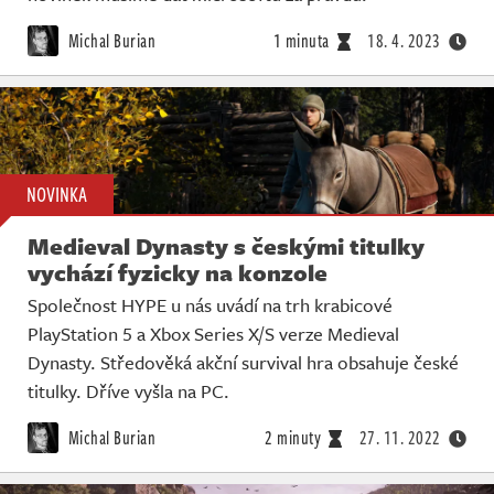
Michal Burian
1 minuta
18. 4. 2023
NOVINKA
Medieval Dynasty s českými titulky
vychází fyzicky na konzole
Společnost HYPE u nás uvádí na trh krabicové
PlayStation 5 a Xbox Series X/S verze Medieval
Dynasty. Středověká akční survival hra obsahuje české
titulky. Dříve vyšla na PC.
Michal Burian
2 minuty
27. 11. 2022