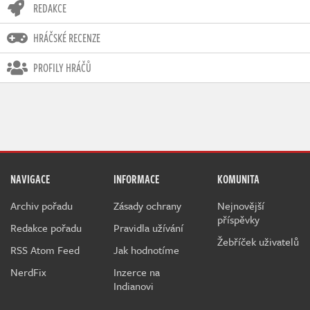
REDAKCE
HRÁČSKÉ RECENZE
PROFILY HRÁČŮ
NAVIGACE
INFORMACE
KOMUNITA
Archiv pořadu
Zásady ochrany
Nejnovější
příspěvky
Redakce pořadu
Pravidla užívání
Žebříček uživatelů
RSS Atom Feed
Jak hodnotíme
NerdFix
Inzerce na
Indianovi