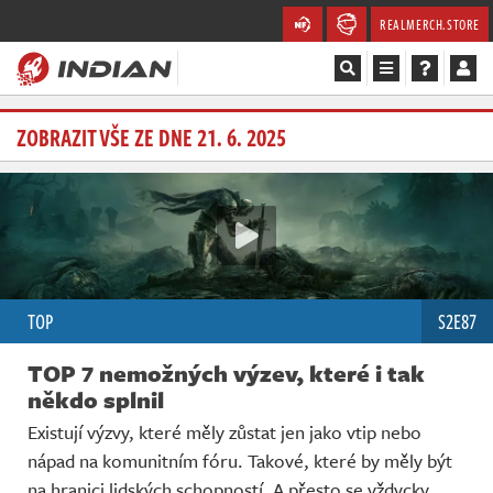
REALMERCH.STORE
Magazín
ZOBRAZIT VŠE ZE DNE 21. 6. 2025
Recenze
Videa
Soutěže
TOP
S2E87
Databáze
TOP 7 nemožných výzev, které i tak
Komunita
někdo splnil
Existují výzvy, které měly zůstat jen jako vtip nebo
Redakce
nápad na komunitním fóru. Takové, které by měly být
na hranici lidských schopností. A přesto se vždycky