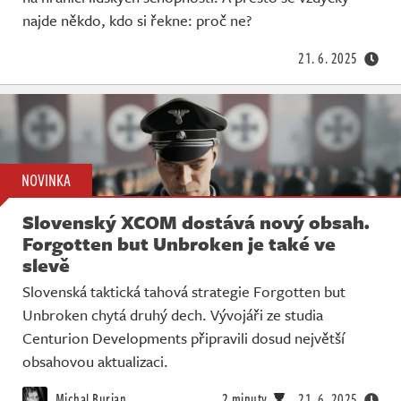
Živě
najde někdo, kdo si řekne: proč ne?
21. 6. 2025
NOVINKA
Slovenský XCOM dostává nový obsah.
Forgotten but Unbroken je také ve
slevě
Slovenská taktická tahová strategie Forgotten but
Unbroken chytá druhý dech. Vývojáři ze studia
Centurion Developments připravili dosud největší
obsahovou aktualizaci.
Michal Burian
2 minuty
21. 6. 2025