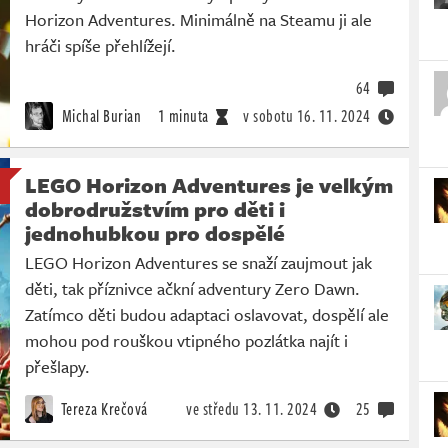
Horizon Adventures. Minimálně na Steamu ji ale
hráči spíše přehlížejí.
64
Michal Burian
1 minuta
v sobotu
16. 11. 2024
LEGO Horizon Adventures je velkým
dobrodružstvím pro děti i
jednohubkou pro dospělé
LEGO Horizon Adventures se snaží zaujmout jak
děti, tak příznivce ačkní adventury Zero Dawn.
Zatímco děti budou adaptaci oslavovat, dospělí ale
mohou pod rouškou vtipného pozlátka najít i
přešlapy.
Tereza Krečová
ve středu
13. 11. 2024
25