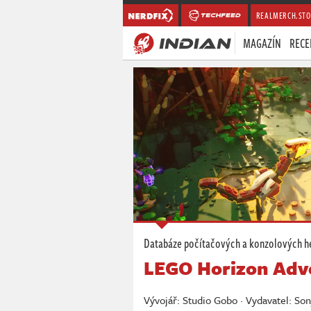
REALMERCH.STO
MAGAZÍN
RECE
Databáze počítačových a konzolových h
LEGO Horizon Adv
Vývojář: Studio Gobo · Vydavatel: So