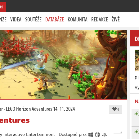
RE
NZE
VIDEA
SOUTĚŽE
DATABÁZE
KOMUNITA
REDAKCE
ŽIVĚ
D
P
Vy
N
er
·
LEGO Horizon Adventures
14. 11. 2024
4
entures
ny Interactive Entertainment · Dostupné pro: