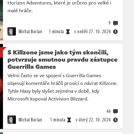
Horizon Adventures, které je určeno pro velké i
malé hráče.
9
Michal Burian
1 minuta
v neděli
27. 10. 2024
S Killzone jsme jako tým skončili,
potvrzuje smutnou pravdu zástupce
Guerrilla Games
Velmi často se ve spojení s Guerrilla Games
objevují komentáře hráčů prosící o návrat Killzone.
Tyhle hlasy byly slyšet zejména v době, kdy
Microsoft kupoval Activision Blizzard.
44
Michal Burian
1 minuta
v úterý
22. 10. 2024