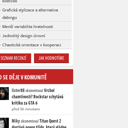
kostiček
Grafická stylizace a alternativa
dabingu
Menší variabilita hratelnosti
Jednolitý design úrovní
Chaotická orientace v kooperaci
SEZNAM RECENZÍ
JAK HODNOTÍME
O SE DĚJE V KOMUNITĚ
lister88
Vrchol
okomentoval
chamtivosti? Rockstar schytává
kritiku za GTA 6
před 36 minutami
Miky
Titan Quest 2
okomentoval
dostává novou třídu, která vládne