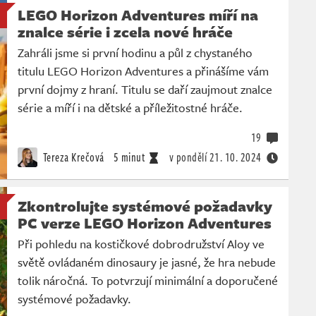
LEGO Horizon Adventures míří na
znalce série i zcela nové hráče
Zahráli jsme si první hodinu a půl z chystaného
titulu LEGO Horizon Adventures a přinášíme vám
první dojmy z hraní. Titulu se daří zaujmout znalce
série a míří i na dětské a příležitostné hráče.
19
Tereza Krečová
5 minut
v pondělí
21. 10. 2024
Zkontrolujte systémové požadavky
PC verze LEGO Horizon Adventures
Při pohledu na kostičkové dobrodružství Aloy ve
světě ovládaném dinosaury je jasné, že hra nebude
tolik náročná. To potvrzují minimální a doporučené
systémové požadavky.