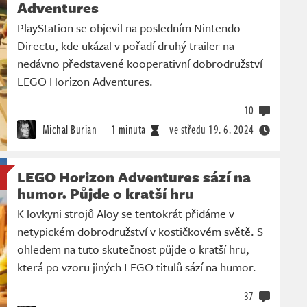
Adventures
PlayStation se objevil na posledním Nintendo
Directu, kde ukázal v pořadí druhý trailer na
nedávno představené kooperativní dobrodružství
LEGO Horizon Adventures.
10
Michal Burian
1 minuta
ve středu
19. 6. 2024
LEGO Horizon Adventures sází na
humor. Půjde o kratší hru
K lovkyni strojů Aloy se tentokrát přidáme v
netypickém dobrodružství v kostičkovém světě. S
ohledem na tuto skutečnost půjde o kratší hru,
která po vzoru jiných LEGO titulů sází na humor.
37