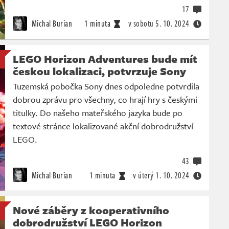
17
Michal Burian
1 minuta
v sobotu
5. 10. 2024
LEGO Horizon Adventures bude mít
českou lokalizaci, potvrzuje Sony
Tuzemská pobočka Sony dnes odpoledne potvrdila
dobrou zprávu pro všechny, co hrají hry s českými
titulky. Do našeho mateřského jazyka bude po
textové stránce lokalizované akční dobrodružství
LEGO.
43
Michal Burian
1 minuta
v úterý
1. 10. 2024
Nové záběry z kooperativního
dobrodružství LEGO Horizon