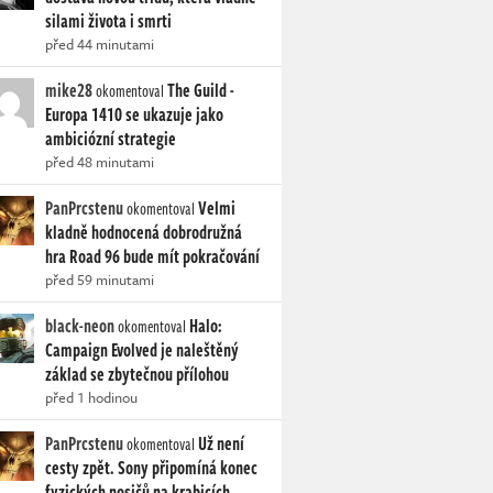
silami života i smrti
před 44 minutami
mike28
The Guild -
okomentoval
Europa 1410 se ukazuje jako
ambiciózní strategie
před 48 minutami
PanPrcstenu
Velmi
okomentoval
kladně hodnocená dobrodružná
hra Road 96 bude mít pokračování
před 59 minutami
black-neon
Halo:
okomentoval
Campaign Evolved je naleštěný
základ se zbytečnou přílohou
před 1 hodinou
PanPrcstenu
Už není
okomentoval
cesty zpět. Sony připomíná konec
fyzických nosičů na krabicích