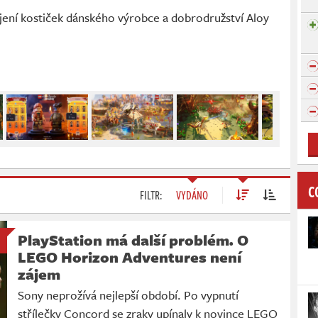
ení kostiček dánského výrobce a dobrodružství Aloy
C
FILTR:
VYDÁNO
PlayStation má další problém. O
LEGO Horizon Adventures není
zájem
Sony neprožívá nejlepší období. Po vypnutí
střílečky Concord se zraky upínaly k novince LEGO