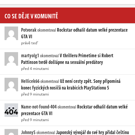
CO SE DĚJE V KOMUNITĚ
Potvorak
Rockstar odhalil datum velké prezentace
okomentoval
GTA VI
právě teď
martyolg1
V thrilleru Primetime si Robert
okomentoval
Pattinson tvrdě došlápne na sexuální predátory
před 4 minutami
Hellicek66
Už není cesty zpět. Sony připomíná
okomentoval
konec fyzických nosičů na krabicích PlayStationu 5
před 9 minutami
Name-not-found-404
Rockstar odhalil datum velké
okomentoval
prezentace GTA VI
před 9 minutami
JohnnyS
Japonský vývojář do své hry přidal češtinu
okomentoval