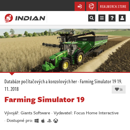
REALMERCH.STORE
Magazín
Recenze
Videa
Soutěže
Databáze počítačových a konzolových her
·
Farming Simulator 19
19.
11. 2018
Databáze
56
Farming Simulator 19
Komunita
Vývojář: Giants Software · Vydavatel: Focus Home Interactive
Redakce
· Dostupné pro: