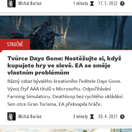
Michal Burian
1 minuta
17. 5. 2022
STRUČNĚ
Tvůrce Days Gone: Nestěžujte si, když
kupujete hry ve slevě. EA se směje
vlastním problémům
Rázný vzkaz bývalého kreativního ředitele Days Gone.
Vývoj čtyř AAA titulů v Microsoftu. Odpočítávání
Farming Simulatoru. Deathloop bez rychlého ukládání.
Sen otce Gran Turisma. EA překvapila hráče.
Michal Burian
3 minuty
20. 4. 2021