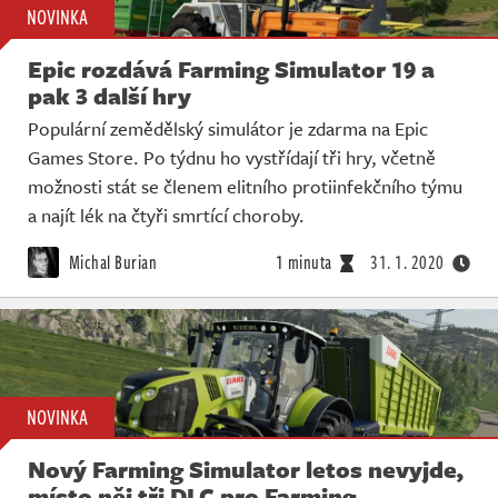
NOVINKA
Epic rozdává Farming Simulator 19 a
pak 3 další hry
Populární zemědělský simulátor je zdarma na Epic
Games Store. Po týdnu ho vystřídají tři hry, včetně
možnosti stát se členem elitního protiinfekčního týmu
a najít lék na čtyři smrtící choroby.
Michal Burian
1 minuta
31. 1. 2020
NOVINKA
Nový Farming Simulator letos nevyjde,
místo něj tři DLC pro Farming