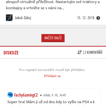
alespoň virtuálně příležitost. Nastartujte své traktory a
kombajny a vrhněte se s námi na…
Jakub Záboj
15. 12. 2018
NAČÍST DALŠÍ
DISKUZE
| 2 KOMENTÁŘŮ
Pro napsání komentáře musíš být přihlášen.
Přihlásit se
FachyGamingCZ
středa, 9. 10., 16:45
Super hra! Mám ji už od dnu kdy to vyšlo na PS4 a k