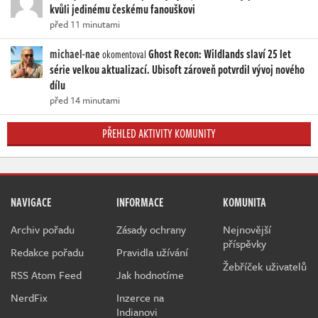
kvůli jedinému českému fanouškovi
před 11 minutami
michael-nae
Ghost Recon: Wildlands slaví 25 let
okomentoval
série velkou aktualizací. Ubisoft zároveň potvrdil vývoj nového
dílu
před 14 minutami
PŘEHLED AKTIVITY KOMUNITY
NAVIGACE
INFORMACE
KOMUNITA
Archiv pořadu
Zásady ochrany
Nejnovější
příspěvky
Redakce pořadu
Pravidla užívání
Žebříček uživatelů
RSS Atom Feed
Jak hodnotíme
NerdFix
Inzerce na
Indianovi