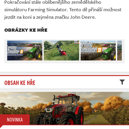
Pokračování stále oblíbenějšího zemědělského
Živě
simulátoru Farming Simulator. Tento díl přináší možnost
jezdit na koni a zejména značku John Deere.
OBRÁZKY KE HŘE
OBSAH KE HŘE
NOVINKA