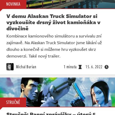
NOVINKA
V demu Alaskan Truck Simulator si
vyzkoušíte drsný život kamioňáka v
divočině
Kombinace kamionového simulátoru a survivalu zní
zajímavě. Na Alaskan Truck Simulator jsme lákání už
dlouho a konečně si můžeme hru vyzkoušet skrz
demoverzi. Také nový trailer.
Michal Burian
1 minuta
15. 6. 2022
STRUČNĚ
Stručně: Ranní zprávičky – úterý 5.