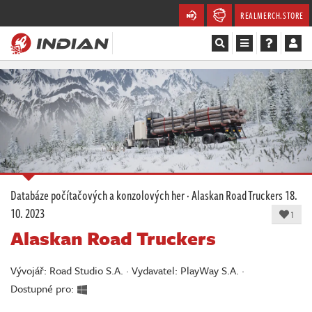
REALMERCH.STORE
Magazín
Recenze
Videa
Soutěže
Databáze počítačových a konzolových her
·
Alaskan Road Truckers
18.
10. 2023
Databáze
1
Alaskan Road Truckers
Komunita
Vývojář: Road Studio S.A. · Vydavatel: PlayWay S.A. ·
Redakce
Dostupné pro: