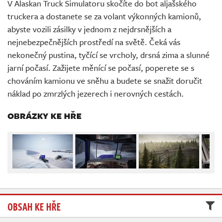
V Alaskan Truck Simulatoru skočíte do bot aljašského
Živě
truckera a dostanete se za volant výkonných kamionů,
abyste vozili zásilky v jednom z nejdrsnějších a
nejnebezpečnějších prostředí na světě. Čeká vás
nekonečný pustina, tyčící se vrcholy, drsná zima a slunné
jarní počasí. Zažijete měnící se počasí, poperete se s
chováním kamionu ve sněhu a budete se snažit doručit
náklad po zmrzlých jezerech i nerovných cestách.
OBRÁZKY KE HŘE
OBSAH KE HŘE