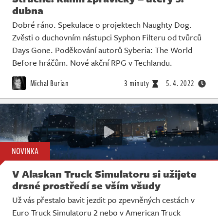
dubna
Dobré ráno. Spekulace o projektech Naughty Dog.
Zvěsti o duchovním nástupci Syphon Filteru od tvůrců
Days Gone. Poděkování autorů Syberia: The World
Before hráčům. Nové akční RPG v Techlandu.
Michal Burian
3 minuty
5. 4. 2022
NOVINKA
V Alaskan Truck Simulatoru si užijete
drsné prostředí se vším všudy
Už vás přestalo bavit jezdit po zpevněných cestách v
Euro Truck Simulatoru 2 nebo v American Truck