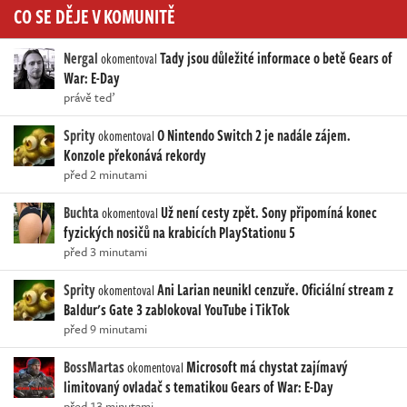
CO SE DĚJE V KOMUNITĚ
Nergal
Tady jsou důležité informace o betě Gears of
okomentoval
War: E-Day
právě teď
Sprity
O Nintendo Switch 2 je nadále zájem.
okomentoval
Konzole překonává rekordy
před 2 minutami
Buchta
Už není cesty zpět. Sony připomíná konec
okomentoval
fyzických nosičů na krabicích PlayStationu 5
před 3 minutami
Sprity
Ani Larian neunikl cenzuře. Oficiální stream z
okomentoval
Baldur's Gate 3 zablokoval YouTube i TikTok
před 9 minutami
BossMartas
Microsoft má chystat zajímavý
okomentoval
limitovaný ovladač s tematikou Gears of War: E-Day
před 13 minutami