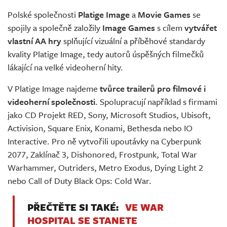
Živě
Polské společnosti
Platige Image
a
Movie Games
se
spojily a společně založily
Image Games
s cílem
vytvářet
vlastní AA hry
splňující vizuální a příběhové standardy
kvality Platige Image, tedy autorů úspěšných filmečků
lákající na velké videoherní hity.
V Platige Image najdeme
tvůrce trailerů pro filmové i
videoherní společnosti
. Spolupracují například s firmami
jako CD Projekt RED, Sony, Microsoft Studios, Ubisoft,
Activision, Square Enix, Konami, Bethesda nebo IO
Interactive. Pro ně vytvořili upoutávky na Cyberpunk
2077, Zaklínač 3, Dishonored, Frostpunk, Total War
Warhammer, Outriders, Metro Exodus, Dying Light 2
nebo Call of Duty Black Ops: Cold War.
PŘEČTĚTE SI TAKÉ:
VE WAR
HOSPITAL SE STANETE