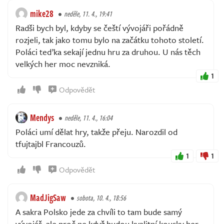
mike28
neděle, 11. 4., 19:41
Radši bych byl, kdyby se čeští vývojáři pořádně
rozjeli, tak jako tomu bylo na začátku tohoto století.
Poláci teďka sekají jednu hru za druhou. U nás těch
velkých her moc nevzniká.
1
Odpovědět
Mendys
neděle, 11. 4., 16:04
Poláci umí dělat hry, takže přeju. Narozdil od
tfujtajbl Francouzů.
1
1
Odpovědět
MadJigSaw
sobota, 10. 4., 18:56
A sakra Polsko jede za chvíli to tam bude samý
vývojář, ale proč ne když budou kvalitní kousky her