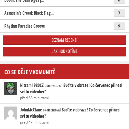
Doom: The Dark Ages |…
Assassin’s Creed: Black Flag…
7
Rhythm Paradise Groove
9
SEZNAM RECENZÍ
JAK HODNOTÍME
CO SE DĚJE V KOMUNITĚ
Nitram1980CZ
Buďte v obraze! Co červenec přinesl
okomentoval
světu videoher?
před 38 minutami
JohnMcClane
Buďte v obraze! Co červenec přinesl
okomentoval
světu videoher?
před 47 minutami