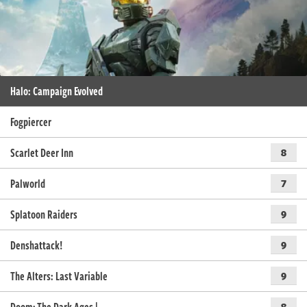
Halo: Campaign Evolved
Fogpiercer
Scarlet Deer Inn
8
Palworld
7
Splatoon Raiders
9
Denshattack!
9
The Alters: Last Variable
9
8