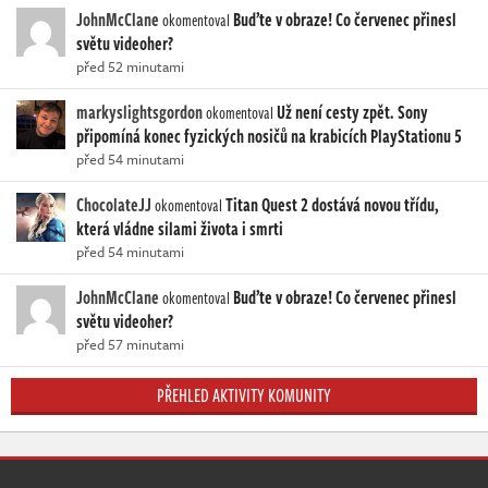
JohnMcClane
Buďte v obraze! Co červenec přinesl
okomentoval
světu videoher?
před 52 minutami
markyslightsgordon
Už není cesty zpět. Sony
okomentoval
připomíná konec fyzických nosičů na krabicích PlayStationu 5
před 54 minutami
ChocolateJJ
Titan Quest 2 dostává novou třídu,
okomentoval
která vládne silami života i smrti
před 54 minutami
JohnMcClane
Buďte v obraze! Co červenec přinesl
okomentoval
světu videoher?
před 57 minutami
PŘEHLED AKTIVITY KOMUNITY