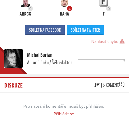
0
4
0
ARRGG
HAHA
F
SDÍLET NA FACEBOOK
SDÍLET NA TWITTER
Nahlásit chybu
Michal Burian
Autor článku / Šéfredaktor
DISKUZE
| 6 KOMENTÁŘŮ
Pro napsání komentáře musíš být přihlášen.
Přihlásit se