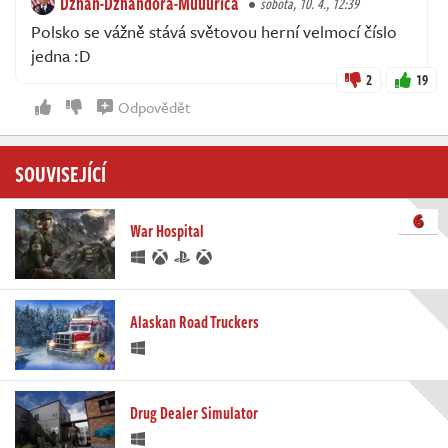
Dzhan-Dzhandora-Muuurica
sobota, 10. 4., 12:39
Polsko se vážně stává světovou herní velmocí číslo
jedna :D
2
19
Odpovědět
SOUVISEJÍCÍ
6
War Hospital
Alaskan Road Truckers
Drug Dealer Simulator