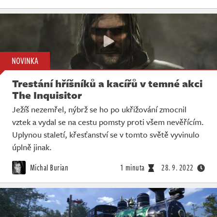
NOVINKA
Trestání hříšníků a kacířů v temné akci
The Inquisitor
Ježíš nezemřel, nýbrž se ho po ukřižování zmocnil
vztek a vydal se na cestu pomsty proti všem nevěřícím.
Uplynou staletí, křesťanství se v tomto světě vyvinulo
úplně jinak.
Michal Burian
1 minuta
28. 9. 2022