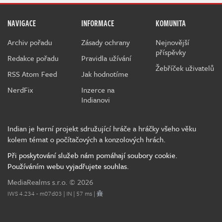
NAVIGACE
INFORMACE
KOMUNITA
Archiv pořadu
Zásady ochrany
Nejnovější
příspěvky
Redakce pořadu
Pravidla užívání
Žebříček uživatelů
RSS Atom Feed
Jak hodnotíme
NerdFix
Inzerce na
Indianovi
Indian je herní projekt sdružující hráče a hráčky všeho věku
kolem témat o počítačových a konzolových hrách.
Při poskytování služeb nám pomáhají soubory cookie.
Používáním webu vyjadřujete souhlas.
MediaRealms s.r.o.
© 2026
IWS 4.234 - m07d03 | IN | 57 ms |