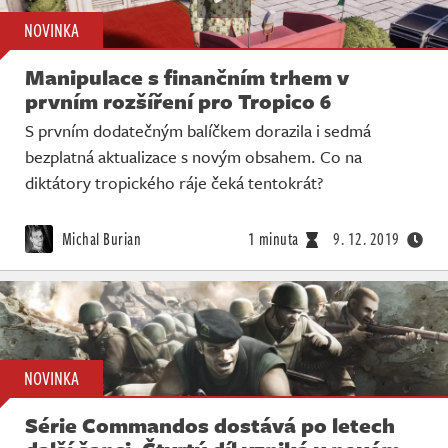
NOVINKA
Manipulace s finančním trhem v
prvním rozšíření pro Tropico 6
S prvním dodatečným balíčkem dorazila i sedmá
bezplatná aktualizace s novým obsahem. Co na
diktátory tropického ráje čeká tentokrát?
Michal Burian
1 minuta
9. 12. 2019
NOVINKA
Série Commandos dostává po letech