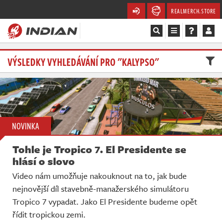
REALMERCH.STORE
Magazín
VÝSLEDKY VYHLEDÁVÁNÍ PRO "KALYPSO"
Recenze
Videa
NOVINKA
Soutěže
Tohle je Tropico 7. El Presidente se
Databáze
hlásí o slovo
Video nám umožňuje nakouknout na to, jak bude
Komunita
nejnovější díl stavebně-manažerského simulátoru
Tropico 7 vypadat. Jako El Presidente budeme opět
Redakce
řídit tropickou zemi.