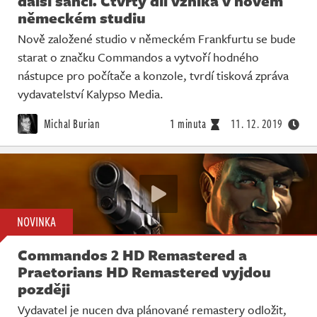
další šanci. Čtvrtý díl vzniká v novém
německém studiu
Nově založené studio v německém Frankfurtu se bude
starat o značku Commandos a vytvoří hodného
nástupce pro počítače a konzole, tvrdí tisková zpráva
vydavatelství Kalypso Media.
Michal Burian
1 minuta
11. 12. 2019
NOVINKA
Commandos 2 HD Remastered a
Praetorians HD Remastered vyjdou
později
Vydavatel je nucen dva plánované remastery odložit,