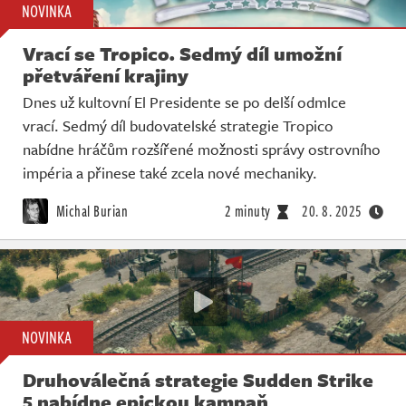
NOVINKA
Vrací se Tropico. Sedmý díl umožní
přetváření krajiny
Dnes už kultovní El Presidente se po delší odmlce
vrací. Sedmý díl budovatelské strategie Tropico
nabídne hráčům rozšířené možnosti správy ostrovního
impéria a přinese také zcela nové mechaniky.
Michal Burian
2 minuty
20. 8. 2025
NOVINKA
Druhoválečná strategie Sudden Strike
5 nabídne epickou kampaň