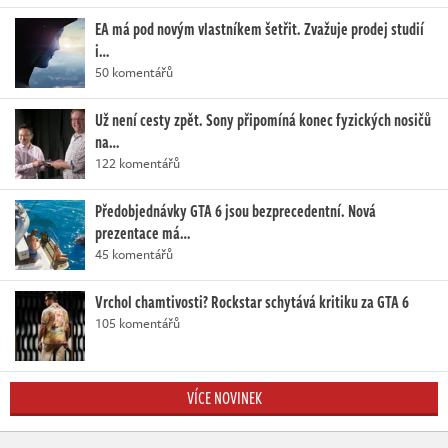
EA má pod novým vlastníkem šetřit. Zvažuje prodej studií
i…
50 komentářů
Už není cesty zpět. Sony připomíná konec fyzických nosičů
na…
122 komentářů
Předobjednávky GTA 6 jsou bezprecedentní. Nová
prezentace má…
45 komentářů
Vrchol chamtivosti? Rockstar schytává kritiku za GTA 6
105 komentářů
VÍCE NOVINEK