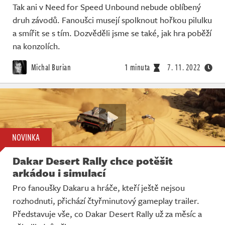
Tak ani v Need for Speed Unbound nebude oblíbený
druh závodů. Fanoušci musejí spolknout hořkou pilulku
a smířit se s tím. Dozvěděli jsme se také, jak hra poběží
na konzolích.
Michal Burian
1 minuta
7. 11. 2022
NOVINKA
Dakar Desert Rally chce potěšit
arkádou i simulací
Pro fanoušky Dakaru a hráče, kteří ještě nejsou
rozhodnuti, přichází čtyřminutový gameplay trailer.
Představuje vše, co Dakar Desert Rally už za měsíc a