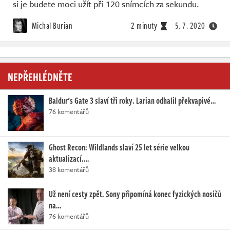
si je budete moci užít při 120 snímcích za sekundu.
Michal Burian
2 minuty
5. 7. 2020
NEPŘEHLÉDNĚTE
Baldur's Gate 3 slaví tři roky. Larian odhalil překvapivé…
76 komentářů
Ghost Recon: Wildlands slaví 25 let série velkou
aktualizací.…
38 komentářů
Už není cesty zpět. Sony připomíná konec fyzických nosičů
na…
76 komentářů