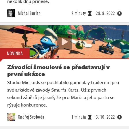
několik dnů přinese.
Michal Burian
2 minuty
28. 8. 2022
NOVINKA
Závodící šmoulové se představují v
první ukázce
Studio Microids se pochlubilo gameplay trailerem pro
své arkádové závody Smurfs Karts. Už z prvních
sekund záběrů je jasné, že pro Maria a jeho partu se
rýsuje konkurence.
Ondřej Svoboda
1 minuta
3. 10. 2022