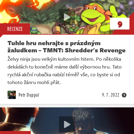
9
RECENZE
Tuhle hru nehrajte s prázdným
žaludkem - TMNT: Shredder's Revenge
Želvy ninja jsou velkým kultovním hitem. Po několika
dekádách tu konečně máme další výbornou hru. Tato
rychlá akční rubačka nabízí téměř vše, co byste si od
tohoto žánru mohli přát.
Petr Duppal
9. 7. 2022