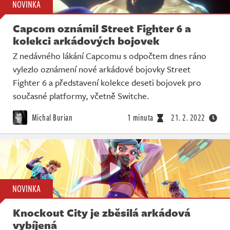
NOVINKA
Capcom oznámil Street Fighter 6 a
kolekci arkádových bojovek
Z nedávného lákání Capcomu s odpočtem dnes ráno
vylezlo oznámení nové arkádové bojovky Street
Fighter 6 a představení kolekce deseti bojovek pro
současné platformy, včetně Switche.
Michal Burian
1 minuta
21. 2. 2022
NOVINKA
Knockout City je zběsilá arkádová
vybíjená