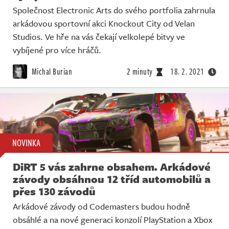
Společnost Electronic Arts do svého portfolia zahrnula
arkádovou sportovní akci Knockout City od Velan
Studios. Ve hře na vás čekají velkolepé bitvy ve
vybíjené pro více hráčů.
Michal Burian
2 minuty
18. 2. 2021
NOVINKA
DiRT 5 vás zahrne obsahem. Arkádové
závody obsáhnou 12 tříd automobilů a
přes 130 závodů
Arkádové závody od Codemasters budou hodně
obsáhlé a na nové generaci konzolí PlayStation a Xbox