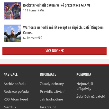
Rockstar odhalil datum velké prezentace GTA VI
111 komentářů
Warhorse nehodlá měnit recept na úspěch. Další Kingdom
Come…
62 komentářů
VÍCE NOVINEK
NAVIGACE
INFORMACE
KOMUNITA
Archiv pořadu
Zásady ochrany
Nejnovější
příspěvky
Redakce pořadu
Pravidla užívání
Žebříček uživatelů
RSS Atom Feed
Jak hodnotíme
NerdFix
Inzerce na