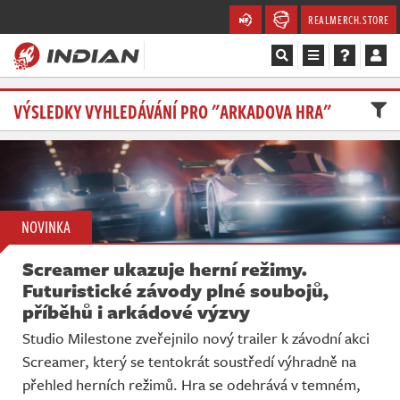
REALMERCH.STORE
Magazín
VÝSLEDKY VYHLEDÁVÁNÍ PRO "ARKADOVA HRA"
Recenze
Videa
NOVINKA
Soutěže
Screamer ukazuje herní režimy.
Databáze
Futuristické závody plné soubojů,
příběhů i arkádové výzvy
Komunita
Studio Milestone zveřejnilo nový trailer k závodní akci
Screamer, který se tentokrát soustředí výhradně na
Redakce
přehled herních režimů. Hra se odehrává v temném,