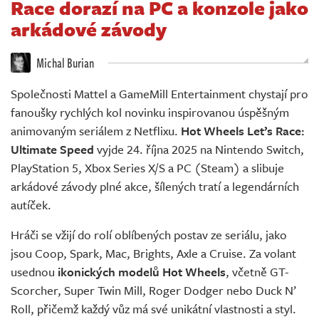
Race dorazí na PC a konzole jako
Živě
arkádové závody
Michal Burian
Společnosti Mattel a GameMill Entertainment chystají pro
fanoušky rychlých kol novinku inspirovanou úspěšným
animovaným seriálem z Netflixu.
Hot Wheels Let’s Race:
Ultimate Speed
vyjde 24. října 2025 na Nintendo Switch,
PlayStation 5, Xbox Series X/S a PC (Steam) a slibuje
arkádové závody plné akce, šílených tratí a legendárních
autíček.
Hráči se vžijí do rolí oblíbených postav ze seriálu, jako
jsou Coop, Spark, Mac, Brights, Axle a Cruise. Za volant
usednou
ikonických modelů Hot Wheels
, včetně GT-
Scorcher, Super Twin Mill, Roger Dodger nebo Duck N’
Roll, přičemž každý vůz má své unikátní vlastnosti a styl.