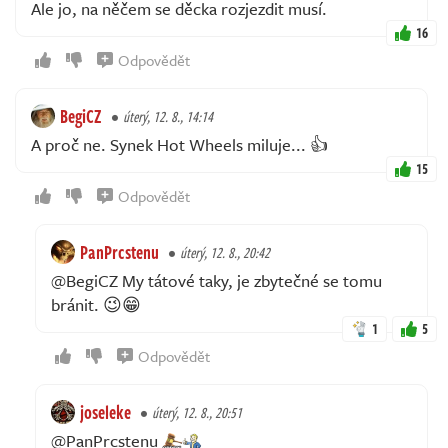
Ale jo, na něčem se děcka rozjezdit musí.
16
Odpovědět
BegiCZ
úterý, 12. 8., 14:14
A proč ne. Synek Hot Wheels miluje... 👍
15
Odpovědět
PanPrcstenu
úterý, 12. 8., 20:42
@BegiCZ My tátové taky, je zbytečné se tomu
bránit. 😉😁
1
5
Odpovědět
joseleke
úterý, 12. 8., 20:51
@PanPrcstenu