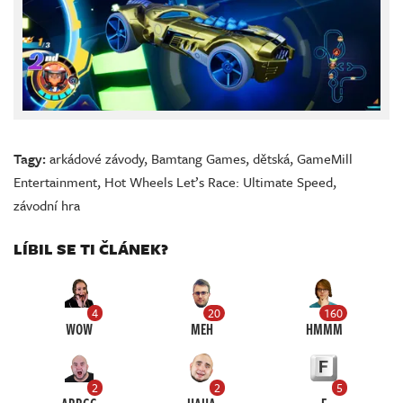
Tagy:
arkádové závody
,
Bamtang Games
,
dětská
,
GameMill
Entertainment
,
Hot Wheels Let’s Race: Ultimate Speed
,
závodní hra
LÍBIL SE TI ČLÁNEK?
4
20
160
WOW
MEH
HMMM
2
2
5