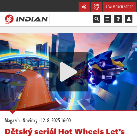
REALMERCH.STORE
Magazín
Recenze
Videa
Soutěže
Databáze
Komunita
Magazín
·
Novinky
·
12. 8. 2025 16:00
Redakce
Dětský seriál Hot Wheels Let’s