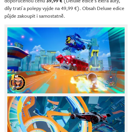
doporučenou cenu
39,99 €
(Deluxe edice s extra auty,
díly tratí a polepy vyjde na 49,99 €). Obsah Deluxe edice
půjde zakoupit i samostatně.