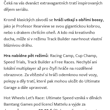
Čeká na vás dvanáct extravagantních tratí inspirovaných
dějem seriálu.
Kromě klasických závodů se
hráči utkají s obřími bossy
,
jako je Profesor Rearview se svou gigantickou kobrou,
nebo s drakem chrlícím oheň. A kdo má kreativního
ducha, může si v režimu Track Builder navrhnout vlastní
bláznivou dráhu.
Hra nabídne pět režimů
: Racing Camp, Cup Champ,
Speed Trials, Track Builder a Free Races. Nechybí ani
lokální multiplayer až pro čtyři hráče na rozdělené
obrazovce. Za vítězství si hráči odemknou nové vozy,
polepy a díly tratí, které pak mohou uložit do Ultimate
Garage a dále upravovat.
Hot Wheels Let’s Race: Ultimate Speed vzniká v dílnách
Bamtang Games pod licencí Mattelu a vyjde za