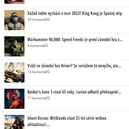
Vážně tohle vychází v roce 2023? King Kong je špatný vtip
28 komentářů
Warhammer 40,000: Speed Freeks je první závodní hra z…
4 komentářů
Vrátí se závodní hra Driver? Se seriálem to nevyšlo, ale…
14 komentářů
Baldur's Gate 3 slaví tři roky. Larian odhalil překvapivé…
77 komentářů
Ghost Recon: Wildlands slaví 25 let série velkou
aktualizací.…