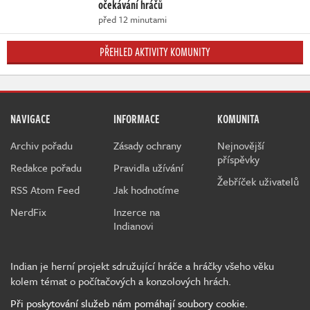
očekávání hráčů
před 12 minutami
PŘEHLED AKTIVITY KOMUNITY
NAVIGACE
INFORMACE
KOMUNITA
Archiv pořadu
Zásady ochrany
Nejnovější
příspěvky
Redakce pořadu
Pravidla užívání
Žebříček uživatelů
RSS Atom Feed
Jak hodnotíme
NerdFix
Inzerce na
Indianovi
Indian je herní projekt sdružující hráče a hráčky všeho věku
kolem témat o počítačových a konzolových hrách.
Při poskytování služeb nám pomáhají soubory cookie.