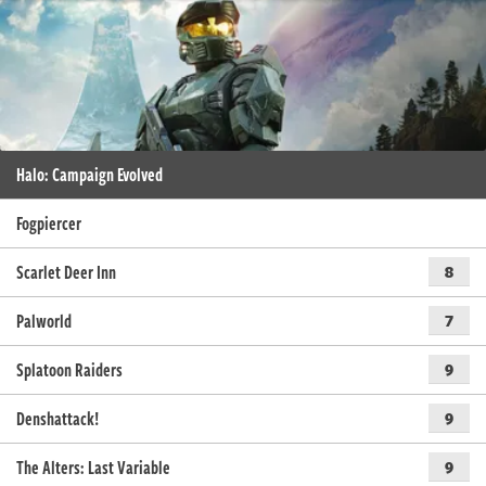
Halo: Campaign Evolved
Fogpiercer
Scarlet Deer Inn
8
Palworld
7
Splatoon Raiders
9
Denshattack!
9
The Alters: Last Variable
9