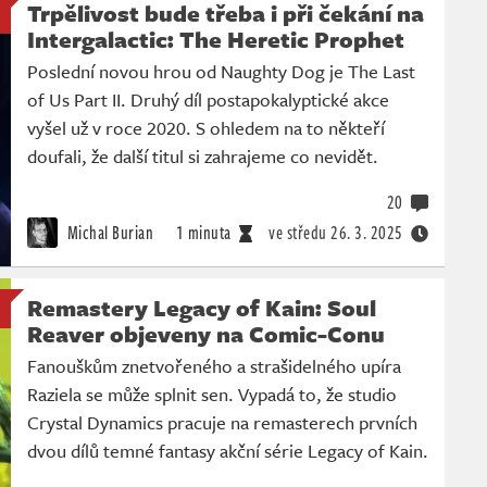
Trpělivost bude třeba i při čekání na
Intergalactic: The Heretic Prophet
Poslední novou hrou od Naughty Dog je The Last
of Us Part II. Druhý díl postapokalyptické akce
vyšel už v roce 2020. S ohledem na to někteří
doufali, že další titul si zahrajeme co nevidět.
20
Michal Burian
1 minuta
ve středu
26. 3. 2025
Remastery Legacy of Kain: Soul
Reaver objeveny na Comic-Conu
Fanouškům znetvořeného a strašidelného upíra
Raziela se může splnit sen. Vypadá to, že studio
Crystal Dynamics pracuje na remasterech prvních
dvou dílů temné fantasy akční série Legacy of Kain.