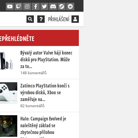
PŘIHLÁŠENÍ
EPŘEHLÉDNĚTE
Bývalý autor Valve hájí konec
disků pro PlayStation. Může
za to…
148 komentářů
Zatímco PlayStation končí s
výrobou disků, Xbox se
zaměřuje na…
82 komentářů
Halo: Campaign Evolved je
naleštěný základ se
zbytečnou přílohou