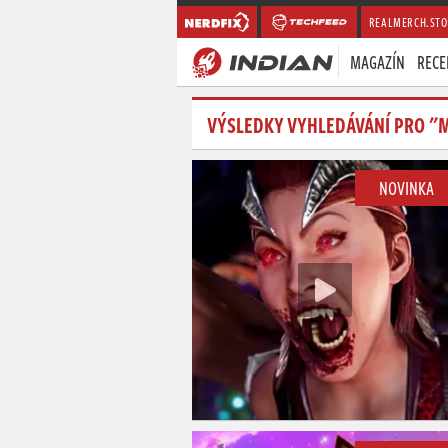
REALMERCH.STO
MAGAZÍN
RECE
VÝSLEDKY VYHLEDÁVÁNÍ PRO "
NOVINKA