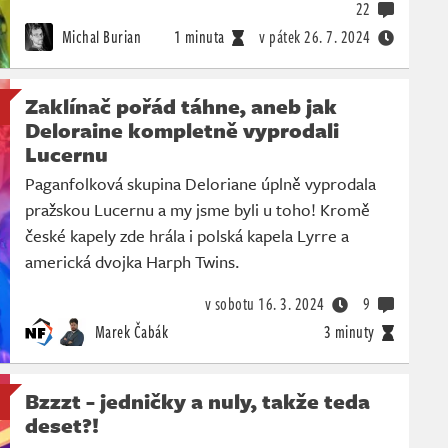
22
Michal Burian
1 minuta
v pátek
26. 7. 2024
Zaklínač pořád táhne, aneb jak
Deloraine kompletně vyprodali
Lucernu
Paganfolková skupina Deloriane úplně vyprodala
pražskou Lucernu a my jsme byli u toho! Kromě
české kapely zde hrála i polská kapela Lyrre a
americká dvojka Harph Twins.
v sobotu
16. 3. 2024
9
Marek Čabák
3 minuty
Bzzzt - jedničky a nuly, takže teda
deset?!