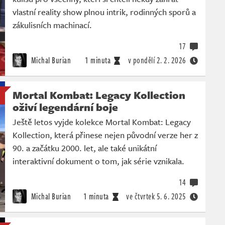
vlastní reality show plnou intrik, rodinných sporů a
zákulisních machinací.
17
Michal Burian
1 minuta
v pondělí
2. 2. 2026
Mortal Kombat: Legacy Kollection
oživí legendární boje
Ještě letos vyjde kolekce Mortal Kombat: Legacy
Kollection, která přinese nejen původní verze her z
90. a začátku 2000. let, ale také unikátní
interaktivní dokument o tom, jak série vznikala.
14
Michal Burian
1 minuta
ve čtvrtek
5. 6. 2025