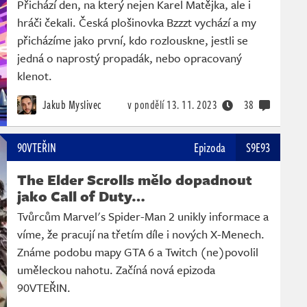
Přichází den, na který nejen Karel Matějka, ale i
hráči čekali. Česká plošinovka Bzzzt vychází a my
přicházíme jako první, kdo rozlouskne, jestli se
jedná o naprostý propadák, nebo opracovaný
klenot.
Jakub Myslivec
v pondělí
13. 11. 2023
38
90VTEŘIN
Epizoda
S9E93
The Elder Scrolls mělo dopadnout
jako Call of Duty…
Tvůrcům Marvel's Spider-Man 2 unikly informace a
víme, že pracují na třetím díle i nových X-Menech.
Známe podobu mapy GTA 6 a Twitch (ne)povolil
uměleckou nahotu. Začíná nová epizoda
90VTEŘIN.