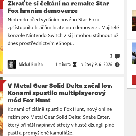
Zkraťte si čekání na remake Star
Fox hraním demoverze
Nintendo před vydáním nového Star Foxu
zpřístupnilo hráčům hratelnou demoverzi. Majitelé
konzole Nintendo Switch 2 si ji mohou stáhnout už
dnes prostřednictvím eShopu.
3
Michal Burian
1 minuta
v úterý
9. 6. 2026
V Metal Gear Solid Delta začal lov.
Konami spustilo multiplayerový
mód Fox Hunt
Konami oficiálně spustilo Fox Hunt, nový online
režim pro Metal Gear Solid Delta: Snake Eater,
který přináší napínavé střety v husté džungli plné
pastí a promyšlené kamufláže.