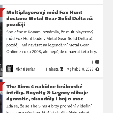
Multiplayerový mód Fox Hunt
dostane Metal Gear Solid Delta až
později
Společnost Konami oznámila, že multiplayerový
mód Fox Hunt bude v Metal Gear Solid Delta až
později. Má navázat na legendární Metal Gear
Online z roku 2008, ale nepůjde o návrat této hry.
1
Michal Burian
1 minuta
v pátek
8. 8. 2025
The Sims 4 nabídne královské
intriky. Royalty & Legacy slibuje
dynastie, skandály i boj o moc
Zdá se, že se The Sims 4 brzy promění v ideální
kulisu pro všechny, kteří si chtěli někdy zahrát