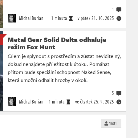
1
Michal Burian
1 minuta
v pátek
31. 10. 2025
Metal Gear Solid Delta odhaluje
režim Fox Hunt
Cílem je splynout s prostředím a zůstat neviditelný,
dokud nenajdete příležitost k útoku. Pomáhat
přitom bude speciální schopnost Naked Sense,
která umožní odhalit hrozby v okolí.
5
Michal Burian
1 minuta
ve čtvrtek
25. 9. 2025
PROFIL