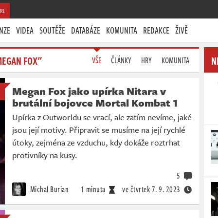
RE
NZE
VIDEA
SOUTĚŽE
DATABÁZE
KOMUNITA
REDAKCE
ŽIVĚ
MEGAN FOX"
N
VŠE
ČLÁNKY
HRY
KOMUNITA
Megan Fox jako upírka Nitara v
brutální bojovce Mortal Kombat 1
Upírka z Outworldu se vrací, ale zatím nevíme, jaké
jsou její motivy. Připravit se musíme na její rychlé
útoky, zejména ze vzduchu, kdy dokáže roztrhat
protivníky na kusy.
5
Michal Burian
1 minuta
ve čtvrtek
7. 9. 2023