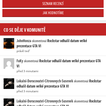
SEZNAM RECENZÍ
JAK HODNOTÍME
CO SE DĚJE V KOMUNITĚ
JohnHonza
Rockstar odhalil datum velké
okomentoval
prezentace GTA VI
právě teď
FuKy
Rockstar odhalil datum velké prezentace GTA
okomentoval
VI
před 3 minutami
Lokalni-Dorucovatel-Citronovych-Susenek
Rockstar
okomentoval
odhalil datum velké prezentace GTA VI
před 3 minutami
Lokalni-Dorucovatel-Citronovych-Susenek
Rockstar
okomentoval