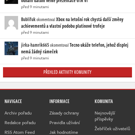
odhalil datum velké prezentace GTA VI
před 9 minutami
Bublifuk
Xbox na letošní rok chystá další změny
okomentoval
achievementů a vlastní podobu platinové trofeje
před 9 minutami
jirka-hamrik665
Tecno ukáže telefon, jehož displej
okomentoval
nemá žádný rámeček
před 9 minutami
PŘEHLED AKTIVITY KOMUNITY
NAVIGACE
INFORMACE
KOMUNITA
Archiv pořadu
Zásady ochrany
Nejnovější
příspěvky
Redakce pořadu
Pravidla užívání
Žebříček uživatelů
RSS Atom Feed
Jak hodnotíme