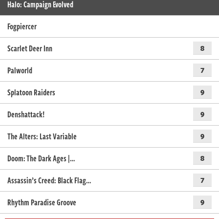
Halo: Campaign Evolved
Fogpiercer
Scarlet Deer Inn
8
Palworld
7
Splatoon Raiders
9
Denshattack!
9
The Alters: Last Variable
9
Doom: The Dark Ages |…
8
Assassin’s Creed: Black Flag…
7
Rhythm Paradise Groove
9