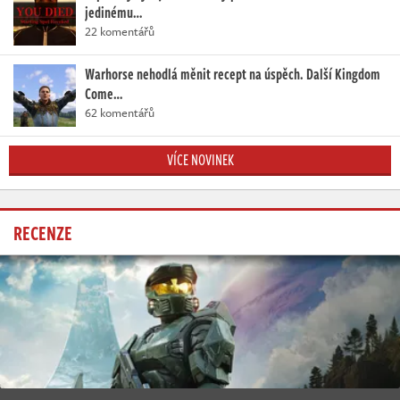
jedinému…
22 komentářů
Warhorse nehodlá měnit recept na úspěch. Další Kingdom
Come…
62 komentářů
VÍCE NOVINEK
RECENZE