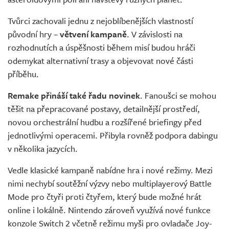
Tvůrci zachovali jednu z nejoblíbenějších vlastností
původní hry –
větvení kampaně
. V závislosti na
rozhodnutích a úspěšnosti během misí budou hráči
odemykat alternativní trasy a objevovat nové části
příběhu.
Remake přináší také řadu novinek
. Fanoušci se mohou
těšit na přepracované postavy, detailnější prostředí,
novou orchestrální hudbu a rozšířené briefingy před
jednotlivými operacemi. Přibyla rovněž podpora dabingu
v několika jazycích.
Vedle klasické kampaně nabídne hra i nové režimy. Mezi
nimi nechybí soutěžní výzvy nebo multiplayerový Battle
Mode pro čtyři proti čtyřem, který bude možné hrát
online i lokálně. Nintendo zároveň využívá nové funkce
konzole Switch 2 včetně režimu myši pro ovladače Joy-