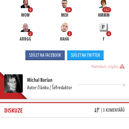
9
24
157
WOW
MEH
HMMM
2
2
4
ARRGG
HAHA
F
SDÍLET NA FACEBOOK
SDÍLET NA TWITTER
Nahlásit chybu
Michal Burian
Autor článku / Šéfredaktor
DISKUZE
| 3 KOMENTÁŘŮ