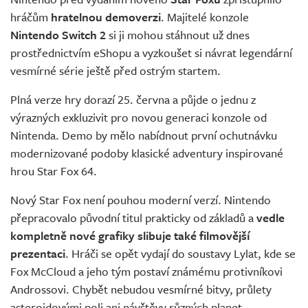
Živě
hráčům
hratelnou demoverzi
. Majitelé konzole
Nintendo Switch 2
si ji mohou stáhnout už dnes
prostřednictvím eShopu a vyzkoušet si návrat legendární
vesmírné série ještě před ostrým startem.
Plná verze hry dorazí 25. června a půjde o jednu z
výrazných exkluzivit pro novou generaci konzole od
Nintenda. Demo by mělo nabídnout první ochutnávku
modernizované podoby klasické adventury inspirované
hrou Star Fox 64.
Nový Star Fox není pouhou moderní verzí. Nintendo
přepracovalo původní titul prakticky od základů a
vedle
kompletně nové grafiky slibuje také filmovější
prezentaci
. Hráči se opět vydají do soustavy Lylat, kde se
Fox McCloud a jeho tým postaví známému protivníkovi
Androssovi. Chybět nebudou vesmírné bitvy, průlety
asteroidovými poli ani návštěvy různých planet.