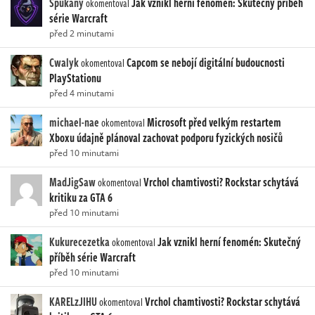
Spukany
Jak vznikl herní fenomén: Skutečný příběh
okomentoval
série Warcraft
před 2 minutami
Cwalyk
Capcom se nebojí digitální budoucnosti
okomentoval
PlayStationu
před 4 minutami
michael-nae
Microsoft před velkým restartem
okomentoval
Xboxu údajně plánoval zachovat podporu fyzických nosičů
před 10 minutami
MadJigSaw
Vrchol chamtivosti? Rockstar schytává
okomentoval
kritiku za GTA 6
před 10 minutami
Kukurecezetka
Jak vznikl herní fenomén: Skutečný
okomentoval
příběh série Warcraft
před 10 minutami
KARELzJIHU
Vrchol chamtivosti? Rockstar schytává
okomentoval