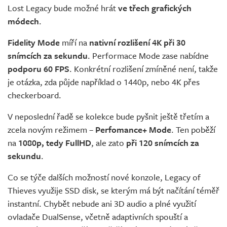
Lost Legacy bude možné hrát
ve třech grafických
módech
.
Fidelity Mode
míří na
nativní rozlišení 4K při 30
snímcích za sekundu
. Performace Mode zase nabídne
podporu 60 FPS
. Konkrétní rozlišení zmíněné není, takže
je otázka, zda půjde například o 1440p, nebo 4K přes
checkerboard.
V neposlední řadě se kolekce bude pyšnit ještě třetím a
zcela novým režimem –
Perfomance+ Mode
. Ten poběží
na
1080p, tedy FullHD
, ale zato
při 120 snímcích za
sekundu
.
Co se týče dalších možností nové konzole, Legacy of
Thieves využije SSD disk, se kterým má být načítání téměř
instantní. Chybět nebude ani 3D audio a plné využití
ovladače DualSense, včetně adaptivních spouští a