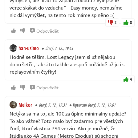
vymysleli, ale hráči to zaplatí a budou z vylepšené
verze skákat do vzduchu" - Easy money, nemusíme
nic dál vymýšlet, na tento rok máme splněno :(
2
8
Odpovědět
han-usimo
úterý, 7. 12., 19:53
Hodně se těším. Lost Legacy jsem si už nějakou
dobu šetřil, tak si to takhle alespoň pořádně užiju i s
replayováním čtyřky!
4
Odpovědět
Melkor
úterý, 7. 12., 17:31
Upraveno
úterý, 7. 12., 19:01
Netýka sa ma to, ale 10€ za úplne minimalny update?
To ako vážne? Toto malo byť zadarmo pre všetkých
ľudí, ktorí vlastnia PS4 verziu. Ako je možné, že
štúdia ako 4A Games (Metro Exodus) sú schopní