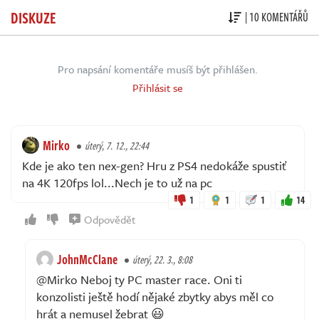
DISKUZE
| 10 KOMENTÁŘŮ
Pro napsání komentáře musíš být přihlášen.
Přihlásit se
Mirko
úterý, 7. 12., 22:44
Kde je ako ten nex-gen? Hru z PS4 nedokáže spustiť
na 4K 120fps lol...Nech je to už na pc
1
1
1
14
Odpovědět
JohnMcClane
úterý, 22. 3., 8:08
@Mirko Neboj ty PC master race. Oni ti
konzolisti ještě hodí nějaké zbytky abys měl co
hrát a nemusel žebrat 😃