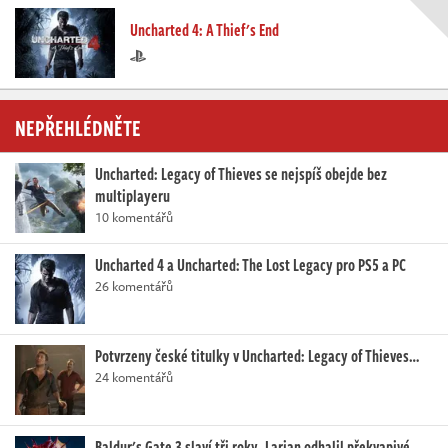
Uncharted 4: A Thief's End
NEPŘEHLÉDNĚTE
Uncharted: Legacy of Thieves se nejspíš obejde bez
multiplayeru
10 komentářů
Uncharted 4 a Uncharted: The Lost Legacy pro PS5 a PC
26 komentářů
Potvrzeny české titulky v Uncharted: Legacy of Thieves…
24 komentářů
Baldur's Gate 3 slaví tři roky. Larian odhalil překvapivé…