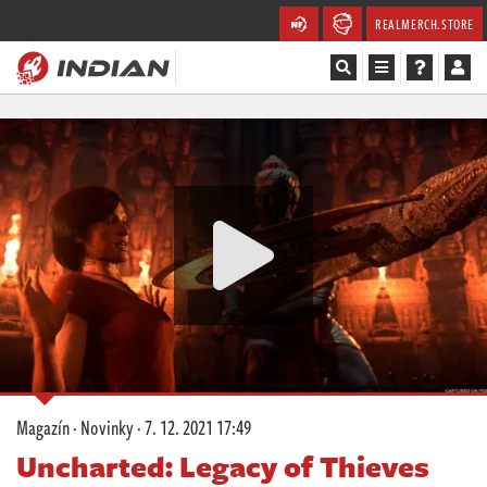
REALMERCH.STORE
Magazín
Recenze
Videa
Soutěže
Databáze
Komunita
Magazín
·
Novinky
·
7. 12. 2021 17:49
Redakce
Uncharted: Legacy of Thieves