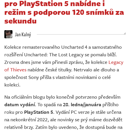
pro PlayStation 5 nabídne i
Živě
režim s podporou 120 snímků za
sekundu
Jan Kalný
Kolekce remasterovaného Uncharted 4 a samostatného
rozšíření Uncharted: The Lost Legacy se pomalu blíží.
Zrovna dnes jsme vám přinesli zprávu, že kolekce
Legacy
of Thieves
nabídne české titulky. Netrvalo ale dlouho a
společnost Sony přišla s vlastními novinkami o celé
kolekci.
Na oficiálním blogu bylo konečně potvrzeno především
datum vydání
. To spadá na
28. ledna/januára
příštího
roku pro
PlayStation 5
. Vydání PC verze je stále určena
na nekonkrétní 2022, ale novinky se prý máme dozvědět
relativně brzy. Zatím bylo uvedeno, že dostupná bude na