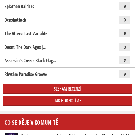
Splatoon Raiders
9
Denshattack!
9
The Alters: Last Variable
9
Doom: The Dark Ages |…
8
Assassin’s Creed: Black Flag…
7
Rhythm Paradise Groove
9
SEZNAM RECENZÍ
JAK HODNOTÍME
CO SE DĚJE V KOMUNITĚ