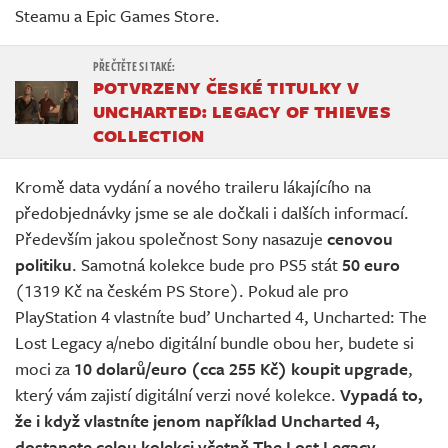
Steamu a Epic Games Store.
POTVRZENY ČESKÉ TITULKY V
UNCHARTED: LEGACY OF THIEVES
COLLECTION
Kromě data vydání a nového traileru lákajícího na
předobjednávky jsme se ale dočkali i dalších informací.
Především jakou společnost Sony nasazuje
cenovou
politiku
. Samotná kolekce bude pro PS5 stát
50 euro
(1319 Kč na českém PS Store). Pokud ale pro
PlayStation 4 vlastníte buď Uncharted 4, Uncharted: The
Lost Legacy a/nebo digitální bundle obou her, budete si
moci za
10 dolarů/euro (cca 255 Kč) koupit upgrade
,
který vám zajistí digitální verzi nové kolekce.
Vypadá to,
že i když vlastníte jenom například Uncharted 4,
dostanete celou kolekci včetně The Lost Legacy
.