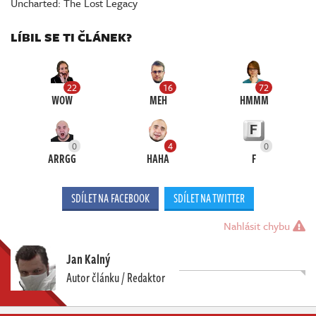
Uncharted: The Lost Legacy
LÍBIL SE TI ČLÁNEK?
22
16
72
WOW
MEH
HMMM
0
4
0
ARRGG
HAHA
F
SDÍLET NA FACEBOOK
SDÍLET NA TWITTER
Nahlásit chybu
Jan Kalný
Autor článku / Redaktor