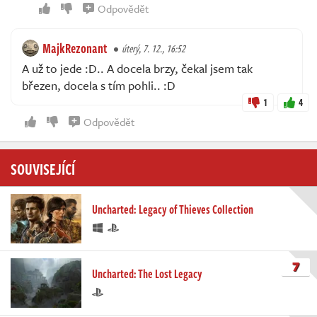
Odpovědět
MajkRezonant
úterý, 7. 12., 16:52
A už to jede :D.. A docela brzy, čekal jsem tak
březen, docela s tím pohli.. :D
1
4
Odpovědět
SOUVISEJÍCÍ
Uncharted: Legacy of Thieves Collection
7
Uncharted: The Lost Legacy