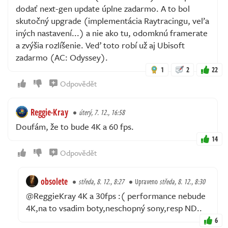
dodať next-gen update úplne zadarmo. A to bol
skutočný upgrade (implementácia Raytracingu, veľa
iných nastavení...) a nie ako tu, odomknú framerate
a zvýšia rozlíšenie. Veď toto robí už aj Ubisoft
zadarmo (AC: Odyssey).
1
2
22
Odpovědět
Reggie-Kray
úterý, 7. 12., 16:58
Doufám, že to bude 4K a 60 fps.
14
Odpovědět
obsolete
středa, 8. 12., 8:27
Upraveno
středa, 8. 12., 8:30
@ReggieKray 4K a 30fps :( performance nebude
4K,na to vsadim boty,neschopný sony,resp ND..
6