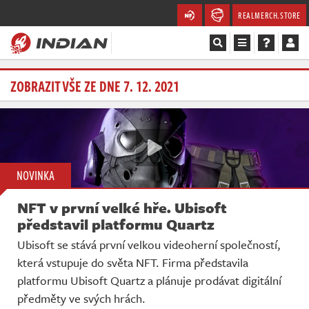
REALMERCH.STORE
Magazín
ZOBRAZIT VŠE ZE DNE 7. 12. 2021
Recenze
Videa
NOVINKA
Soutěže
NFT v první velké hře. Ubisoft
Databáze
představil platformu Quartz
Ubisoft se stává první velkou videoherní společností,
Komunita
která vstupuje do světa NFT. Firma představila
platformu Ubisoft Quartz a plánuje prodávat digitální
Redakce
předměty ve svých hrách.