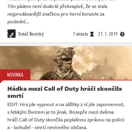
Tím pádem není dvakrát překvapivé, že se stala
nejprodávanější značkou pro herní konzole za
poslední…
Tomáš Novotný
1 minuta
27. 1. 2019
NOVINKA
Hádka mezi Call of Duty hráči skončila
smrtí
EDIT: Hra jde vypnout a na zážitky z ní jde zapomenout,
s lidským životem je to jinak. Rozepře mezi dvěma
hráči Call of Duty skončila poplašnou zprávou na policii
a - bohužel - smrtí nevinného občana.