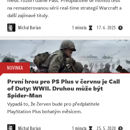
měsíc rozšíří Game Pass. Předplatitelé se mohou těšit
Živě
na remasterovanou sérii real-time strategií Warcraft a
další zajímavé tituly.
Michal Burian
1 minuta
17. 6. 2025
NOVINKA
První hrou pro PS Plus v červnu je Call
of Duty: WWII. Druhou může být
Spider-Man
Vypadá to, že červen bude pro předplatitele
PlayStation Plus bohatým měsícem.
Michal Burian
1 minuta
25. 5. 2020