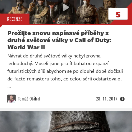
5
RECENZE
Prožijte znovu napínavé příběhy z
druhé světové války v Call of Duty:
World War II
Návrat do druhé světové války nebyl zrovna
jednoduchý. Museli jsme projít bohatou expanzí
futuristických dílů abychom se po dlouhé době dočkali
de-facto remasteru toho, co celou sérii odstartovalo.
…
Tomáš Otáhal
28. 11. 2017