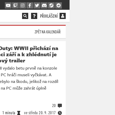
PŘIHLÁŠENÍ
ZPĚT NA KALENDÁŘ
 Duty: WWII přichází na
ci září a k zhlédnutí je
vý trailer
I vydalo betu prvně na konzole
PC hráči museli vyčkávat. A
bylo na škodu, jelikož na rozdíl
u na PC může zahrát úplně
20
1 minuta
ve středu
20. 9. 2017