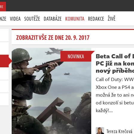
RE
NZE
VIDEA
SOUTĚŽE
DATABÁZE
KOMUNITA
REDAKCE
ŽIVĚ
ZOBRAZIT VŠE ZE DNE 20. 9. 2017
Beta Call of
NOVINKA
PC již na kon
nový příběho
Call of Duty: WWI
Xbox One a PS4 a 
možná že to ani ne
od konzolí si bet
každý!…
Tereza Krečová