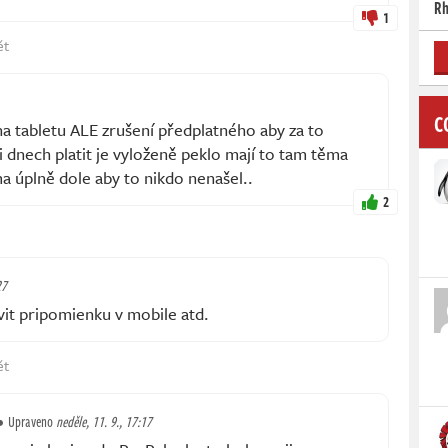
Rh
1
ět
C
 na tabletu ALE zrušení předplatného aby za to
 dnech platit je vyloženě peklo mají to tam těma
úplně dole aby to nikdo nenašel..
2
27
vit pripomienku v mobile atd.
ět
Upraveno
neděle, 11. 9., 17:17