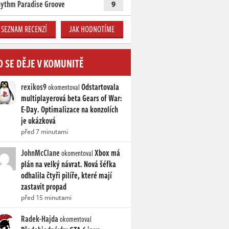
ythm Paradise Groove
9
SEZNAM RECENZÍ
JAK HODNOTÍME
O SE DĚJE V KOMUNITĚ
rexikos9
Odstartovala
okomentoval
multiplayerová beta Gears of War:
E-Day. Optimalizace na konzolích
je ukázková
před 7 minutami
JohnMcClane
Xbox má
okomentoval
plán na velký návrat. Nová šéfka
odhalila čtyři pilíře, které mají
zastavit propad
před 15 minutami
Radek-Hajda
okomentoval