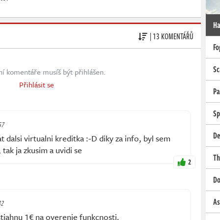
Ha
| 13 KOMENTÁŘŮ
Fo
Sc
ní komentáře musíš být přihlášen.
Přihlásit se
Pa
Sp
57
De
t dalsi virtualni kreditka :-D diky za info, byl sem
tak ja zkusim a uvidi se
Th
2
Do
As
32
 stiahnu 1€ na overenie funkcnosti.