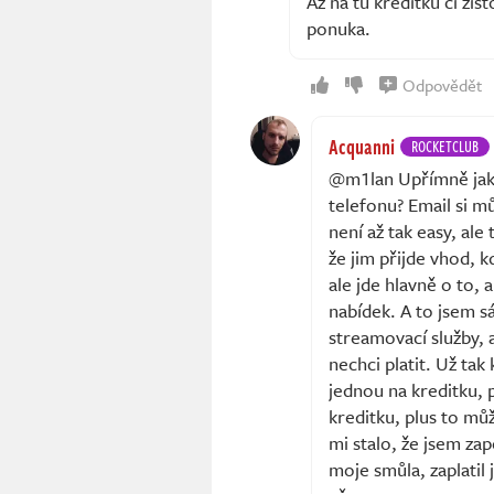
Az na tu kreditku ci zis
ponuka.
Odpovědět
Acquanni
ROCKETCLUB
@m1lan Upřímně jak j
telefonu? Email si m
není až tak easy, ale
že jim přijde vhod, 
ale jde hlavně o to, 
nabídek. A to jsem s
streamovací služby, 
nechci platit. Už tak
jednou na kreditku, p
kreditku, plus to mů
mi stalo, že jsem za
moje smůla, zaplatil