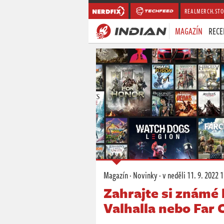
REALMERCH.STO
MAGAZÍN
RECE
Magazín
·
Novinky
·
v neděli
11. 9. 2022 
Zahrajte si známé 
Valhalla nebo Far 