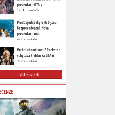
prezentace GTA VI
120 komentářů
Předobjednávky GTA 6 jsou
bezprecedentní. Nová
prezentace má…
42 komentářů
Vrchol chamtivosti? Rockstar
schytává kritiku za GTA 6
91 komentářů
VÍCE NOVINEK
ECENZE