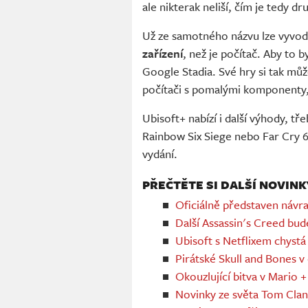
ale nikterak neliší, čím je tedy d
Už ze samotného názvu lze vyvod
zařízení
, než je počítač. Aby to 
Google Stadia. Své hry si tak může
počítači s pomalými komponenty, d
Ubisoft+ nabízí i další výhody, tř
Rainbow Six Siege nebo Far Cry 6
vydání.
PŘEČTĚTE SI DALŠÍ NOVINK
Oficiálně představen návr
Další Assassin's Creed bu
Ubisoft s Netflixem chystá 
Pirátské Skull and Bones v 
Okouzlující bitva v Mario 
Novinky ze světa Tom Clan