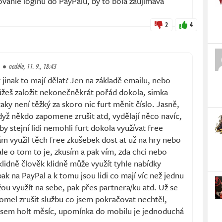
tovanie loginu do PayPalu, by to bola zaujimava
2
4
neděle, 11. 9., 18:43
inak to mají dělat? Jen na základě emailu, nebo
ůžeš založit nekonečněkrát pořád dokola, simka
 taky není těžký za skoro nic furt měnit číslo. Jasně,
když někdo zapomene zrušit atd, vydělají něco navíc,
aby stejní lidi nemohli furt dokola využívat free
ám využil těch free zkušebek dost at už na hry nebo
ale o tom to je, zkusím a pak vím, zda chci nebo
 klidně člověk klidně může využít tyhle nabídky
ak na PayPal a k tomu jsou lidi co mají víc než jednu
žou využít na sebe, pak přes partnera/ku atd. Už se
pomel zrušit službu co jsem pokračovat nechtěl,
 jsem holt měsíc, upomínka do mobilu je jednoduchá