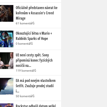
Oficiálně představen návrat ke
kořenům v Assassin's Creed
Mirage
61 komentářů
Okouzlující bitva v Mario +
Rabbids Sparks of Hope
0 komentářů
Už není cesty zpět. Sony
připomíná konec fyzických
nosičů na…
119 komentářů
EA má pod novým vlastníkem
šetřit. Zvažuje prodej studií
i…
50 komentářů
Rockstar odhalil datum velké