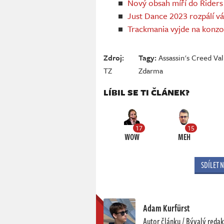
Nový obsah míří do Riders 
Just Dance 2023 rozpálí vá
Trackmania vyjde na konzo
Zdroj:
Tagy:
Assassin's Creed Val
TZ
Zdarma
LÍBIL SE TI ČLÁNEK?
17
15
WOW
MEH
SDÍLET 
Adam Kurfürst
Autor článku / Bývalý redak