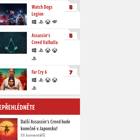
8
Watch Dogs
Legion
8
Assassin's
Creed Valhalla
7
Far Cry 6
EPŘEHLÉDNĚTE
Další Assassin's Creed bude
konečně v Japonsku!
55 komentářů