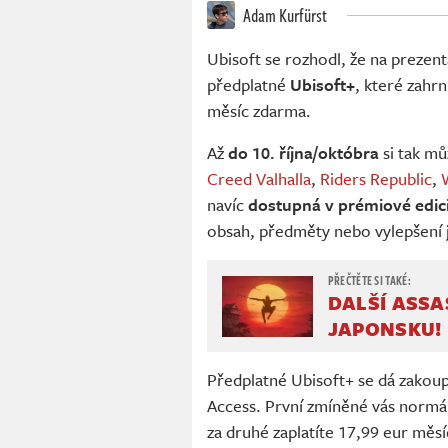
Adam Kurfürst
Ubisoft se rozhodl, že na preze
předplatné
Ubisoft+
, které zahrn
měsíc zdarma.
Až
do 10. října/októbra
si tak mů
Creed Valhalla
,
Riders Republic
,
navíc
dostupná v prémiové edic
obsah, předměty nebo vylepšení j
DALŠÍ ASSA
JAPONSKU!
Předplatné Ubisoft+ se dá zakoup
Access. První zmíněné vás normá
za druhé zaplatíte 17,99 eur měs