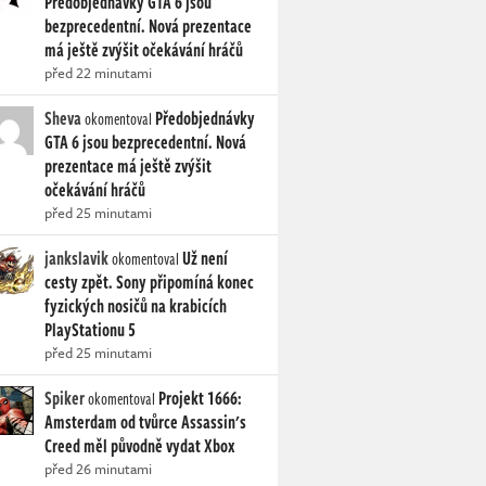
Předobjednávky GTA 6 jsou
bezprecedentní. Nová prezentace
má ještě zvýšit očekávání hráčů
před 22 minutami
Sheva
Předobjednávky
okomentoval
GTA 6 jsou bezprecedentní. Nová
prezentace má ještě zvýšit
očekávání hráčů
před 25 minutami
jankslavik
Už není
okomentoval
cesty zpět. Sony připomíná konec
fyzických nosičů na krabicích
PlayStationu 5
před 25 minutami
Spiker
Projekt 1666:
okomentoval
Amsterdam od tvůrce Assassin's
Creed měl původně vydat Xbox
před 26 minutami