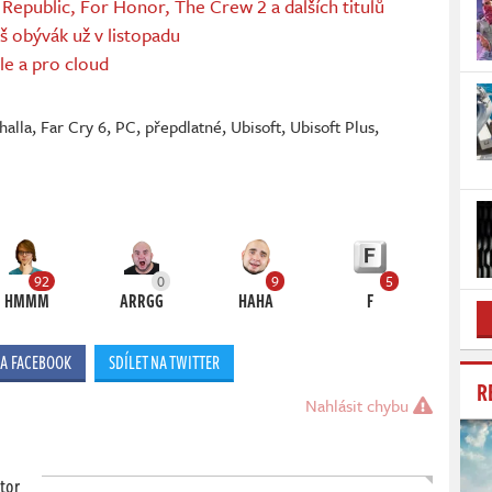
Republic, For Honor, The Crew 2 a dalších titulů
š obývák už v listopadu
le a pro cloud
halla
,
Far Cry 6
,
PC
,
přepdlatné
,
Ubisoft
,
Ubisoft Plus
,
92
0
9
5
HMMM
ARRGG
HAHA
F
NA FACEBOOK
SDÍLET NA TWITTER
R
Nahlásit chybu
tor