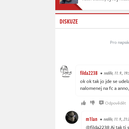
DISKUZE
Pro napsá
filda2238
neděle, 11. 9., 19:
ok ok tak jo jde se udela
nalomenej na fc a anno, 
Odpovědět
m1lan
neděle, 11. 9., 21:
@filda2238 Aj tak ti