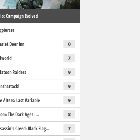
lo: Campaign Evolved
gpiercer
arlet Deer Inn
8
lworld
7
latoon Raiders
9
nshattack!
9
e Alters: Last Variable
9
om: The Dark Ages |…
8
sassin’s Creed: Black Flag…
7