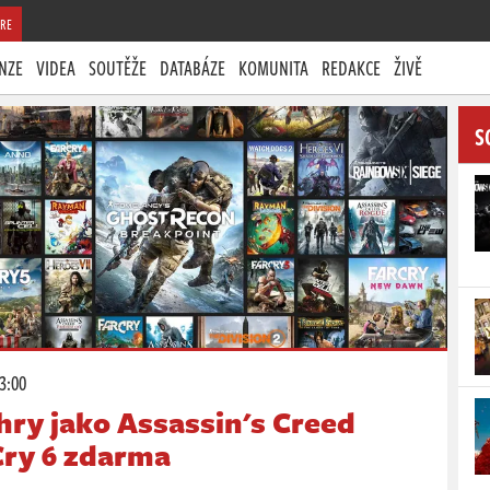
RE
NZE
VIDEA
SOUTĚŽE
DATABÁZE
KOMUNITA
REDAKCE
ŽIVĚ
S
13:00
hry jako Assassin's Creed
Cry 6 zdarma