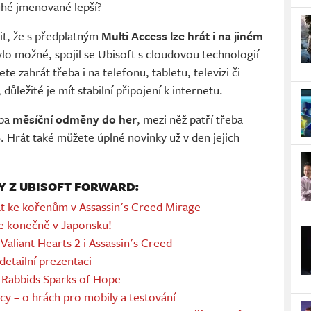
ruhé jmenované lepší?
it, že s předplatným
Multi Access lze hrát i na jiném
bylo možné, spojil se Ubisoft s cloudovou technologií
te zahrát třeba i na telefonu, tabletu, televizi či
ůležité je mít stabilní připojení k internetu.
eba
měsíční odměny do her
, mezi něž patří třeba
. Hrát také můžete úplné novinky už v den jejich
Y Z UBISOFT FORWARD:
at ke kořenům v Assassin's Creed Mirage
de konečně v Japonsku!
Valiant Hearts 2 i Assassin's Creed
detailní prezentaci
+ Rabbids Sparks of Hope
cy – o hrách pro mobily a testování