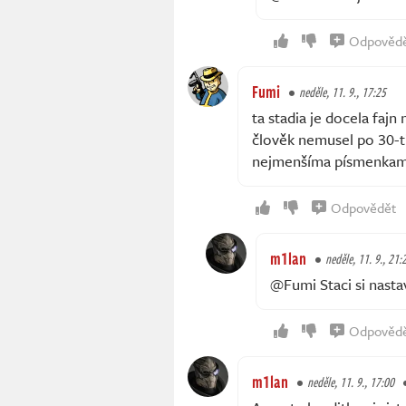
Odpověd
Fumi
neděle, 11. 9., 17:25
ta stadia je docela fajn
člověk nemusel po 30-ti
nejmenšíma písmenkama 
Odpovědět
m1lan
neděle, 11. 9., 21:
@Fumi Staci si nasta
Odpověd
m1lan
neděle, 11. 9., 17:00