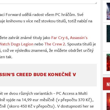
ntaci Forward udělá radost všem PC hráčům. Své
uje knihovnu s více než stovkou titulů, totiž nabízí na
žete zahrát známé tituly jako
Far Cry 6
,
Assassin's
Watch Dogs Legion
nebo
The Crew 2
. Spousta titulů je
i
, což ve výsledku znamená, že můžete obdržet určitý
en tak.
SSIN'S CREED BUDE KONEČNĚ V
N
it ve dvou různých variantách – PC Access a Multi
lně vyjde na 14,99 eur měsíčně (v přepočtu 370 Kč),
íčně (skoro 450 Kč v přepočtu). V dostupnosti her se