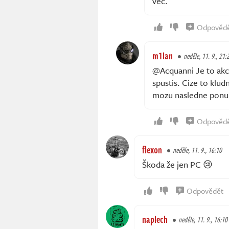
věc.
Odpověd
m1lan
neděle, 11. 9., 21:
@Acquanni Je to akci
spustis. Cize to klud
mozu nasledne ponuk
Odpověd
flexon
neděle, 11. 9., 16:10
Škoda že jen PC 😢
Odpovědět
naplech
neděle, 11. 9., 16:10