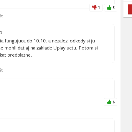
1
5
ět
25
a fungujuca do 10.10. a nezalezi odkedy si ju
ne mohli dat aj na zaklade Uplay uctu. Potom si
at predplatne.
ět
6