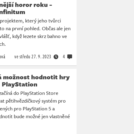
ější horor roku -
nfinitum
 projektem, který jeho tvůrci
 to na první pohled. Občas ale jen
vlášť, když lezete skrz bahno ve
ch.
ová
ve středu
27. 9. 2023
4
á možnost hodnotit hry
 PlayStation
ačíná do PlayStation Store
at pětihvězdičkový systém pro
ených pro PlayStation 5 a
odnotit bude možné jen vlastněné