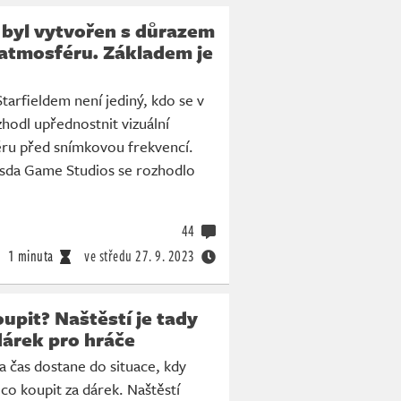
 byl vytvořen s důrazem
 atmosféru. Základem je
arfieldem není jediný, kdo se v
hodl upřednostnit vizuální
éru před snímkovou frekvencí.
esda Game Studios se rozhodlo
44
1 minuta
ve středu
27. 9. 2023
oupit? Naštěstí je tady
dárek pro hráče
a čas dostane do situace, kdy
 co koupit za dárek. Naštěstí