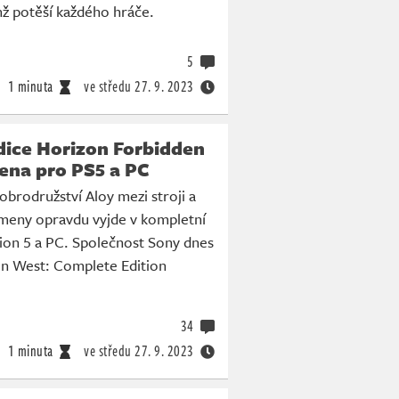
enž potěší každého hráče.
5
1 minuta
ve středu
27. 9. 2023
dice Horizon Forbidden
na pro PS5 a PC
brodružství Aloy mezi stroji a
meny opravdu vyjde v kompletní
tion 5 a PC. Společnost Sony dnes
n West: Complete Edition
34
1 minuta
ve středu
27. 9. 2023