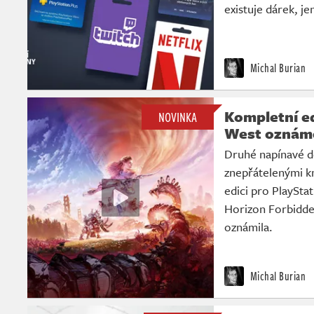
existuje dárek, j
Michal Burian
Kompletní e
NOVINKA
West oznáme
Druhé napínavé do
znepřátelenými k
edici pro PlaySta
Horizon Forbidde
oznámila.
Michal Burian