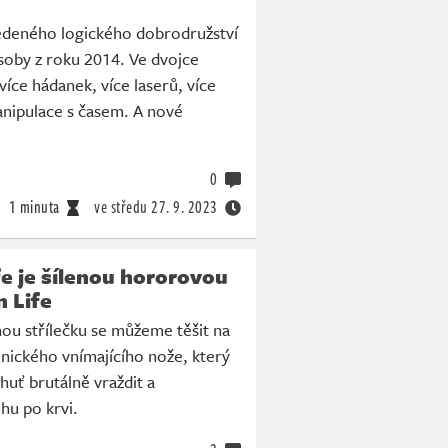
deného logického dobrodružství
soby z roku 2014. Ve dvojce
íce hádanek, více laserů, více
manipulace s časem. A nové
0
1 minuta
ve středu
27. 9. 2023
e je šílenou hororovou
n Life
ou střílečku se můžeme těšit na
onického vnímajícího nože, který
uť brutálně vraždit a
hu po krvi.