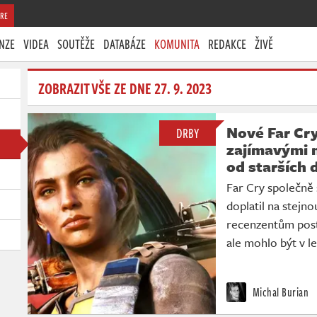
RE
NZE
VIDEA
SOUTĚŽE
DATABÁZE
KOMUNITA
REDAKCE
ŽIVĚ
ZOBRAZIT VŠE ZE DNE 27. 9. 2023
Nové Far Cry
DRBY
zajímavými n
od starších d
Far Cry společně 
doplatil na stejn
recenzentům post
ale mohlo být v l
Michal Burian