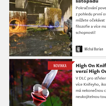
listopadu
Pokračování pove
z pohledu první o
můžete očekávat v
filozofie a více 
schopnosti!
Michal Burian
High On Knif
NOVINKA
verzí High O
V DLC pro střelen
více Knifeyho, ik
má nekonečnou ch
neukojitelnou tou