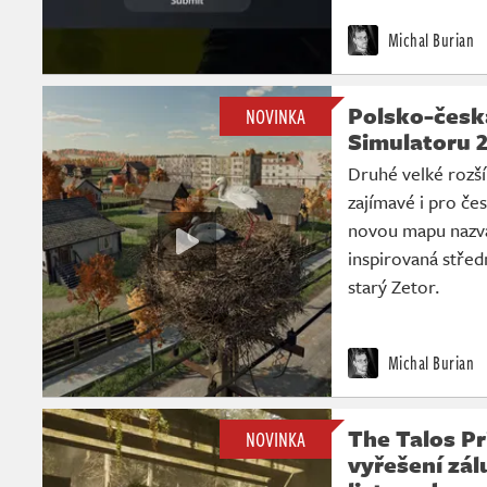
Michal Burian
Polsko-česk
NOVINKA
Simulatoru 
Druhé velké rozší
zajímavé i pro če
novou mapu nazva
inspirovaná střed
starý Zetor.
Michal Burian
The Talos Pr
NOVINKA
vyřešení zá