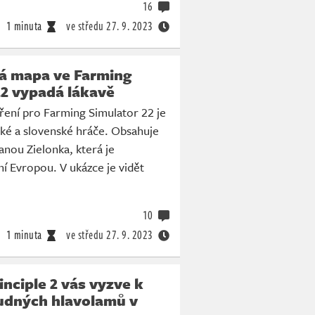
16
1 minuta
ve středu
27. 9. 2023
á mapa ve Farming
22 vypadá lákavě
ření pro Farming Simulator 22 je
ské a slovenské hráče. Obsahuje
nou Zielonka, která je
ní Evropou. V ukázce je vidět
10
1 minuta
ve středu
27. 9. 2023
inciple 2 vás vyzve k
ludných hlavolamů v