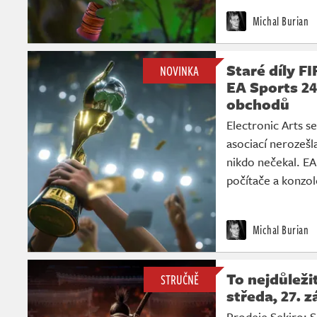
Michal Burian
Staré díly F
NOVINKA
EA Sports 24
obchodů
Electronic Arts s
asociací nerozešl
nikdo nečekal. EA
počítače a konzol
Michal Burian
To nejdůleži
STRUČNĚ
středa, 27. z
Prodeje Sekiro: 