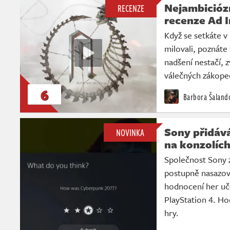
Nejambiciózn
RECENZE
recenze Ad I
Když se setkáte v
milovali, poznáte
nadšení nestačí, z
válečných zákope
6
Barbora Šaland
Sony přidáv
NOVINKA
na konzolích
Společnost Sony z
postupně nasazov
hodnocení her uč
PlayStation 4. H
hry.