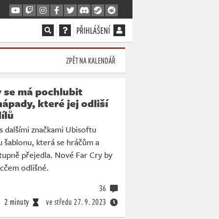
PŘIHLÁŠENÍ
ZPĚT NA KALENDÁŘ
 se má pochlubit
ápady, které jej odliší
ílů
s dalšími značkami Ubisoftu
ou šablonu, která se hráčům a
upně přejedla. Nové Far Cry by
ecčem odlišné.
36
2 minuty
ve středu
27. 9. 2023