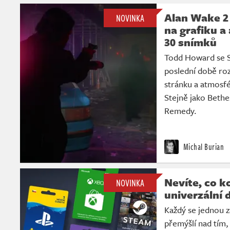
Alan Wake 2
NOVINKA
na grafiku a
30 snímků
Todd Howard se St
poslední době roz
stránku a atmosf
Stejně jako Beth
Remedy.
Michal Burian
Nevíte, co k
NOVINKA
univerzální 
Každý se jednou z
přemýšlí nad tím,