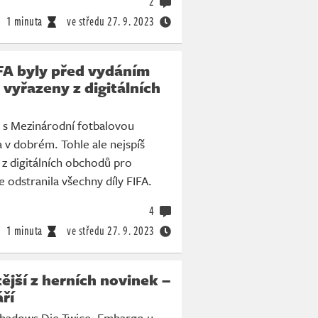
2
1 minuta
ve středu
27. 9. 2023
IFA byly před vydáním
 vyřazeny z digitálních
e s Mezinárodní fotbalovou
a v dobrém. Tohle ale nejspíš
 z digitálních obchodů pro
e odstranila všechny díly FIFA.
4
1 minuta
ve středu
27. 9. 2023
tější z herních novinek –
áří
Shadows Die Twice. Embargo u