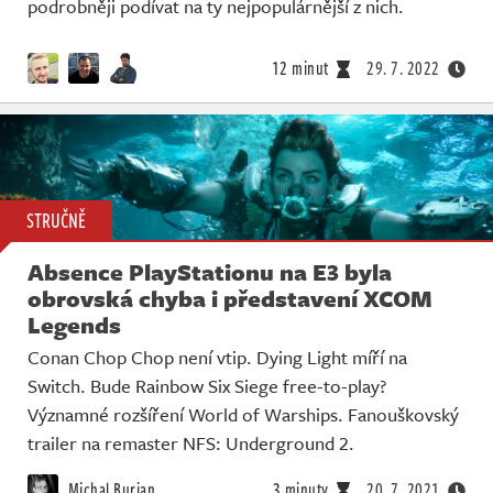
podrobněji podívat na ty nejpopulárnější z nich.
12 minut
29. 7. 2022
STRUČNĚ
Absence PlayStationu na E3 byla
obrovská chyba i představení XCOM
Legends
Conan Chop Chop není vtip. Dying Light míří na
Switch. Bude Rainbow Six Siege free-to-play?
Významné rozšíření World of Warships. Fanouškovský
trailer na remaster NFS: Underground 2.
Michal Burian
3 minuty
20. 7. 2021