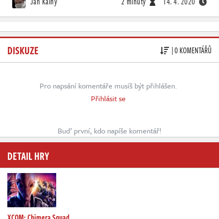
Jan Kalný
2 minuty
14. 4. 2020
DISKUZE
| 0 KOMENTÁŘŮ
Pro napsání komentáře musíš být přihlášen.
Přihlásit se
Buď první, kdo napíše komentář!
DETAIL HRY
XCOM: Chimera Squad