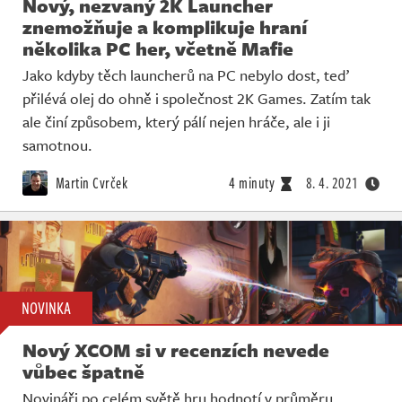
Nový, nezvaný 2K Launcher
znemožňuje a komplikuje hraní
několika PC her, včetně Mafie
Jako kdyby těch launcherů na PC nebylo dost, teď
přilévá olej do ohně i společnost 2K Games. Zatím tak
ale činí způsobem, který pálí nejen hráče, ale i ji
samotnou.
Martin Cvrček
4 minuty
8. 4. 2021
NOVINKA
Nový XCOM si v recenzích nevede
vůbec špatně
Novináři po celém světě hru hodnotí v průměru