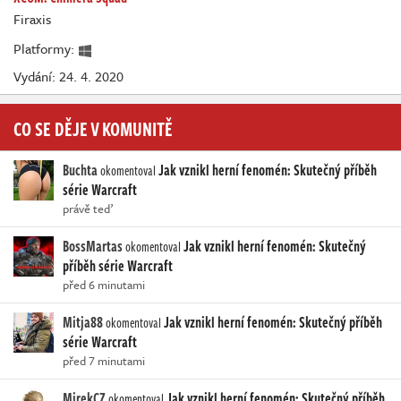
Firaxis
Platformy:
Vydání: 24. 4. 2020
CO SE DĚJE V KOMUNITĚ
Buchta
Jak vznikl herní fenomén: Skutečný příběh
okomentoval
série Warcraft
právě teď
BossMartas
Jak vznikl herní fenomén: Skutečný
okomentoval
příběh série Warcraft
před 6 minutami
Mitja88
Jak vznikl herní fenomén: Skutečný příběh
okomentoval
série Warcraft
před 7 minutami
MirekCZ
Jak vznikl herní fenomén: Skutečný příběh
okomentoval