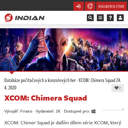
REALMERCH.STORE
Magazín
Recenze
Videa
Soutěže
Databáze počítačových a konzolových her
·
XCOM: Chimera Squad
24.
4. 2020
Databáze
2
XCOM: Chimera Squad
Komunita
Vývojář: Firaxis · Vydavatel: 2K · Dostupné pro:
Redakce
XCOM: Chimer Squad je dalším dílem série XCOM, který