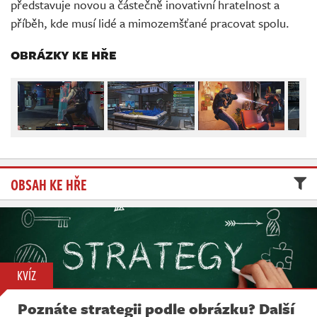
představuje novou a částečně inovativní hratelnost a
Živě
příběh, kde musí lidé a mimozemšťané pracovat spolu.
OBRÁZKY KE HŘE
OBSAH KE HŘE
KVÍZ
Poznáte strategii podle obrázku? Další