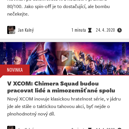
80/100. Jako spin-off je to dostačující, ale bombu
nečekejte.
Jan Kalný
1 minuta
24. 4. 2020
NOVINKA
V XCOM: Chimera Squad budou
pracovat lidé a mimozemšťané spolu
Nový XCOM inovuje klasickou hratelnost série, v jádru
jde ale stále o taktickou tahovou akci, byť nejde o
plnohodnotný nový díl.