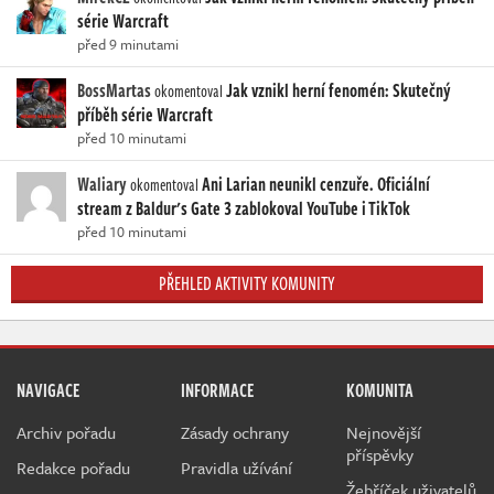
série Warcraft
před 9 minutami
BossMartas
Jak vznikl herní fenomén: Skutečný
okomentoval
příběh série Warcraft
před 10 minutami
Waliary
Ani Larian neunikl cenzuře. Oficiální
okomentoval
stream z Baldur's Gate 3 zablokoval YouTube i TikTok
před 10 minutami
PŘEHLED AKTIVITY KOMUNITY
NAVIGACE
INFORMACE
KOMUNITA
Archiv pořadu
Zásady ochrany
Nejnovější
příspěvky
Redakce pořadu
Pravidla užívání
Žebříček uživatelů