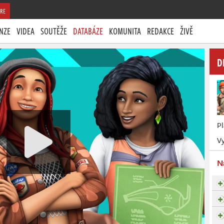
RE
NZE
VIDEA
SOUTĚŽE
DATABÁZE
KOMUNITA
REDAKCE
ŽIVĚ
D
P
Vy
N