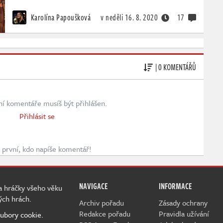
Karolína Papoušková
v neděli
16. 8. 2020
17
| 0 KOMENTÁŘŮ
ní komentáře musíš být přihlášen.
Přihlásit se
první, kdo napíše komentář!
NAVIGACE
INFORMACE
 a hráčky všeho věku
ých hrách.
Archiv pořadu
Zásady ochrany
Redakce pořadu
Pravidla užívání
ubory cookie.