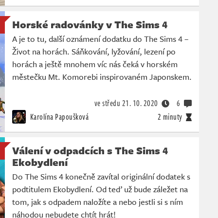
Horské radovánky v The Sims 4
A je to tu, další oznámení dodatku do The Sims 4 –
Život na horách. Sáňkování, lyžování, lezení po
horách a ještě mnohem víc nás čeká v horském
městečku Mt. Komorebi inspirovaném Japonskem.
ve středu
21. 10. 2020
6
Karolína Papoušková
2 minuty
Válení v odpadcích s The Sims 4
Ekobydlení
Do The Sims 4 konečně zavítal originální dodatek s
podtitulem Ekobydlení. Od teď už bude záležet na
tom, jak s odpadem naložíte a nebo jestli si s ním
náhodou nebudete chtít hrát!