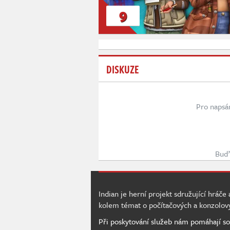
9
DISKUZE
Pro napsá
Buď 
Indian je herní projekt sdružující hráče
kolem témat o počítačových a konzolov
Při poskytování služeb nám pomáhají so