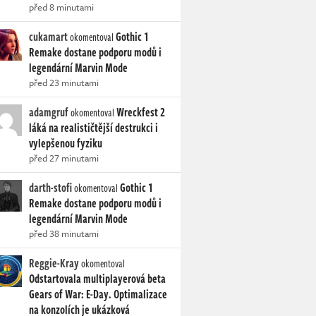
před 8 minutami
cukamart
Gothic 1
okomentoval
Remake dostane podporu modů i
legendární Marvin Mode
před 23 minutami
adamgruf
Wreckfest 2
okomentoval
láká na realističtější destrukci i
vylepšenou fyziku
před 27 minutami
darth-stofi
Gothic 1
okomentoval
Remake dostane podporu modů i
legendární Marvin Mode
před 38 minutami
Reggie-Kray
okomentoval
Odstartovala multiplayerová beta
Gears of War: E-Day. Optimalizace
na konzolích je ukázková