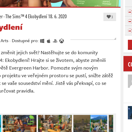
er
·
The Sims™ 4 Ekobydlení
18. 6. 2020
3
ydlení
c Arts · Dostupné pro:
 změnit jejich svět? Nastěhujte se do komunity
4: Ekobydlení! Hrajte si se životem, abyste změnili
C
světě Evergreen Harbor. Pomozte svým novým
rojektu ve veřejném prostoru se pustí, snižte zátěž
ak se vaše sousedství mění. Jistě vás překvapí, co se
určovat pravidla.