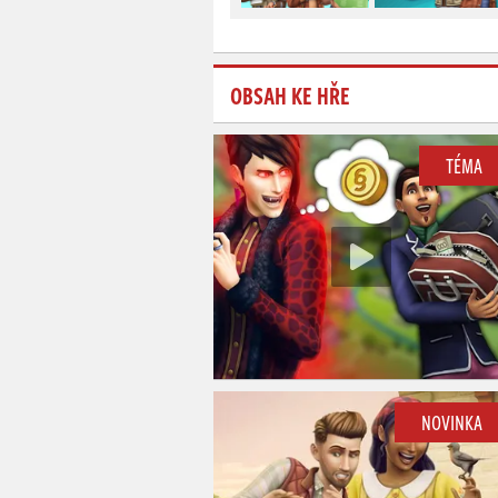
OBSAH KE HŘE
TÉMA
NOVINKA