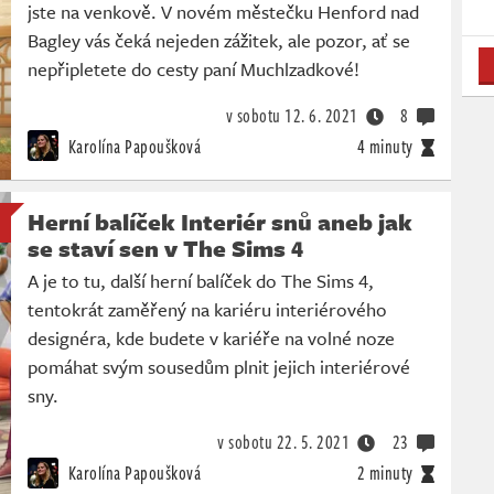
jste na venkově. V novém městečku Henford nad
Bagley vás čeká nejeden zážitek, ale pozor, ať se
nepřipletete do cesty paní Muchlzadkové!
v sobotu
12. 6. 2021
8
Karolína Papoušková
4 minuty
Herní balíček Interiér snů aneb jak
se staví sen v The Sims 4
A je to tu, další herní balíček do The Sims 4,
tentokrát zaměřený na kariéru interiérového
designéra, kde budete v kariéře na volné noze
pomáhat svým sousedům plnit jejich interiérové
sny.
v sobotu
22. 5. 2021
23
Karolína Papoušková
2 minuty