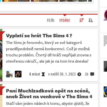
FILTR:
VYDÁNO
Vyplatí se hrát The Sims 4 ?
The Sims je fenomén, který ve své kategorii
pravděpodobně nemá konkurenci. Což je možná
trochu problém. Čtvrtý díl hráči nepřijali zrovna s
otevřenou náručí., ale jak je na tom hra dneska?
8 minut
v neděli
30. 1. 2022
26
Paní Muchlzadková opět na scéně,
aneb Život na venkově v The Sims 4
Stačí vám jeden nádech k tomu, abyste zjistili, že