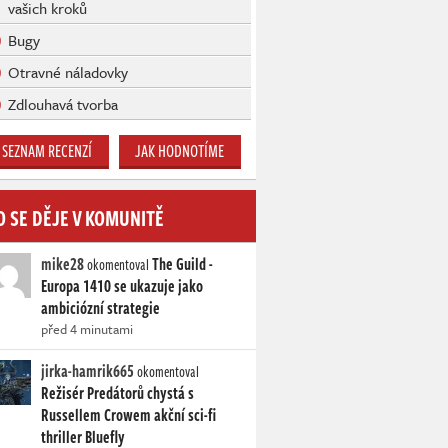
vašich kroků
Bugy
Otravné náladovky
Zdlouhavá tvorba
SEZNAM RECENZÍ
JAK HODNOTÍME
O SE DĚJE V KOMUNITĚ
mike28
The Guild -
okomentoval
Europa 1410 se ukazuje jako
ambiciózní strategie
před 4 minutami
jirka-hamrik665
okomentoval
Režisér Predátorů chystá s
Russellem Crowem akční sci-fi
thriller Bluefly