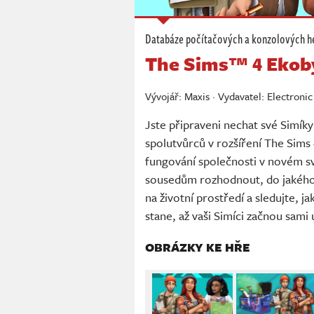
Databáze počítačových a konzolových h
The Sims™ 4 Ekob
Vývojář: Maxis · Vydavatel: Electroni
Jste připraveni nechat své Simíky
spolutvůrců v rozšíření The Sims 
fungování společnosti v novém 
sousedům rozhodnout, do jakého p
na životní prostředí a sledujte, j
stane, až vaši Simíci začnou sami 
OBRÁZKY KE HŘE