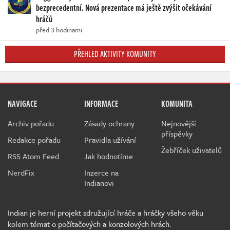
bezprecedentní. Nová prezentace má ještě zvýšit očekávání
hráčů
před 3 hodinami
PŘEHLED AKTIVITY KOMUNITY
NAVIGACE
INFORMACE
KOMUNITA
Archiv pořadu
Zásady ochrany
Nejnovější
příspěvky
Redakce pořadu
Pravidla užívání
Žebříček uživatelů
RSS Atom Feed
Jak hodnotíme
NerdFix
Inzerce na
Indianovi
Indian je herní projekt sdružující hráče a hráčky všeho věku
kolem témat o počítačových a konzolových hrách.