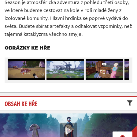
Season je atmosférická adventura z pohledu třetí osoby,
Živě
ve které budeme cestovat na kole v roli mladé ženy z
izolované komunity. Hlavní hrdinka se poprvé vydává do
světa. Budete sbírat artefakty a odhalovat vzpomínky, než
tajemná kataklyzma všechno smyje.
OBRÁZKY KE HŘE
OBSAH KE HŘE