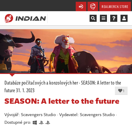
REALMERCH.STORE
Magazín
Recenze
Videa
Soutěže
Databáze počítačových a konzolových her
·
SEASON: A letter to the
future
31. 1. 2023
Databáze
1
SEASON: A letter to the future
Komunita
Vývojář: Scavengers Studio · Vydavatel: Scavengers Studio ·
Redakce
Dostupné pro: