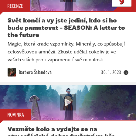
9
RECENZE
Svět končí a vy jste jediní, kdo si ho
bude pamatovat - SEASON: A letter to
the future
Magie, která krade vzpomínky. Minerály, co způsobují
celosvětovou amnézii. Zkuste udělat cokoliv je ve
vašich silách proti zapomenutí své minulosti.
Barbora Šalandová
30. 1. 2023
NOVINKA
Vezměte kolo a vydejte se na
atmosférické dobrodružství ve hře