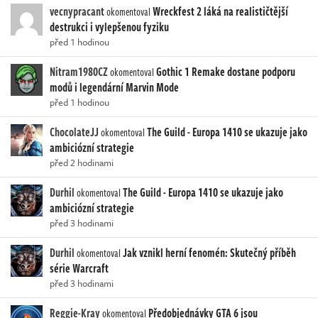
vecnypracant
Wreckfest 2 láká na realističtější
okomentoval
destrukci i vylepšenou fyziku
před 1 hodinou
Nitram1980CZ
Gothic 1 Remake dostane podporu
okomentoval
modů i legendární Marvin Mode
před 1 hodinou
ChocolateJJ
The Guild - Europa 1410 se ukazuje jako
okomentoval
ambiciózní strategie
před 2 hodinami
Durhil
The Guild - Europa 1410 se ukazuje jako
okomentoval
ambiciózní strategie
před 3 hodinami
Durhil
Jak vznikl herní fenomén: Skutečný příběh
okomentoval
série Warcraft
před 3 hodinami
Reggie-Kray
Předobjednávky GTA 6 jsou
okomentoval