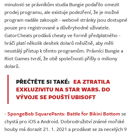
minulosti se právníkům studia Bungie podařilo omezit
prodej programu, ale existuje podezření, že je možné
program nadále zakoupit - webové stránky jsou dostupné
pouze pro registrované a důvěryhodné uživatele.
GatorCheats prodává cheaty ve formě předplatného -
hráči platí několik desítek dolarů měsíčně, aby měli
neustálý přístup k těmto programům. Právníci Bungie a
Riot Games tvrdí, že obě společnosti přišly o miliony
dolarů.
PŘEČTĚTE SI TAKÉ:
EA ZTRATILA
EXKLUZIVITU NA STAR WARS. DO
VÝVOJE SE POUŠTÍ UBISOFT
-
SpongeBob SquarePants: Battle for Bikini Bottom
se
chystá pro iOS a Android. Dobrodružství známé mořské
houby má dorazit 21. 1. 2021 a prodávat se za necelých 9