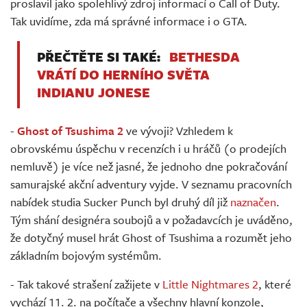
proslavil jako spolehlivý zdroj informací o Call of Duty.
Tak uvidíme, zda má správné informace i o GTA.
PŘEČTĚTE SI TAKÉ:
BETHESDA
VRÁTÍ DO HERNÍHO SVĚTA
INDIANU JONESE
-
Ghost of Tsushima 2
ve vývoji? Vzhledem k
obrovskému úspěchu v recenzích i u hráčů (o prodejích
nemluvě) je více než jasné, že jednoho dne pokračování
samurajské akční adventury vyjde. V seznamu pracovních
nabídek studia Sucker Punch byl druhý díl již
naznačen
.
Tým shání designéra soubojů a v požadavcích je uváděno,
že dotyčný musel hrát Ghost of Tsushima a rozumět jeho
základním bojovým systémům.
- Tak takové strašení zažijete v
Little Nightmares 2
, které
vychází 11. 2. na počítače a všechny hlavní konzole,