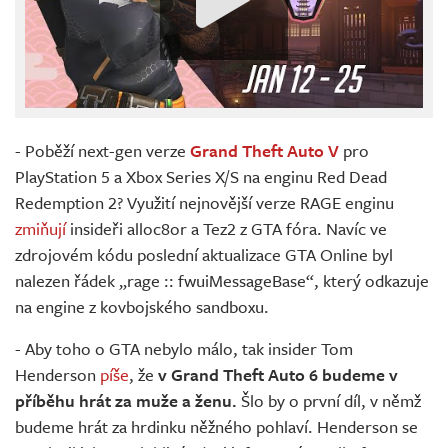
- Poběží next-gen verze
Grand Theft Auto V
pro
PlayStation 5 a Xbox Series X/S na enginu Red Dead
Redemption 2? Využití nejnovější verze RAGE enginu
zmiňují
insideři alloc8or a Tez2 z GTA fóra. Navíc ve
zdrojovém kódu poslední aktualizace GTA Online byl
nalezen řádek „rage :: fwuiMessageBase“, který odkazuje
na engine z kovbojského sandboxu.
- Aby toho o GTA nebylo málo, tak insider Tom
Henderson
píše
, že
v Grand Theft Auto 6 budeme v
příběhu hrát za muže a ženu.
Šlo by o první díl, v němž
budeme hrát za hrdinku něžného pohlaví. Henderson se