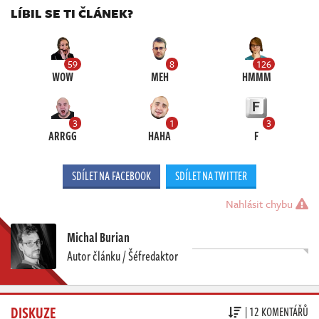
LÍBIL SE TI ČLÁNEK?
59
8
126
WOW
MEH
HMMM
3
1
3
ARRGG
HAHA
F
SDÍLET NA FACEBOOK
SDÍLET NA TWITTER
Nahlásit chybu
Michal Burian
Autor článku / Šéfredaktor
DISKUZE
| 12 KOMENTÁŘŮ