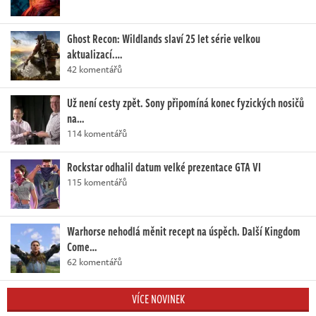
Ghost Recon: Wildlands slaví 25 let série velkou
aktualizací.…
42 komentářů
Už není cesty zpět. Sony připomíná konec fyzických nosičů
na…
114 komentářů
Rockstar odhalil datum velké prezentace GTA VI
115 komentářů
Warhorse nehodlá měnit recept na úspěch. Další Kingdom
Come…
62 komentářů
VÍCE NOVINEK