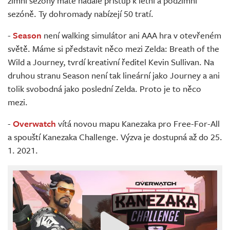
zimní sezóny máte nadále přístup k letní a podzimní
sezóně. Ty dohromady nabízejí 50 tratí.
-
Season
není walking simulátor ani AAA hra v otevřeném
světě. Máme si představit něco mezi Zelda: Breath of the
Wild a Journey, tvrdí kreativní ředitel Kevin Sullivan. Na
druhou stranu Season není tak lineární jako Journey a ani
tolik svobodná jako poslední Zelda. Proto je to něco
mezi.
-
Overwatch
vítá novou mapu Kanezaka pro Free-For-All
a spouští Kanezaka Challenge. Výzva je dostupná až do 25.
1. 2021.