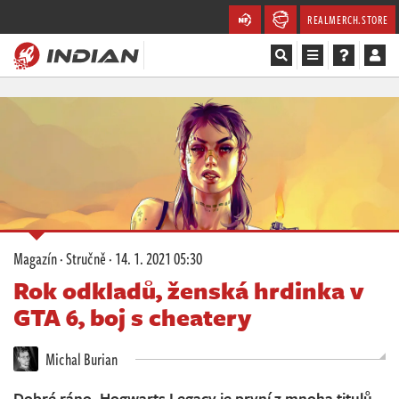
REALMERCH.STORE
Magazín
Recenze
Videa
Soutěže
Magazín
·
Stručně
·
14. 1. 2021 05:30
Databáze
Rok odkladů, ženská hrdinka v
GTA 6, boj s cheatery
Komunita
Michal Burian
Redakce
Dobré ráno. Hogwarts Legacy je první z mnoha titulů,