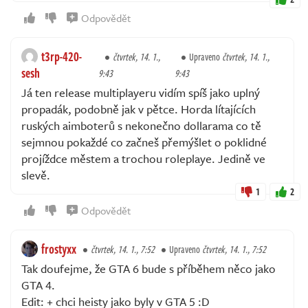
Odpovědět
t3rp-420-
čtvrtek, 14. 1.,
Upraveno
čtvrtek, 14. 1.,
sesh
9:43
9:43
Já ten release multiplayeru vidím spíš jako uplný
propadák, podobně jak v pětce. Horda lítajících
ruských aimboterů s nekonečno dollarama co tě
sejmnou pokaždé co začneš přemýšlet o poklidné
projíždce městem a trochou roleplaye. Jedině ve
slevě.
1
2
Odpovědět
frostyxx
čtvrtek, 14. 1., 7:52
Upraveno
čtvrtek, 14. 1., 7:52
Tak doufejme, že GTA 6 bude s příběhem něco jako
GTA 4.
Edit: + chci heisty jako byly v GTA 5 :D