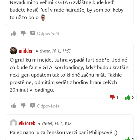
Nevadí mi to veľmi k GTA 6 zvláštne bude keď
budete kosiť ľudí v rade najradšej by som bol keby
to už to bolo
Odpovědět
midder
čtvrtek, 14. 1., 11:53
O grafiku mi nejde, ta hra vypadá furt dobře. Jediné
co bude fajn v GTA jsou loadingy, když budou kratší s
next-gen updatem tak to klidně začnu hrát. Takhle
prostě ne, odmítám sedět z hodiny hraní celých
20minut v loadingu.
1
5
Odpovědět
viktorek
čtvrtek, 14. 1., 9:52
Palec nahoru za ženskou verzi paní Philipsové ;)
2