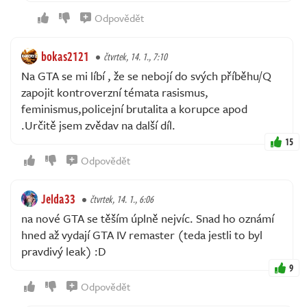
Odpovědět
bokas2121
čtvrtek, 14. 1., 7:10
Na GTA se mi líbí , že se nebojí do svých příběhu/Q
zapojit kontroverzní témata rasismus,
feminismus,policejní brutalita a korupce apod
.Určitě jsem zvědav na další díl.
15
Odpovědět
Jelda33
čtvrtek, 14. 1., 6:06
na nové GTA se těším úplně nejvíc. Snad ho oznámí
hned až vydají GTA IV remaster (teda jestli to byl
pravdivý leak) :D
9
Odpovědět