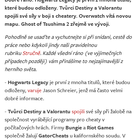
Živě
které budou odloženy. Tvůrci Destiny a Valorantu
spojili své síly v boji s cheatery. Overwatch vítá novou
mapu. Ghost of Tsushima 2 zřejmě ve vývoji.
Pohodlně se usaďte a vychutnejte si při snídani, cestě do
práce nebo kdykoli jindy naši pravidelnou
rubriku
Stručně
. Každé všední ráno (ve výjimečných
případech později) vám přinášíme to nejzajímavější z
herního světa.
-
Hogwarts Legacy
je první z mnoha titulů, které budou
odloženy,
varuje
Jason Schreier, jenž má často velmi
dobré informace.
-
Tvůrci Destiny a Valorantu
spojili
své síly při žalobě na
společnost vyrábějící programy pro cheaty v
počítačových hrách. Firmy
Bungie
a
Riot Games
společně žalují
GatorCheats
u kalifornského soudu. V