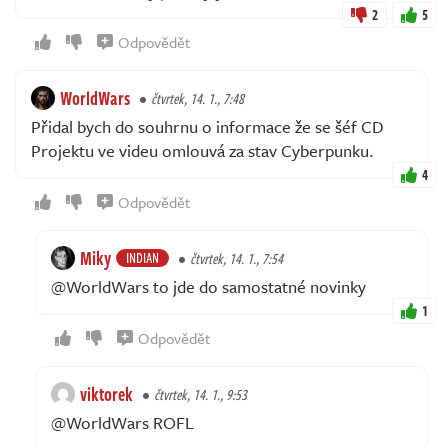
2
5
Odpovědět
WorldWars
čtvrtek, 14. 1., 7:48
Přidal bych do souhrnu o informace že se šéf CD
Projektu ve videu omlouvá za stav Cyberpunku.
4
Odpovědět
Miky
INDIAN
čtvrtek, 14. 1., 7:54
@WorldWars to jde do samostatné novinky
1
Odpovědět
viktorek
čtvrtek, 14. 1., 9:53
@WorldWars ROFL