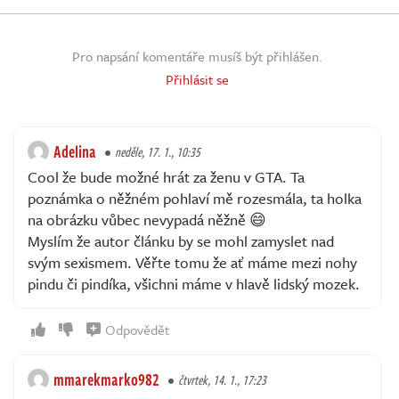
Pro napsání komentáře musíš být přihlášen.
Přihlásit se
Adelina
neděle, 17. 1., 10:35
Cool že bude možné hrát za ženu v GTA. Ta
poznámka o něžném pohlaví mě rozesmála, ta holka
na obrázku vůbec nevypadá něžně 😄
Myslím že autor článku by se mohl zamyslet nad
svým sexismem. Věřte tomu že ať máme mezi nohy
pindu či pindíka, všichni máme v hlavě lidský mozek.
Odpovědět
mmarekmarko982
čtvrtek, 14. 1., 17:23