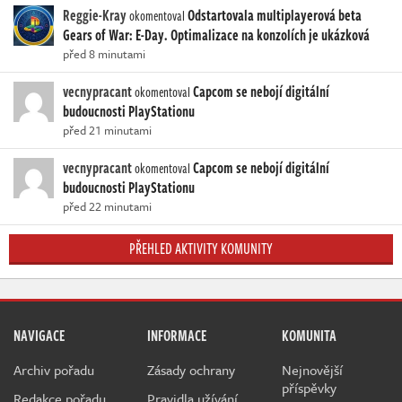
Reggie-Kray
Odstartovala multiplayerová beta
okomentoval
Gears of War: E-Day. Optimalizace na konzolích je ukázková
před 8 minutami
vecnypracant
Capcom se nebojí digitální
okomentoval
budoucnosti PlayStationu
před 21 minutami
vecnypracant
Capcom se nebojí digitální
okomentoval
budoucnosti PlayStationu
před 22 minutami
PŘEHLED AKTIVITY KOMUNITY
NAVIGACE
INFORMACE
KOMUNITA
Archiv pořadu
Zásady ochrany
Nejnovější
příspěvky
Redakce pořadu
Pravidla užívání