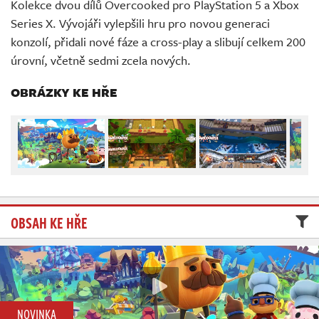
Kolekce dvou dílů Overcooked pro PlayStation 5 a Xbox
Živě
Series X. Vývojáři vylepšili hru pro novou generaci
konzolí, přidali nové fáze a cross-play a slibují celkem 200
úrovní, včetně sedmi zcela nových.
OBRÁZKY KE HŘE
OBSAH KE HŘE
NOVINKA