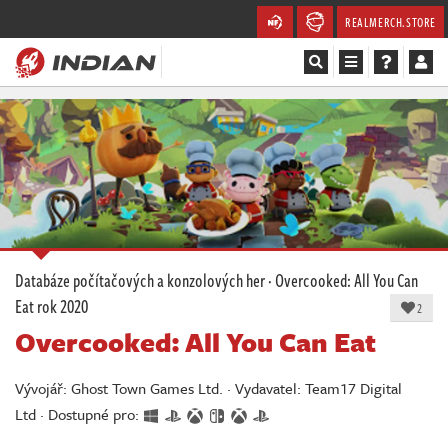
REALMERCH.STORE
Magazín
Recenze
Videa
Soutěže
Databáze počítačových a konzolových her
·
Overcooked: All You Can
Eat
rok 2020
Databáze
2
Overcooked: All You Can Eat
Komunita
Vývojář: Ghost Town Games Ltd. · Vydavatel: Team17 Digital
Redakce
Ltd · Dostupné pro: