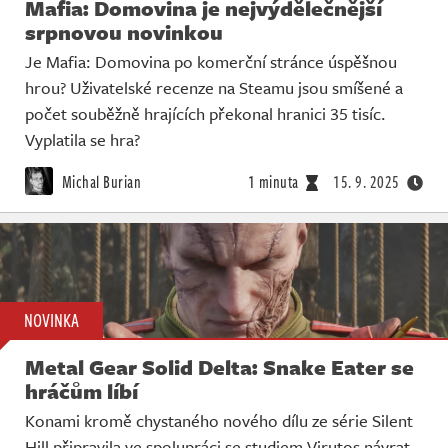
Mafia: Domovina je nejvýdělečnější
srpnovou novinkou
Je Mafia: Domovina po komerční stránce úspěšnou
hrou? Uživatelské recenze na Steamu jsou smíšené a
počet souběžně hrajících překonal hranici 35 tisíc.
Vyplatila se hra?
Michal Burian
1 minuta
15. 9. 2025
NOVINKA
Metal Gear Solid Delta: Snake Eater se
hráčům líbí
Konami kromě chystaného nového dílu ze série Silent
Hill připravila ve spolupráci se studiem Virutos návrat