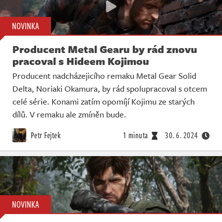
NOVINKA
Producent Metal Gearu by rád znovu
pracoval s Hideem Kojimou
Producent nadcházejicího remaku Metal Gear Solid
Delta, Noriaki Okamura, by rád spolupracoval s otcem
celé série. Konami zatím opomíjí Kojimu ze starých
dílů. V remaku ale zmíněn bude.
Petr Fejtek
1 minuta
30. 6. 2024
NOVINKA