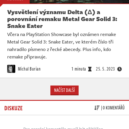
Vysvětlení významu Delta (Δ) a
porovnání remaku Metal Gear Solid 3:
Snake Eater
Včera na PlayStation Showcase byl oznámen remake
Metal Gear Solid 3: Snake Eater, ve kterém číslo tři
nahradilo písmeno z řecké abecedy. Plus info, kdo
remake připravuje.
Michal Burian
1 minuta
25. 5. 2023
NAČÍST DALŠÍ
DISKUZE
| 0 KOMENTÁŘŮ
Pro napsání komentáře musíš být přihlášen.