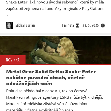
Snake Eater láká novou úvodní sekvencí, která by měla
zapůsobit zejména na fanoušky originálu z PlayStationu
2.
Michal Burian
1 minuta
23. 5. 2025
NOVINKA
Metal Gear Solid Delta: Snake Eater
nabídne původní obsah, včetně
odvážnějších scén
Pokud se někdo bál o cenzuru, tak po čerstvé
klasifikaci ratingové agentury ESRB může být klidnější.
Moderní předělávka zůstává věrná původnímu
materiálu, včetně explicitnějších scén.