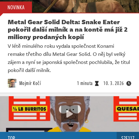
NOVINKA
Metal Gear Solid Delta: Snake Eater
pokořil další milník a na kontě má již 2
miliony prodaných kopií
V létě minulého roku vydala společnost Konami
remake třetího dílu Metal Gear Solid. O něj byl velký
zájem a nyní se japonská společnost pochlubila, že titul
pokořil další milník.
Mojmír Kočí
1 minuta
10. 3. 2026
TOP
S2E117