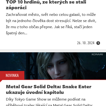
TOP 10 hrdinů, ze kterých se stali
záporáci
Zachraňovat město, svět nebo celou galaxii, to může
být na jednoho člověka dost stresující. Nelze se divit,
že mu z toho občas přepne. Jak se říká, stačí jeden
špatný den…
26. 10. 2024
NOVINKA
Metal Gear Solid Delta: Snake Eater
ukazuje úvodní kapitolu
Díky Tokyo Game Show se můžeme podívat na
příběhový trailer lákající na Metal Gear Solid Delta: