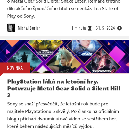
o Metal Gear Solid Delta: Snake Eater. Remake třetího
dílu akčního špionážního titulu se neukázal na State of
Play od Sony.
Michal Burian
1 minuta
31. 5. 2024
NOVINKA
PlayStation láká na letošní hry.
Potvrzuje Metal Gear Solid a Silent Hill
2
Sony se snaží přesvědčit, že letošní rok bude pro
majitele PlayStationu 5 skvělý. Po článku na oficiálním
blogu přichází dvouminutové video se sestřihem her,
které během následujících měsíců vyjdou.