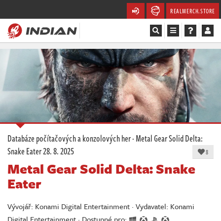
REALMERCH.STORE
Magazín
Recenze
Videa
Soutěže
Databáze počítačových a konzolových her
·
Metal Gear Solid Delta:
Snake Eater
28. 8. 2025
Databáze
8
Metal Gear Solid Delta: Snake
Komunita
Eater
Redakce
Vývojář: Konami Digital Entertainment · Vydavatel: Konami
Digital Entertainment · Dostupné pro: