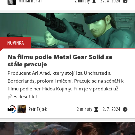
Michal Burian
2 minuty
27. 8. 2024
NOVINKA
Na filmu podle Metal Gear Solid se
stále pracuje
Producent Ari Arad, který stojí i za Uncharted a
Borderlands, prolomil mlčení. Pracuje se na scénáři k
filmu podle her Hidea Kojimy. Film je v produkci už
přes deset let.
Petr Fejtek
2 minuty
2. 7. 2024