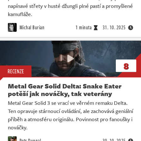
napínavé střety v husté džungli plné pastí a promyšlené
kamufláže.
Michal Burian
1 minuta
31. 10. 2025
8
RECENZE
Metal Gear Solid Delta: Snake Eater
potěší jak nováčky, tak veterány
Metal Gear Solid 3 se vrací ve věrném remaku Delta.
Ten opravuje stárnoucí ovládání, ale zachovává geniální
příběh a atmosféru originálu. Povinnost pro fanoušky i
nováčky.
Petr Duppal
30. 10. 2025