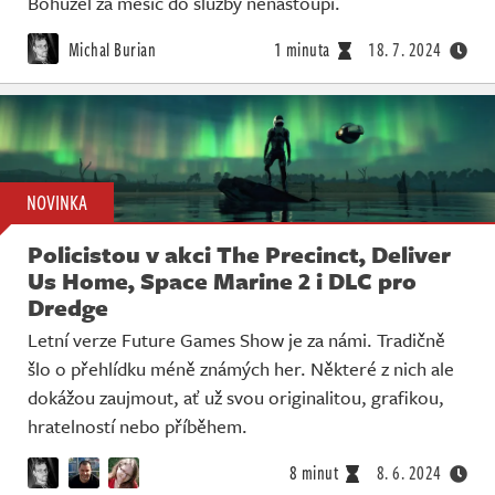
Bohužel za měsíc do služby nenastoupí.
Michal Burian
1 minuta
18. 7. 2024
NOVINKA
Policistou v akci The Precinct, Deliver
Us Home, Space Marine 2 i DLC pro
Dredge
Letní verze Future Games Show je za námi. Tradičně
šlo o přehlídku méně známých her. Některé z nich ale
dokážou zaujmout, ať už svou originalitou, grafikou,
hratelností nebo příběhem.
8 minut
8. 6. 2024