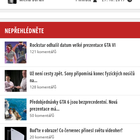
NEPŘEHLÉDNĚTE
Rockstar odhalil datum velké prezentace GTA VI
121 komentářů
Už není cesty zpět. Sony připomíná konec fyzických nosičů
na…
128 komentářů
Předobjednávky GTA 6 jsou bezprecedentní. Nová
prezentace má…
50 komentářů
Buďte v obraze! Co červenec přinesl světu videoher?
20 komentářů