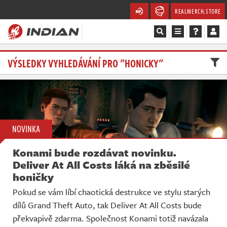
REALMERCH.STORE
Magazín
VÝSLEDKY VYHLEDÁVÁNÍ PRO "HONICKY"
Recenze
Videa
NOVINKA
Soutěže
Konami bude rozdávat novinku.
Databáze
Deliver At All Costs láká na zběsilé
honičky
Komunita
Pokud se vám líbí chaotická destrukce ve stylu starých
dílů Grand Theft Auto, tak Deliver At All Costs bude
Redakce
překvapivě zdarma. Společnost Konami totiž navázala