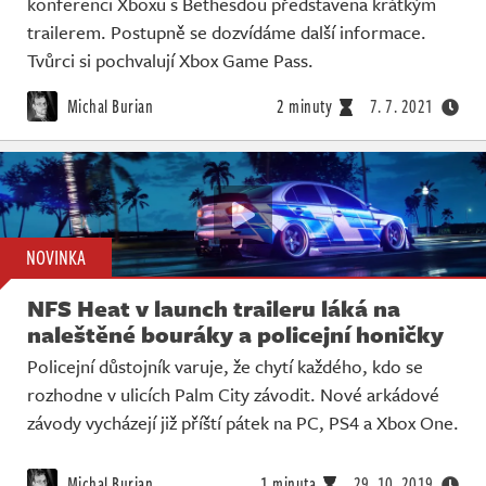
konferenci Xboxu s Bethesdou představena krátkým
trailerem. Postupně se dozvídáme další informace.
Tvůrci si pochvalují Xbox Game Pass.
Michal Burian
2 minuty
7. 7. 2021
NOVINKA
NFS Heat v launch traileru láká na
naleštěné bouráky a policejní honičky
Policejní důstojník varuje, že chytí každého, kdo se
rozhodne v ulicích Palm City závodit. Nové arkádové
závody vycházejí již příští pátek na PC, PS4 a Xbox One.
Michal Burian
1 minuta
29. 10. 2019