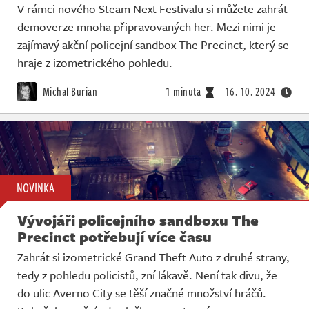
V rámci nového Steam Next Festivalu si můžete zahrát
demoverze mnoha připravovaných her. Mezi nimi je
zajímavý akční policejní sandbox The Precinct, který se
hraje z izometrického pohledu.
Michal Burian
1 minuta
16. 10. 2024
NOVINKA
Vývojáři policejního sandboxu The
Precinct potřebují více času
Zahrát si izometrické Grand Theft Auto z druhé strany,
tedy z pohledu policistů, zní lákavě. Není tak divu, že
do ulic Averno City se těší značné množství hráčů.