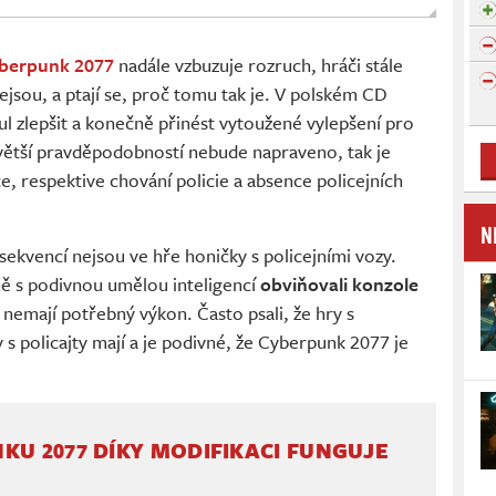
berpunk 2077
nadále vzbuzuje rozruch, hráči stále
nejsou, a ptají se, proč tomu tak je. V polském CD
ul zlepšit a konečně přinést vytoužené vylepšení pro
větší pravděpodobností nebude napraveno, tak je
, respektive chování policie a absence policejních
N
ekvencí nejsou ve hře honičky s policejními vozy.
ně s podivnou umělou inteligencí
obviňovali konzole
é nemají potřebný výkon. Často psali, že hry s
 policajty mají a je podivné, že Cyberpunk 2077 je
KU 2077 DÍKY MODIFIKACI FUNGUJE