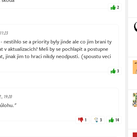
2
 11:23
 nestihlo se a priority byly jinde ale co jim brani ty
t v aktualizacich? Meli by se pochlapit a postupne
t, jinak jim to hraci nikdy neodpusti. (spoustu veci
3
2., 19:20
 úlohu."
1
3
14