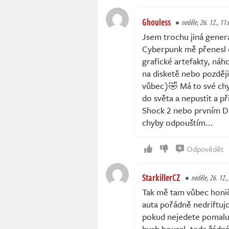
Ghouless
neděle, 26. 12., 11:
Jsem trochu jiná genera
Cyberpunk mě přenesl d
grafické artefakty, náh
na disketě nebo později
vůbec)🤣 Má to své chy
do světa a nepustit a p
Shock 2 nebo prvním Deu
chyby odpouštím...
Odpovědět
StarkillerCZ
neděle, 26. 12.,
Tak mě tam vůbec honič
auta pořádně nedriftujo
pokud nejedete pomalu 
bych boural, teda žádn