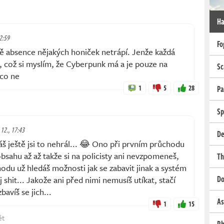
Ha
12:59
Fo
mě absence nějakých honiček netrápí. Jenže každá
yl, což si myslím, že Cyberpunk má a je pouze na
Sc
 co ne
1
5
28
Pa
Sp
 12., 17:43
De
áš ještě jsi to nehrál... 😂 Ono při prvním průchodu
obsahu až až takže si na policisty ani nevzpomeneš,
Th
odu už hledáš možnosti jak se zabavit jinak a systém
Do
j shit... Jakože ani před nimi nemusíš utíkat, stačí
bavíš se jich...
As
1
15
ět