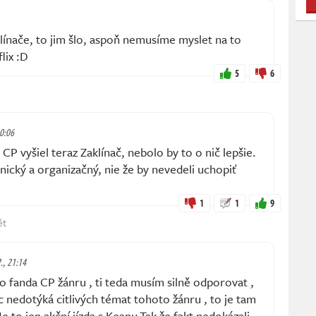
aklínače, to jim šlo, aspoň nemusíme myslet na to
lix :D
5
6
20:06
P vyšiel teraz Zaklínač, nebolo by to o nič lepšie.
nický a organizačný, nie že by nevedeli uchopiť
1
1
9
ět
2., 21:14
o fanda CP žánru , ti teda musím silně odporovat ,
c nedotýká citlivých témat tohoto žánru , to je tam
Je to jen akční jízda s Keanu.Tak že fakt nedokázali