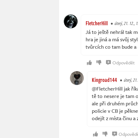
FletcherHill
úterý, 21. 12., 
Já to ještě nehrál tak 
hra je jiná a má svůj st
tvůrcích co tam bude a
Odpovědět
Kingroad144
úterý, 21.
@FletcherHill jak řík
tě to nesere je tam 
ale při druhém průch
policie v CB je pěkne
odejít z místa činu a z
Odpověd