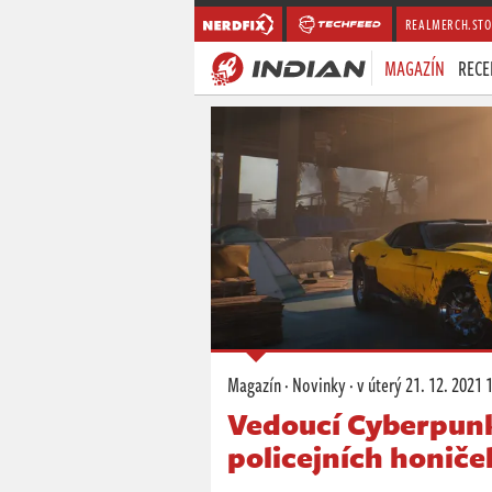
REALMERCH.STO
MAGAZÍN
RECE
Magazín
·
Novinky
·
v úterý
21. 12. 2021 
Vedoucí Cyberpunk
policejních honiče