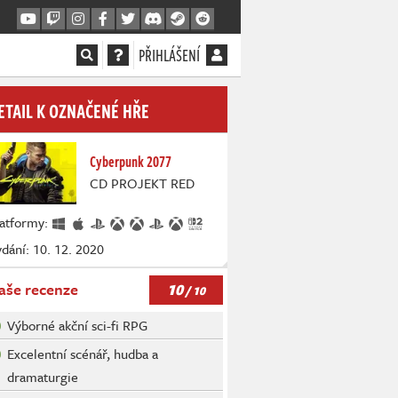
PŘIHLÁŠENÍ
ETAIL K OZNAČENÉ HŘE
Cyberpunk 2077
CD PROJEKT RED
latformy:
dání: 10. 12. 2020
10
aše recenze
/ 10
Výborné akční sci-fi RPG
Excelentní scénář, hudba a
dramaturgie