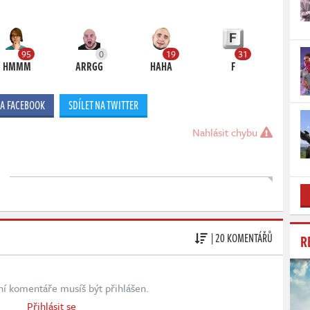
95
0
19
31
HMMM
ARRGG
HAHA
F
NA FACEBOOK
SDÍLET NA TWITTER
Nahlásit chybu
| 20 KOMENTÁŘŮ
R
ní komentáře musíš být přihlášen.
Přihlásit se