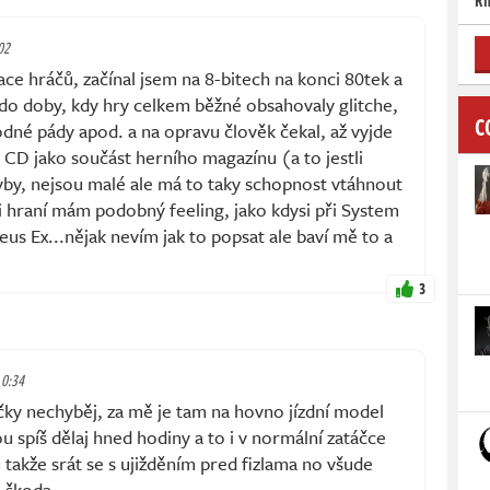
Rh
02
ce hráčů, začínal jsem na 8-bitech na konci 80tek a
o doby, kdy hry celkem běžné obsahovaly glitche,
C
odné pády apod. a na opravu člověk čekal, až vyjde
 CD jako součást herního magazínu (a to jestli
by, nejsou malé ale má to taky schopnost vtáhnout
ři hraní mám podobný feeling, jako kdysi při System
s Ex...nějak nevím jak to popsat ale baví mě to a
3
 0:34
ky nechyběj, za mě je tam na hovno jízdní model
u spíš dělaj hned hodiny a to i v normální zatáčce
takže srát se s ujižděním pred fizlama no všude
á škoda