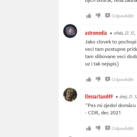
Odpovědět
astromedia
středa, 22. 12.,
Jako clovek to pochopi -
veci tam postupne prida
tam slibovane veci doda
uz i tak nejspis)
Odpovědět
ElessarSand49
úterý, 21. 1
"Pes mi zjedol domácu
- CDR, dec 2021
Odpovědět