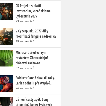
CD Projekt zaplatil
investorům, které zklamal
Cyberpunk 2077
23 komentářů
V Cyberpunku 2077 díky
modifikaci funguje nadzemka
19 komentářů
Microsoft před velkým
restartem Xboxu údajně
plánoval zachovat…
32 komentářů
Baldur's Gate 3 slaví tři roky.
Larian odhalil překvapivé…
76 komentářů
Už není cesty zpět. Sony
připomíná konec fyzických