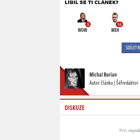
LÍBIL SE TI ČLÁNEK?
3
16
WOW
MEH
SDÍLET 
Michal Burian
Autor článku / Šéfredaktor
DISKUZE
Pro napsá