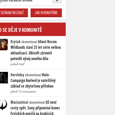
ythm Paradise Groove
SEZNAM RECENZÍ
JAK HODNOTÍME
O SE DĚJE V KOMUNITĚ
Krytak
Ghost Recon:
okomentoval
Wildlands slaví 25 let série velkou
aktualizací. Ubisoft zároveň
potvrdil vývoj nového dílu
právě teď
Harshday
Halo:
okomentoval
Campaign Evolved je naleštěný
základ se zbytečnou přílohou
před 13 minutami
Maxianimal
Už není
okomentoval
cesty zpět. Sony připomíná konec
fyzických nosičů na krabicích