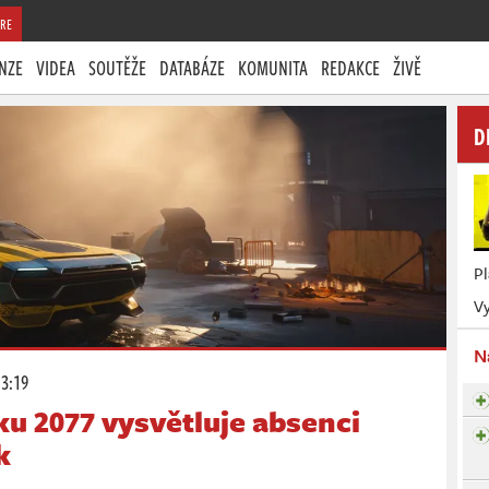
RE
NZE
VIDEA
SOUTĚŽE
DATABÁZE
KOMUNITA
REDAKCE
ŽIVĚ
D
P
Vy
N
13:19
u 2077 vysvětluje absenci
k