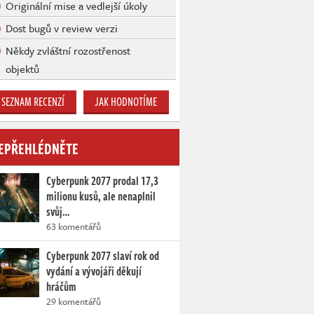
Originální mise a vedlejší úkoly
Dost bugů v review verzi
Někdy zvláštní rozostřenost
objektů
SEZNAM RECENZÍ
JAK HODNOTÍME
EPŘEHLÉDNĚTE
Cyberpunk 2077 prodal 17,3
milionu kusů, ale nenaplnil
svůj…
63 komentářů
Cyberpunk 2077 slaví rok od
vydání a vývojáři děkují
hráčům
29 komentářů