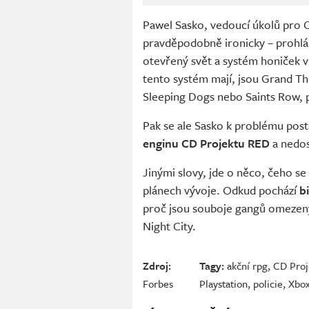
Pawel Sasko, vedoucí úkolů pro Cy
pravděpodobně ironicky – prohlási
otevřený svět a systém honiček v 
tento systém mají, jsou Grand T
Sleeping Dogs nebo Saints Row, p
Pak se ale Sasko k problému posta
enginu CD Projektu RED
a nedos
Jinými slovy, jde o něco, čeho se
plánech vývoje. Odkud pochází
b
proč jsou souboje gangů omezen
Night City.
Zdroj:
Tagy:
akční rpg
,
CD Proj
Forbes
Playstation
,
policie
,
Xbo