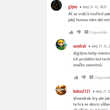
g3jms
úterý, 21. 12., 18:25
Ať se vrátí k tvoření z
jaký humus nám dal netf
Odpovědět
vandrak
úterý, 21. 12., 
@g3jms keby miesto C
Ich problém bol tech
značku samotnú.
Odpověd
bokas2121
úterý, 21. 1
@vandrak Sry ale jak
ta hra se skoro vůbe
až někde na 3 koleji.