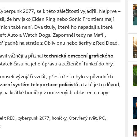
berpunk 2077, se k této záležitosti vyjádřil. Nejprve –
l, že hry jako Elden Ring nebo Sonic Frontiers mají
nich také není. Dva tituly, které ho napadají a které
heft Auto a Watch Dogs. Zapomněl tedy na Mafii,
řípadně na stráže z Oblivionu nebo šerify z Red Dead.
vil vážněji a přiznal
technická omezení grafického
tatek času na jeho úpravu a začlenění funkcí do hry.
 museli vývojáři vzdát, přestože to bylo v původních
izarní systém teleportace policistů
a také je to důvod,
y na krátké honičky v omezených oblastech mapy
ekt RED
,
cyberpunk 2077
,
honičky
,
Otevřený svět
,
PC
,
x