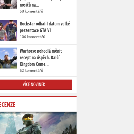
nosičů na…
58 komentářů
Rockstar odhalil datum velké
prezentace GTA VI
106 komentářů
Warhorse nehodlá měnit
recept na úspěch. Další
Kingdom Come…
62 komentářů
VÍCE NOVINEK
ECENZE