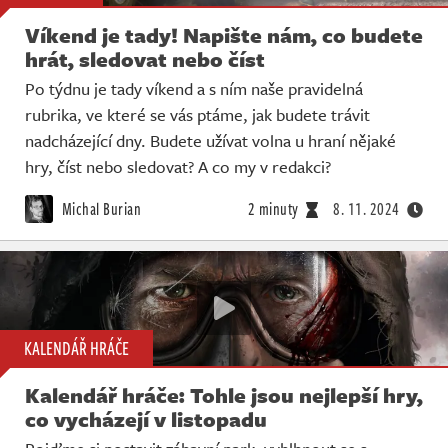
Víkend je tady! Napište nám, co budete
hrát, sledovat nebo číst
Po týdnu je tady víkend a s ním naše pravidelná
rubrika, ve které se vás ptáme, jak budete trávit
nadcházející dny. Budete užívat volna u hraní nějaké
hry, číst nebo sledovat? A co my v redakci?
Michal Burian
2 minuty
8. 11. 2024
KALENDÁŘ HRÁČE
Kalendář hráče: Tohle jsou nejlepší hry,
co vycházejí v listopadu