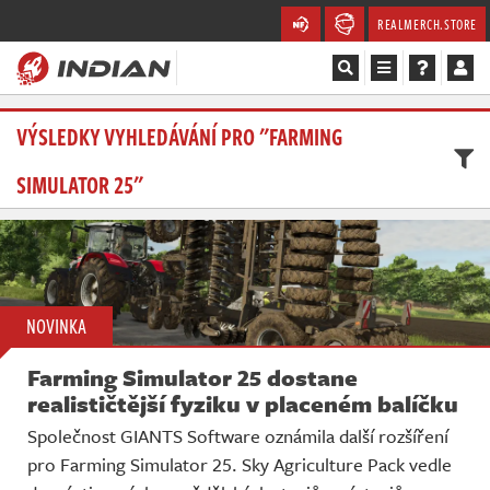
REALMERCH.STORE
Magazín
VÝSLEDKY VYHLEDÁVÁNÍ PRO "FARMING
SIMULATOR 25"
Recenze
Videa
Soutěže
NOVINKA
Databáze
Farming Simulator 25 dostane
Komunita
realističtější fyziku v placeném balíčku
Společnost GIANTS Software oznámila další rozšíření
Redakce
pro Farming Simulator 25. Sky Agriculture Pack vedle