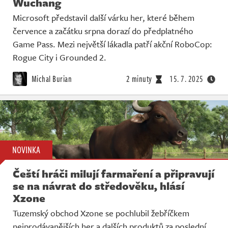
Wuchang
Microsoft představil další várku her, které během
července a začátku srpna dorazí do předplatného
Game Pass. Mezi největší lákadla patří akční RoboCop:
Rogue City i Grounded 2.
Michal Burian
2 minuty
15. 7. 2025
NOVINKA
Čeští hráči milují farmaření a připravují
se na návrat do středověku, hlásí
Xzone
Tuzemský obchod Xzone se pochlubil žebříčkem
nejprodávanějších her a dalších produktů za poslední