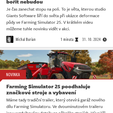
bořit nebudou
Je čas zanechat stopu na poli. To je věta, kterou studio
Giants Software šíří do světa při ukázce deformace
půdy ve Farming Simulator 25. V krátkém videu
můžeme tuhle novinku vidět v akci.
Michal Burian
1 minuta
31. 10. 2024
NOVINKA
Farming Simulator 25 poodhaluje
značkové stroje a vybavení
Máme tady tradiční trailer, který otevírá garáž nového
dílu Farming Simulatoru. Ve dvouminutovém traileru
jsou vyzdvihovány detaily na několika strojích. Vývojáři