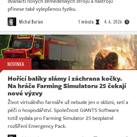
dvanácti nových zemědělských strojů a nástrojů
Živě
přinese také vylepšenou fyziku.
Michal Burian
1 minuta
4. 6. 2026
NOVINKA
Hořící balíky slámy i záchrana kočky.
Na hráče Farming Simulatoru 25 čekají
nové výzvy
Život virtuálního farmáře už nebude jen o sklizni, setí a
péči o hospodářství. Společnost GIANTS Software
totiž vydala pro Farming Simulator 25 bezplatné
rozšíření Emergency Pack.