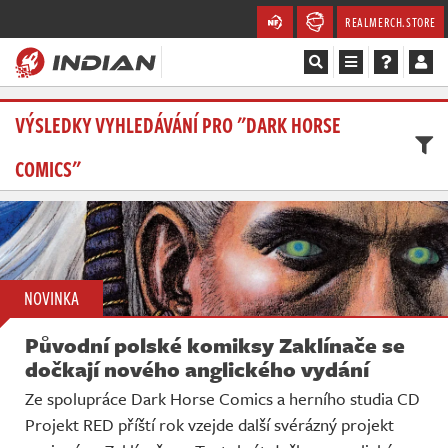
REALMERCH.STORE
Magazín
VÝSLEDKY VYHLEDÁVÁNÍ PRO "DARK HORSE
COMICS"
Recenze
Videa
Soutěže
NOVINKA
Databáze
Původní polské komiksy Zaklínače se
Komunita
dočkají nového anglického vydání
Ze spolupráce Dark Horse Comics a herního studia CD
Redakce
Projekt RED příští rok vzejde další svérázný projekt