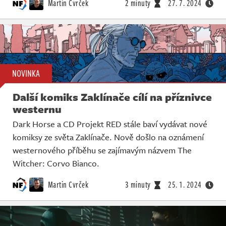
Martin Cvrček
2 minuty
27. 7. 2024
NOVINKA
Další komiks Zaklínače cílí na příznivce
westernu
Dark Horse a CD Projekt RED stále baví vydávat nové
komiksy ze světa Zaklínače. Nově došlo na oznámení
westernového příběhu se zajímavým názvem The
Witcher: Corvo Bianco.
Martin Cvrček
3 minuty
25. 1. 2024