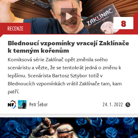
8
RECENZE
Blednoucí vzpomínky vracejí Zaklínače
k temným kořenům
Komiksová série Zaklínač opět změnila svého
scenáristu a vězte, že se tentokrát jedná o změnu k
lepšímu. Scenárista Bartosz Sztybor totiž v
Blednoucích vzpomínkách vrátil Zaklínače tam, kam
patří.
Petr Šebor
24. 1. 2022