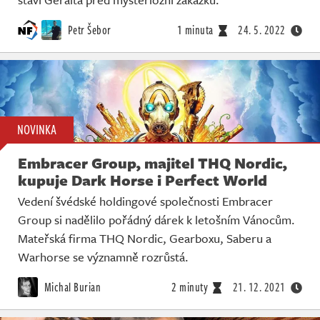
Petr Šebor
1 minuta
24. 5. 2022
NOVINKA
Embracer Group, majitel THQ Nordic,
kupuje Dark Horse i Perfect World
Vedení švédské holdingové společnosti Embracer
Group si nadělilo pořádný dárek k letošním Vánocům.
Mateřská firma THQ Nordic, Gearboxu, Saberu a
Warhorse se významně rozrůstá.
Michal Burian
2 minuty
21. 12. 2021