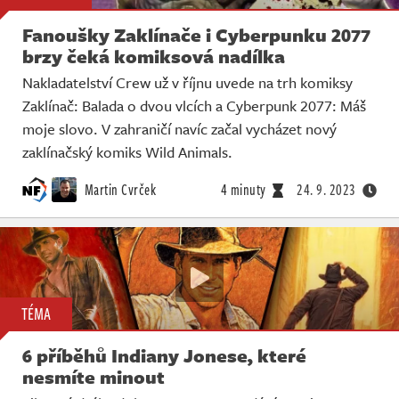
Fanoušky Zaklínače i Cyberpunku 2077
brzy čeká komiksová nadílka
Nakladatelství Crew už v říjnu uvede na trh komiksy
Zaklínač: Balada o dvou vlcích a Cyberpunk 2077: Máš
moje slovo. V zahraničí navíc začal vycházet nový
zaklínačský komiks Wild Animals.
Martin Cvrček
4 minuty
24. 9. 2023
TÉMA
6 příběhů Indiany Jonese, které
nesmíte minout