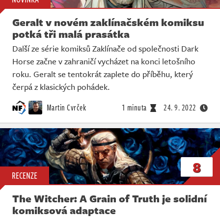
Geralt v novém zaklínačském komiksu
potká tři malá prasátka
Další ze série komiksů Zaklínače od společnosti Dark
Horse začne v zahraničí vycházet na konci letošního
roku. Geralt se tentokrát zaplete do příběhu, který
čerpá z klasických pohádek.
Martin Cvrček
1 minuta
24. 9. 2022
8
RECENZE
The Witcher: A Grain of Truth je solidní
komiksová adaptace