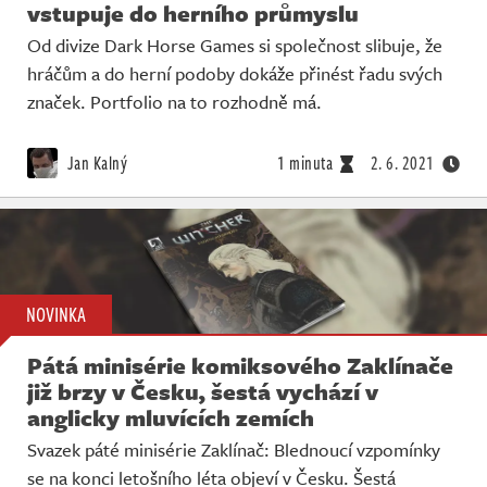
vstupuje do herního průmyslu
Od divize Dark Horse Games si společnost slibuje, že
hráčům a do herní podoby dokáže přinést řadu svých
značek. Portfolio na to rozhodně má.
Jan Kalný
1 minuta
2. 6. 2021
NOVINKA
Pátá minisérie komiksového Zaklínače
již brzy v Česku, šestá vychází v
anglicky mluvících zemích
Svazek páté minisérie Zaklínač: Blednoucí vzpomínky
se na konci letošního léta objeví v Česku. Šestá