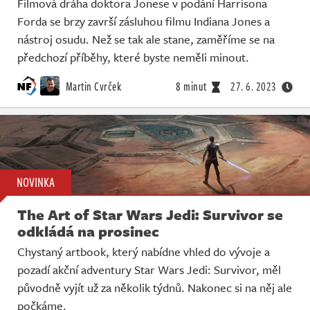
Filmová dráha doktora Jonese v podání Harrisona
Forda se brzy završí zásluhou filmu Indiana Jones a
nástroj osudu. Než se tak ale stane, zaměříme se na
předchozí příběhy, které byste neměli minout.
Martin Cvrček
8 minut
27. 6. 2023
NOVINKA
The Art of Star Wars Jedi: Survivor se
odkládá na prosinec
Chystaný artbook, který nabídne vhled do vývoje a
pozadí akční adventury Star Wars Jedi: Survivor, měl
původně vyjít už za několik týdnů. Nakonec si na něj ale
počkáme.