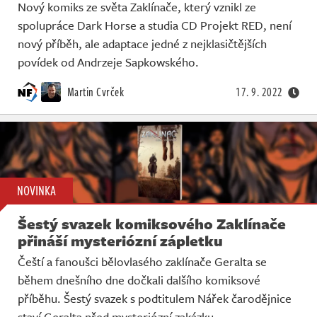
Nový komiks ze světa Zaklínače, který vznikl ze
spolupráce Dark Horse a studia CD Projekt RED, není
nový příběh, ale adaptace jedné z nejklasičtějších
povídek od Andrzeje Sapkowského.
Martin Cvrček
17. 9. 2022
NOVINKA
Šestý svazek komiksového Zaklínače
přináší mysteriózní zápletku
Čeští a fanoušci bělovlasého zaklínače Geralta se
během dnešního dne dočkali dalšího komiksové
příběhu. Šestý svazek s podtitulem Nářek čarodějnice
staví Geralta před mysteriózní zakázku.