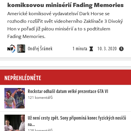
komiksovou minisérií Fading Memories
Americké komiksové vydavatelsví Dark Horse se
rozhodlo rozšířit svět videoherního Zaklínače 3 Divoký
Hon v pořadí již pátou minisérií a to s podtitulem
Fading Memories.
Ondřej Šrámek
1 minuta
10. 3. 2020
NEPŘEHLÉDNĚTE
Rockstar odhalil datum velké prezentace GTA VI
121 komentářů
Už není cesty zpět. Sony připomíná konec fyzických nosičů
na…
128 komentářů