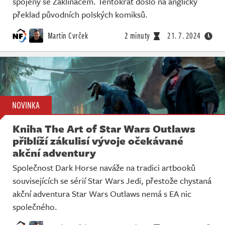
spojený se Zaklínačem. Tentokrát došlo na anglický
Živě
překlad původních polských komiksů.
Martin Cvrček
2 minuty
21. 7. 2024
NOVINKA
Kniha The Art of Star Wars Outlaws
přiblíží zákulisí vývoje očekávané
akční adventury
Společnost Dark Horse naváže na tradici artbooků
souvisejících se sérií Star Wars Jedi, přestože chystaná
akční adventura Star Wars Outlaws nemá s EA nic
společného.