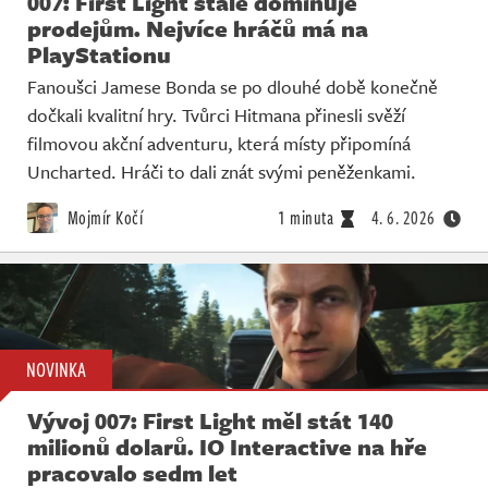
007: First Light stále dominuje
prodejům. Nejvíce hráčů má na
PlayStationu
Fanoušci Jamese Bonda se po dlouhé době konečně
dočkali kvalitní hry. Tvůrci Hitmana přinesli svěží
filmovou akční adventuru, která místy připomíná
Uncharted. Hráči to dali znát svými peněženkami.
Mojmír Kočí
1 minuta
4. 6. 2026
NOVINKA
Vývoj 007: First Light měl stát 140
milionů dolarů. IO Interactive na hře
pracovalo sedm let