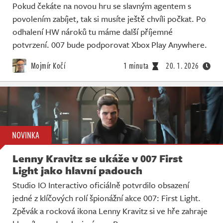
Pokud čekáte na novou hru se slavným agentem s
povolením zabíjet, tak si musíte ještě chvíli počkat. Po
odhalení HW nároků tu máme další příjemné
potvrzení. 007 bude podporovat Xbox Play Anywhere.
Mojmír Kočí
1 minuta
20. 1. 2026
NOVINKA
Lenny Kravitz se ukáže v 007 First
Light jako hlavní padouch
Studio IO Interactivo oficiálně potvrdilo obsazení
jedné z klíčových rolí špionážní akce 007: First Light.
Zpěvák a rocková ikona Lenny Kravitz si ve hře zahraje