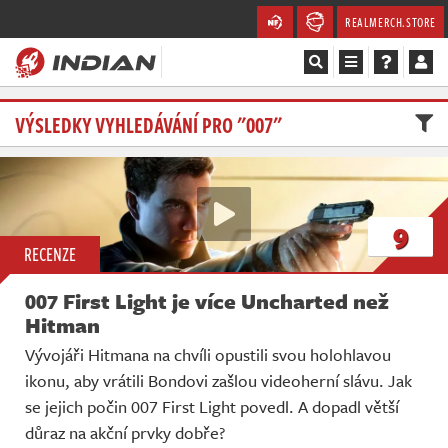
REALMERCH.STORE
Magazín
VÝSLEDKY VYHLEDÁVÁNÍ PRO "007"
Recenze
Videa
9
RECENZE
Soutěže
007 First Light je více Uncharted než
Databáze
Hitman
Vývojáři Hitmana na chvíli opustili svou holohlavou
Komunita
ikonu, aby vrátili Bondovi zašlou videoherní slávu. Jak
se jejich počin 007 First Light povedl. A dopadl větší
Redakce
důraz na akční prvky dobře?