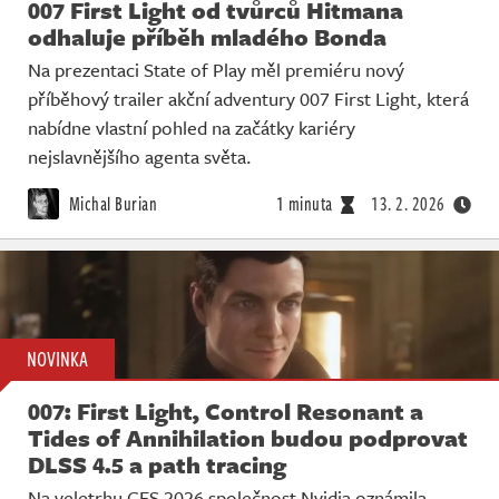
007 First Light od tvůrců Hitmana
odhaluje příběh mladého Bonda
Na prezentaci State of Play měl premiéru nový
příběhový trailer akční adventury 007 First Light, která
nabídne vlastní pohled na začátky kariéry
nejslavnějšího agenta světa.
Michal Burian
1 minuta
13. 2. 2026
NOVINKA
007: First Light, Control Resonant a
Tides of Annihilation budou podprovat
DLSS 4.5 a path tracing
Na veletrhu CES 2026 společnost Nvidia oznámila