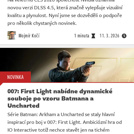
novou verzi DLSS 4.5, která značně vylepšuje vizuální
kvalitu a plynulost. Nyní jsme se dozvěděli o podpoře
pro několik chystaných novinek.
Mojmír Kočí
1 minuta
11. 3. 2026
NOVINKA
007: First Light nabídne dynamické
souboje po vzoru Batmana a
Uncharted
Série Batman: Arkham a Uncharted se staly hlavní
inspirací pro boj v 007: First Light. Ambiciózní hra od
IO Interactive totiž nechce stavět jen na tichém