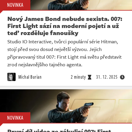
NOVINKA
Nový James Bond nebude sexista. 007:
First Light sází na moderní pojetí a už
teď rozděluje fanoušky
Studio IO Interactive, tvůrci populární série Hitman,
stojí před svou dosud největší výzvou. Jejich
připravovaný titul 007: First Light má světu představit
zrod nejslavnějšího tajného agenta.
Michal Burian
2 minuty
31. 12. 2025
NOVINKA
První díl videa ze zákulisí 007: First