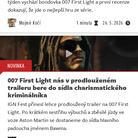
týden vychází bondovka 007 First Light a první recenze
dokazují, že jde o nejlepší hru ze série.
Mojmír Kočí
1 minuta
26. 5. 2026
NOVINKA
007 First Light nás v prodlouženém
traileru bere do sídla charismatického
kriminálníka
IGN Fest přinesl lehce prodloužený trailer na 007 First
Light. Po krátkém sestřihu výbuchů a zběsilé jízdy ve
voze Aston Martin se dostaneme do sídla hlavního
padoucha jménem Bawma.