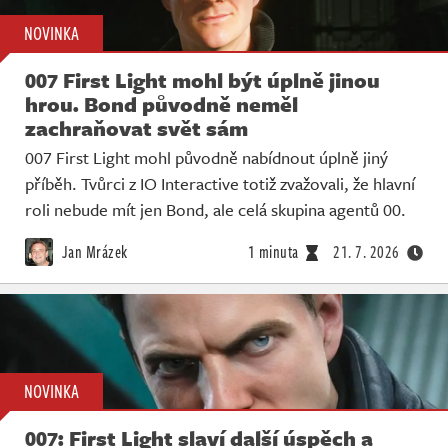
NOVINKA
007 First Light mohl být úplně jinou
hrou. Bond původně neměl
zachraňovat svět sám
007 First Light mohl původně nabídnout úplně jiný
příběh. Tvůrci z IO Interactive totiž zvažovali, že hlavní
roli nebude mít jen Bond, ale celá skupina agentů 00.
Jan Mrázek
1 minuta
21. 7. 2026
NOVINKA
007: First Light slaví další úspěch a