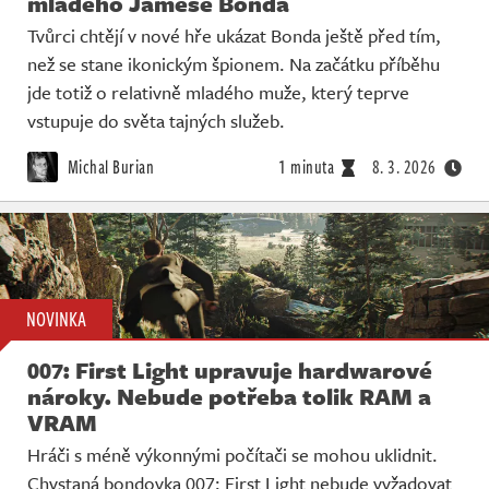
mladého Jamese Bonda
Tvůrci chtějí v nové hře ukázat Bonda ještě před tím,
než se stane ikonickým špionem. Na začátku příběhu
jde totiž o relativně mladého muže, který teprve
vstupuje do světa tajných služeb.
Michal Burian
1 minuta
8. 3. 2026
NOVINKA
007: First Light upravuje hardwarové
nároky. Nebude potřeba tolik RAM a
VRAM
Hráči s méně výkonnými počítači se mohou uklidnit.
Chystaná bondovka 007: First Light nebude vyžadovat