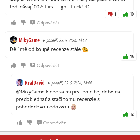
teď dávají 007: First Light. Fuck! :D
1
10
Odpovědět
MikyGame
pondělí, 25. 5. 2026, 13:52
Dělí mě od koupě recenze stále
16
Odpovědět
KralDavid
pondělí, 25. 5. 2026, 14:44
@MikyGame klepe sa mi prst po dlhej dobe na
predobjednať a stači tomu recenzie s
pohododovou odozvou
12
Odpovědět