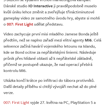
Živě
Dánské studio
IO Interactive
ji pravděpodobně muselo
kvůli úniku lehce změnit a zveřejňuje třináctiminutové
gameplay video ze samotného úvodu hry, abyste si mohli
o
007: First Light
udělat představu.
Video zachycuje první misi mladého Jamese Bonda ještě
předtím, než se naplno zařadí mezi elitní agenty
MI6
. Celá
sekvence začíná havárií vojenského letounu na Islandu,
kde se Bond ocitne za nepřátelskými liniemi. Následuje
průnik přes hlídané oblasti až k nepřátelské základně,
přičemž se postupně ukazuje, že nad operací přebírá
kontrolu MI6.
Ukázka končí krátce po infiltraci do tábora protivníků.
Další detaily příběhu si chtějí vývojáři nechat až do plné
verze.
007: First Light
vyjde 27. května na PC, PlayStation 5 a