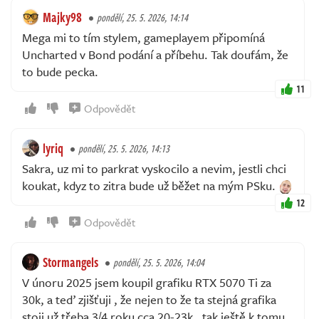
Majky98
pondělí, 25. 5. 2026, 14:14
Mega mi to tím stylem, gameplayem připomíná
Uncharted v Bond podání a příbehu. Tak doufám, že
to bude pecka.
11
Odpovědět
lyriq
pondělí, 25. 5. 2026, 14:13
Sakra, uz mi to parkrat vyskocilo a nevim, jestli chci
koukat, kdyz to zitra bude už běžet na mým PSku.
12
Odpovědět
Stormangels
pondělí, 25. 5. 2026, 14:04
V únoru 2025 jsem koupil grafiku RTX 5070 Ti za
30k, a teď zjišťuji , že nejen to že ta stejná grafika
stoji už třeba 3/4 roku cca 20-23k , tak ještě k tomu