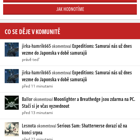
JAK HODNOTÍME
CO SE DĚJE V KOMUNITĚ
jirka-hamrik665
Expeditions: Samurai nás už dnes
okomentoval
vezme do Japonska v době samurajů
právě teď
jirka-hamrik665
Expeditions: Samurai nás už dnes
okomentoval
vezme do Japonska v době samurajů
před 11 minutami
Ballor
Moonlighter a Breathedge jsou zdarma na PC.
okomentoval
Stačí si je včas vyzvednout
před 13 minutami
Lesnota
Serious Sam: Shatterverse dorazí už na
okomentoval
konci srpna
před 22 minutami