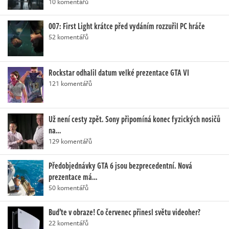
10 komentářů
007: First Light krátce před vydáním rozzuřil PC hráče
52 komentářů
Rockstar odhalil datum velké prezentace GTA VI
121 komentářů
Už není cesty zpět. Sony připomíná konec fyzických nosičů
na…
129 komentářů
Předobjednávky GTA 6 jsou bezprecedentní. Nová
prezentace má…
50 komentářů
Buďte v obraze! Co červenec přinesl světu videoher?
22 komentářů