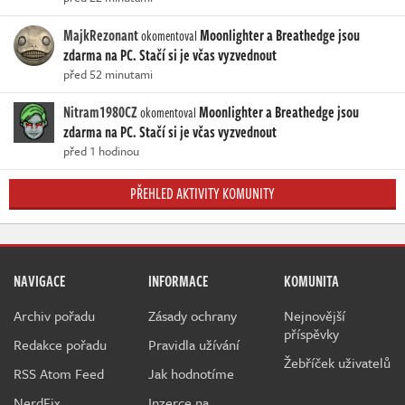
MajkRezonant
Moonlighter a Breathedge jsou
okomentoval
zdarma na PC. Stačí si je včas vyzvednout
před 52 minutami
Nitram1980CZ
Moonlighter a Breathedge jsou
okomentoval
zdarma na PC. Stačí si je včas vyzvednout
před 1 hodinou
PŘEHLED AKTIVITY KOMUNITY
NAVIGACE
INFORMACE
KOMUNITA
Archiv pořadu
Zásady ochrany
Nejnovější
příspěvky
Redakce pořadu
Pravidla užívání
Žebříček uživatelů
RSS Atom Feed
Jak hodnotíme
NerdFix
Inzerce na