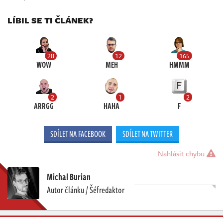
LÍBIL SE TI ČLÁNEK?
28
12
165
WOW
MEH
HMMM
2
1
2
ARRGG
HAHA
F
SDÍLET NA FACEBOOK
SDÍLET NA TWITTER
Nahlásit chybu
Michal Burian
Autor článku / Šéfredaktor